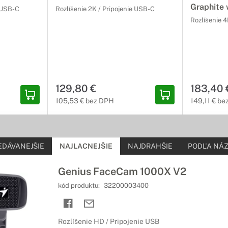
Graphite
e USB-C
Rozlíšenie 2K / Pripojenie USB-C
Rozlíšenie 4
129,80 €
183,40 
105,53 € bez DPH
149,11 € b
EDÁVANEJŠIE
NAJLACNEJŠIE
NAJDRAHŠIE
PODĽA NÁZ
Genius FaceCam 1000X V2
kód produktu:
32200003400
Rozlíšenie HD / Pripojenie USB