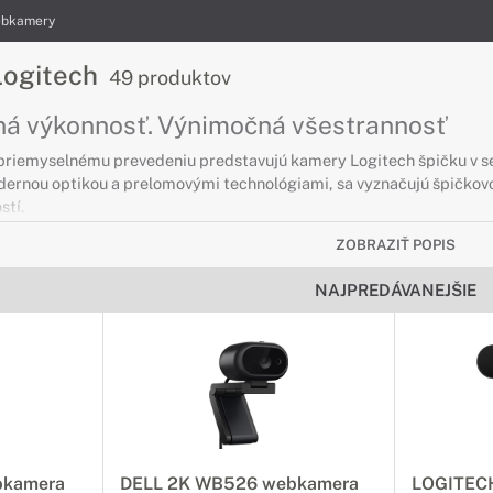
bkamery
ogitech
49 produktov
á výkonnosť. Výnimočná všestrannosť
priemyselnému prevedeniu predstavujú kamery Logitech špičku v 
ernou optikou a prelomovými technológiami, sa vyznačujú špičkov
stí.
ZOBRAZIŤ POPIS
NAJPREDÁVANEJŠIE
bkamera
DELL 2K WB526 webkamera
LOGITECH