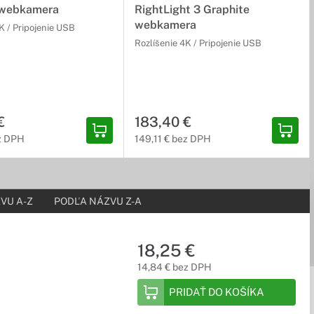
 webkamera
RightLight 3 Graphite
webkamera
K / Pripojenie USB
Rozlíšenie 4K / Pripojenie USB
€
183,40 €
ez DPH
149,11 € bez DPH
VU A-Z
PODĽA NÁZVU Z-A
18,25 €
14,84 € bez DPH
PRIDAŤ DO KOŠÍKA