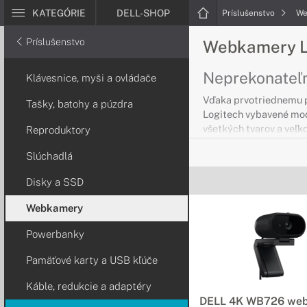
KATEGÓRIE
DELL-SHOP
Príslušenstvo
We
Príslušenstvo
Webkamery L
Neprekonateľn
Klávesnice, myši a ovládače
Vďaka prvotriednemu 
Tašky, batohy a púzdra
Logitech vybavené mod
všetkých tvarov a veľko
Reproduktory
Slúchadlá
Disky a SSD
Webkamery
Powerbanky
Pamäťové karty a USB kľúče
Káble, redukcie a adaptéry
DELL 4K WB726 we