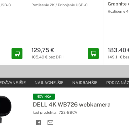
Graphite
e USB-C
Rozlíšenie 2K / Pripojenie USB-C
Rozlíšenie 4
129,75 €
183,40 
105,49 € bez DPH
149,11 € b
EDÁVANEJŠIE
NAJLACNEJŠIE
NAJDRAHŠIE
PODĽA NÁZ
NOVINKA
DELL 4K WB726 webkamera
kód produktu:
722-BBCV