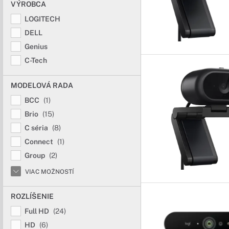
VÝROBCA
LOGITECH
DELL
Genius
C-Tech
MODELOVÁ RADA
BCC
(1)
Brio
(15)
C séria
(8)
Connect
(1)
Group
(2)
VIAC MOŽNOSTÍ
ROZLÍŠENIE
Full HD
(24)
HD
(6)