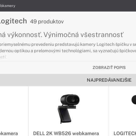
bkamery
ogitech
49 produktov
á výkonnosť. Výnimočná všestrannosť
priemyselnému prevedeniu predstavujú kamery Logitech špičku v 
ernou optikou a prelomovými technológiami, sa vyznačujú špičkov
stí.
ZOBRAZIŤ POPIS
NAJPREDÁVANEJŠIE
bkamera
DELL 2K WB526 webkamera
LOGITECH