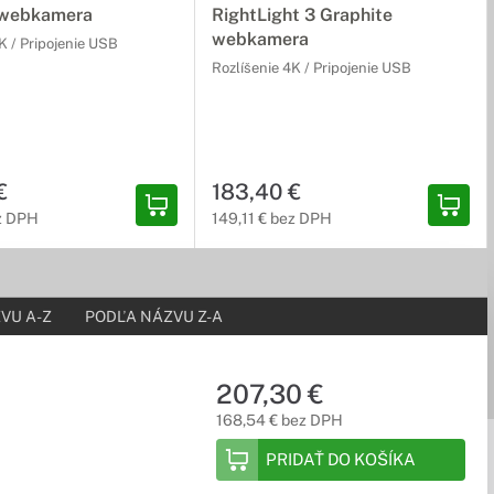
 webkamera
RightLight 3 Graphite
webkamera
K / Pripojenie USB
Rozlíšenie 4K / Pripojenie USB
€
183,40 €
ez DPH
149,11 € bez DPH
VU A-Z
PODĽA NÁZVU Z-A
207,30 €
168,54 € bez DPH
PRIDAŤ DO KOŠÍKA