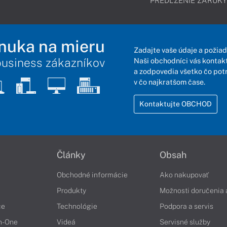
PREDĹŽENIE ZÁRUKY
nuka na mieru
Zadajte vaše údaje a požiad
business zákazníkov
Naši obchodníci vás kontakt
a zodpovedia všetko čo pot
v čo najkratšom čase.
Kontaktujte OBCHOD
Články
Obsah
Obchodné informácie
Ako nakupovať
Produkty
Možnosti doručenia 
če
Technológie
Podpora a servis
in-One
Videá
Servisné služby