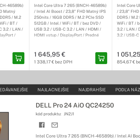
BNCH-46589b)
Intel Core Ultra 7 265 (BNCH-46589b)
Intel Core U
FHD Matný
/ Intel AI Boost / 23,8" FHD Matný IPS
/ 23,8" FHD
 DDR5 / M.2
250nits / 16GB DDR5 / M.2 PCIe SSD
DDR5 / M.2 
iFi / BT /
512GB / Intel / WiFi / BT / bez DVD /
WiFi / BT / 
 3.2 / LAN /
USB 3.2 / USB-C 3.2 / LAN / HDMI /
3.2 / LAN / 
ayPort /
HDMI vstup / DisplayPort / Predné
3.2 / USB-C 
.2 / Win11Pro
USB 3.2 / USB-C 3.2 / Win11Pro 64-bit
Čierny / All
 / 3r (3r)
/ Čierny / All-in-One / 3r (3r)
On-Site NB
ProSupport On-Site NBD
1 645,95 €
1 051,2
1 338,17 € bez DPH
854,67 € b
EDÁVANEJŠIE
NAJLACNEJŠIE
NAJDRAHŠIE
PODĽA NÁZ
DELL Pro 24 AiO QC24250
kód produktu:
JN2J1
Intel Core Ultra 7 265 (BNCH-46589b) / Intel AI Bo