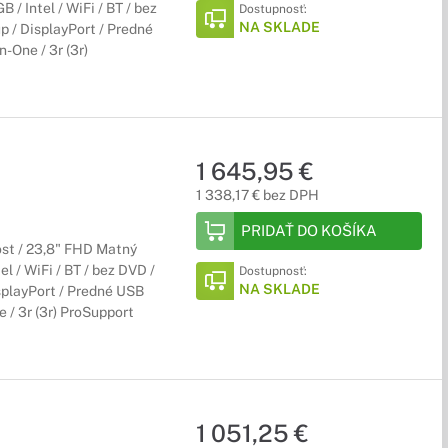
/ Intel / WiFi / BT / bez
Dostupnosť:
NA SKLADE
p / DisplayPort / Predné
n-One / 3r (3r)
1 645,95 €
1 338,17 € bez DPH
PRIDAŤ DO KOŠÍKA
ost / 23,8" FHD Matný
l / WiFi / BT / bez DVD /
Dostupnosť:
NA SKLADE
splayPort / Predné USB
e / 3r (3r) ProSupport
1 051,25 €