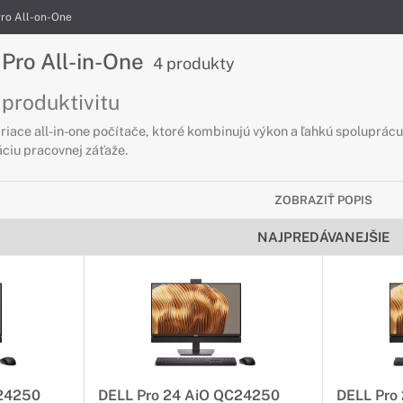
Pro All-on-One
 Pro All-in-One
4 produkty
 produktivitu
triace all-in-one počítače, ktoré kombinujú výkon a ľahkú spoluprác
áciu pracovnej záťaže.
ZOBRAZIŤ POPIS
NAJPREDÁVANEJŠIE
C24250
DELL Pro 24 AiO QC24250
DELL Pro