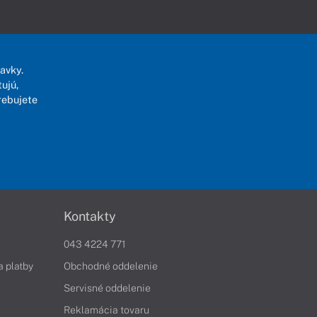
avky.
ujú,
rebujete
Kontakty
043 4224 771
a platby
Obchodné oddelenie
Servisné oddelenie
Reklamácia tovaru