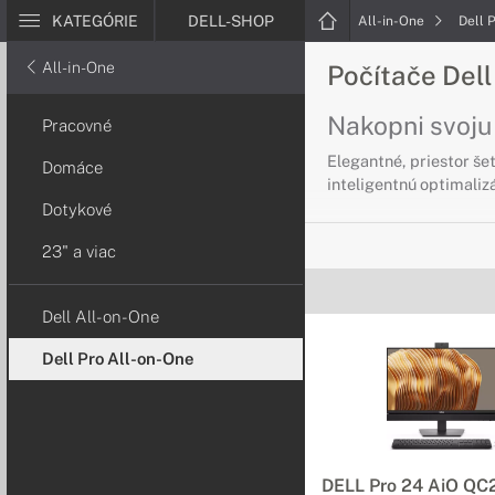
KATEGÓRIE
DELL-SHOP
All-in-One
Dell 
All-in-One
Počítače Dell
Nakopni svoju
Pracovné
Elegantné, priestor še
Domáce
inteligentnú optimaliz
Dotykové
23" a viac
Dell All-on-One
Dell Pro All-on-One
DELL Pro 24 AiO Q