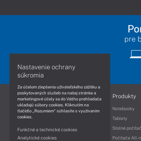
Po
pre 
Nastavenie ochrany
súkromia
Za účelom zlepšenia užívateľského zážitku a
poskytovaných služieb na našej stránke a
Informácie
Produkty
marketingové účely sa do Vášho prehliadača
ukladajú súbory cookies. Kliknutím na
Obchodné podmienky
Notebooky
tlačidlo „Rozumiem“ súhlasíte s využívaním
cookies.
Reklamačné podmienky
Tablety
Ochrana osobných údajov
Stolné počíta
Funkčné a technické cookies
Analytické cookies
Vrátenie tovaru
Počítače All-