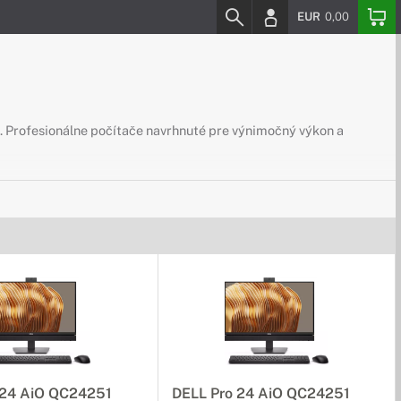
EUR
0,00
u. Profesionálne počítače navrhnuté pre výnimočný výkon a
 24 AiO QC24251
DELL Pro 24 AiO QC24251