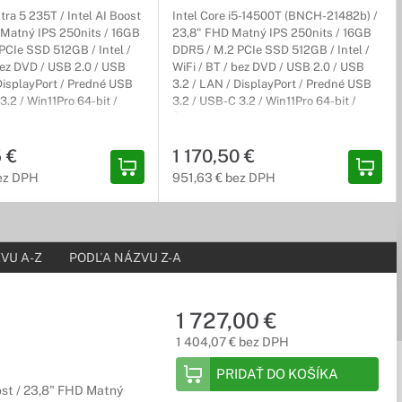
ltra 5 235T / Intel AI Boost
Intel Core i5-14500T (BNCH-21482b) /
 Matný IPS 250nits / 16GB
23,8" FHD Matný IPS 250nits / 16GB
PCIe SSD 512GB / Intel /
DDR5 / M.2 PCIe SSD 512GB / Intel /
bez DVD / USB 2.0 / USB
WiFi / BT / bez DVD / USB 2.0 / USB
DisplayPort / Predné USB
3.2 / LAN / DisplayPort / Predné USB
3.2 / Win11Pro 64-bit /
3.2 / USB-C 3.2 / Win11Pro 64-bit /
-in-One / 3r (3r) ProSupport
Čierny / All-in-One / 3r (3r) ProSupport
D
On-Site NBD
5 €
1 170,50 €
ez DPH
951,63 € bez DPH
VU A-Z
PODĽA NÁZVU Z-A
1 727,00 €
1 404,07 € bez DPH
PRIDAŤ DO KOŠÍKA
ost / 23,8" FHD Matný