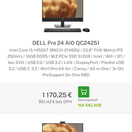
DELL Pro 24 AiO QC24251
Intel Core i5-14500T (BNCH-21482b) / 23,8" FHD Matný IPS
250nits / 16GB DDR5 / M.2 PCIe SSD 512GB / Intel / WiFi / BT /
bez DVD / USB 2.0 / USB 3.2 / LAN / DisplayPort / Predné USB
3.2 / USB-C 3.2 / Win11Pro 64-bit / Čierny / All-in-One / 3r (3r)
ProSupport On-Site NBD
1 170,25 €
Dostupnosť:
951,42 € bez DPH
NA SKLADE