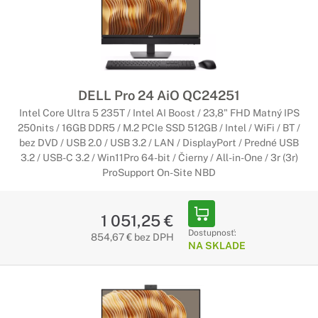
DELL Pro 24 AiO QC24251
Intel Core Ultra 5 235T / Intel AI Boost / 23,8" FHD Matný IPS
250nits / 16GB DDR5 / M.2 PCIe SSD 512GB / Intel / WiFi / BT /
bez DVD / USB 2.0 / USB 3.2 / LAN / DisplayPort / Predné USB
3.2 / USB-C 3.2 / Win11Pro 64-bit / Čierny / All-in-One / 3r (3r)
ProSupport On-Site NBD
1 051,25 €
Dostupnosť:
854,67 € bez DPH
NA SKLADE