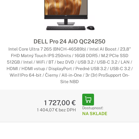
DELL Pro 24 AiO QC24250
Intel Core Ultra 7 265 (BNCH-46589b) / Intel AI Boost / 23,8"
FHD Matný Touch IPS 250nits / 16GB DDR5 / M.2 PCIe SSD
512GB / Intel / WiFi / BT / bez DVD / USB 3.2 / USB-C 3.2 / LAN /
HDMI / HDMI vstup / DisplayPort / Predné USB 3.2 / USB-C 3.2 /
Win11Pro 64-bit / Čierny / All-in-One / 3r (3r) ProSupport On-
Site NBD
1 727,00 €
Dostupnosť:
1 404,07 € bez DPH
NA SKLADE