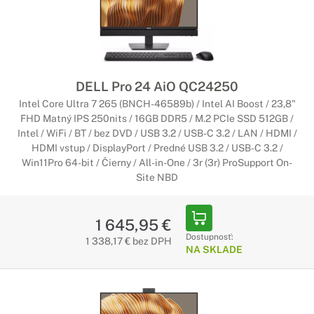
DELL Pro 24 AiO QC24250
Intel Core Ultra 7 265 (BNCH-46589b) / Intel AI Boost / 23,8"
FHD Matný IPS 250nits / 16GB DDR5 / M.2 PCIe SSD 512GB /
Intel / WiFi / BT / bez DVD / USB 3.2 / USB-C 3.2 / LAN / HDMI /
HDMI vstup / DisplayPort / Predné USB 3.2 / USB-C 3.2 /
Win11Pro 64-bit / Čierny / All-in-One / 3r (3r) ProSupport On-
Site NBD
1 645,95 €
Dostupnosť:
1 338,17 € bez DPH
NA SKLADE