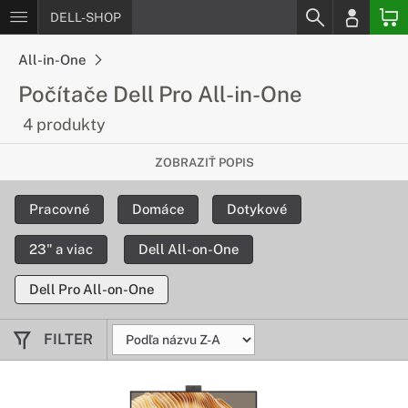
DELL-SHOP
All-in-One
Počítače Dell Pro All-in-One
4 produkty
Nakopni svoju produktivitu
ZOBRAZIŤ POPIS
Elegantné, priestor šetriace all-in-one počítače, ktoré
Pracovné
Domáce
Dotykové
kombinujú výkon a ľahkú spoluprácu. Profesionálne počítače
navrhnuté pre výnimočný výkon a inteligentnú optimalizáciu
23" a viac
Dell All-on-One
pracovnej záťaže.
Dell Pro All-on-One
FILTER