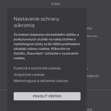
Videá
Nastavenie ochrany
Obsah
súkromia
Ako nakupovať
Možnosti doručenia a platby
Za účelom zlepšenia užívateľského zážitku a
Podpora a servis
Servisné služby
Cenník servisu
poskytovaných služieb na našej stránke a
marketingové účely sa do Vášho prehliadača
ukladajú súbory cookies. Kliknutím na
Kontakty
tlačidlo „Rozumiem“ súhlasíte s využívaním
cookies.
043 4224 771
Obchodné oddelenie
Funkčné a technické cookies
Servisné oddelenie
Reklamácia tovaru
Analytické cookies
Diagnostiky online
TeamViewer (vzdialená podpora)
Marketingové a reklamné cookies
POVOLIŤ VŠETKO
DELL-SHOP © 2011 - 2026 Všetky práva vyhradené