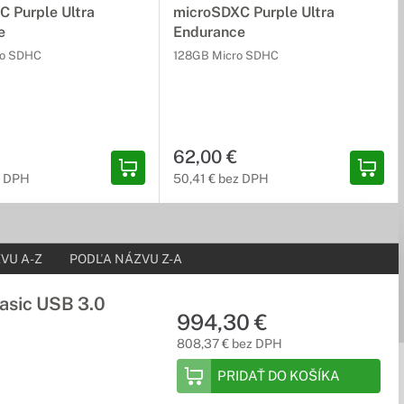
 Purple Ultra
microSDXC Purple Ultra
e
Endurance
ro SDHC
128GB Micro SDHC
62,00 €
z DPH
50,41 € bez DPH
VU A-Z
PODĽA NÁZVU Z-A
sic USB 3.0
994,30 €
808,37 € bez DPH
PRIDAŤ DO KOŠÍKA