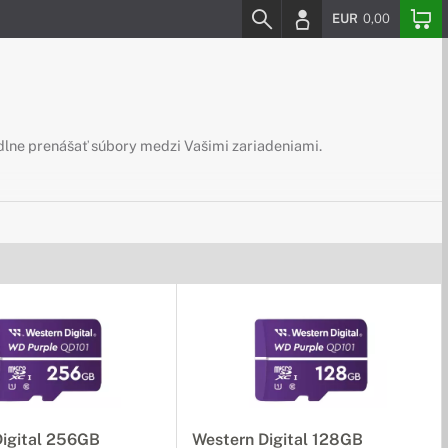
EUR
0,00
dlne prenášať súbory medzi Vašimi zariadeniami.
vať všade tam, kam sa bežné disky nezmestia.
ťovej karte.
Digital 256GB
Western Digital 128GB