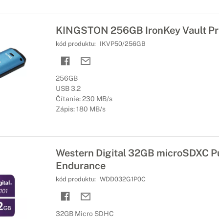
KINGSTON 256GB IronKey Vault Pri
kód produktu:
IKVP50/256GB
256GB
USB 3.2
Čítanie: 230 MB/s
Zápis: 180 MB/s
Western Digital 32GB microSDXC Pu
Endurance
kód produktu:
WDD032G1P0C
32GB Micro SDHC