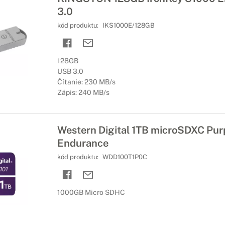
3.0
kód produktu:
IKS1000E/128GB
128GB
USB 3.0
Čítanie: 230 MB/s
Zápis: 240 MB/s
Western Digital 1TB microSDXC Purp
Endurance
kód produktu:
WDD100T1P0C
1000GB Micro SDHC