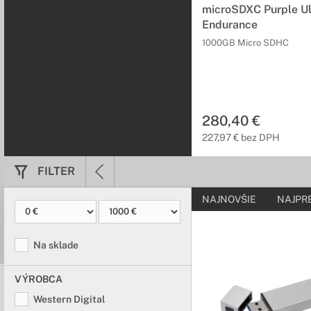
microSDXC Purple Ul
Dodatočné úloži
Endurance
Dodatočné úložisko pr
1000GB Micro SDHC
280,40 €
227,97 € bez DPH
FILTER
NAJNOVŠIE
NAJPR
Na sklade
VÝROBCA
Western Digital