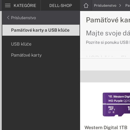
KATEGÓRIE
DELL-SHOP
Príslušenstvo
Pa
Príslušenstvo
Pamäťové kar
Pamäťové karty a USB kľúče
Majte svoje dá
Pozrite si ponuku USB
USB kľúče
Pamäťové karty
USB kľúče, Fl
Prenášajte vaše
Zabudnite na veľké ex
Pamäťové kar
Rozšírte úložný 
Nahrávajte fotky, vide
USB kľúče OT
Western Digital 1TB