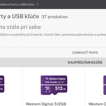
mäťové karty a USB kľúče
ty a USB kľúče
37 produktov
ta stále pri sebe
 kľúčov a pamäťových kariet, ktoré Vám umožnia jednoducho a poho
ash pamäte
ZOBRAZIŤ POPIS
 dáta podľa potreby
NAJPREDÁVANEJŠIE
terné disky, vďaka malým rozmerom môžete USB klúče nosiť a použí
ty
priestor svojho zariadenia
á alebo dáta na rozšírenú pamäť vašeho zariadenia DELL vďaka pamä
G
Western Digital 512GB
Western 