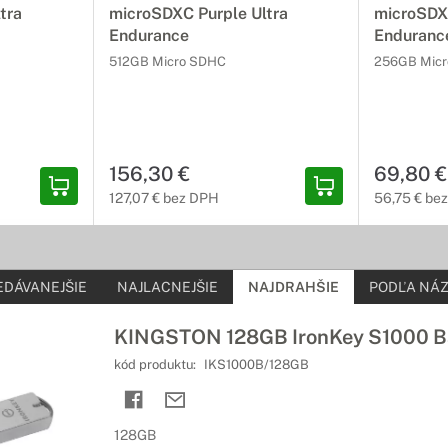
tra
microSDXC Purple Ultra
microSDXC
sko
Endurance
Enduranc
e vaše zariadenie, ktoré podporuje technológiu USB OTG.
512GB Micro SDHC
256GB Mic
156,30 €
69,80 €
127,07 € bez DPH
56,75 € be
EDÁVANEJŠIE
NAJLACNEJŠIE
NAJDRAHŠIE
PODĽA NÁZ
KINGSTON 128GB IronKey S1000 Ba
kód produktu:
IKS1000B/128GB
128GB