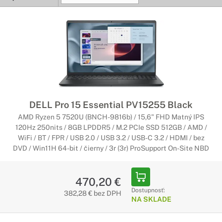
Notebooky Alienware
Špička medzi hernými notebookmi
Sú to dravce zvnútra aj zvonka. Notebooky pre hráčov, ktorí
hľadajú mobilný zážitok z hrania bez kompromisu a zároveň
rovnováhu medzi výkonom a mobilitou.
Notebooky Dell Latitude
Najbezpečnejšie komerčné notebooky
DELL Pro 15 Essential PV15255 Black
AMD Ryzen 5 7520U (BNCH-9816b) / 15,6" FHD Matný IPS
Dell Latitude sú najpraktickejšie komerčné notebooky, ktoré
120Hz 250nits / 8GB LPDDR5 / M.2 PCIe SSD 512GB / AMD /
umožnia vašim zamestnancom pracovať spoľahlivo a
WiFi / BT / FPR / USB 2.0 / USB 3.2 / USB-C 3.2 / HDMI / bez
produktívne. S dizajnom od malého a ľahkého až po naozaj
DVD / Win11H 64-bit / čierny / 3r (3r) ProSupport On-Site NBD
odolný dokáže notebook Latitude zabezpečiť vašim
zamestnancom spoľahlivý výkon a vašim IT pracovníkom
jednoduché možnosti správy.
470,20 €
Dostupnosť:
382,28 € bez DPH
Notebooky Dell Precision
NA SKLADE
Výkonné zvnútra aj zvonka