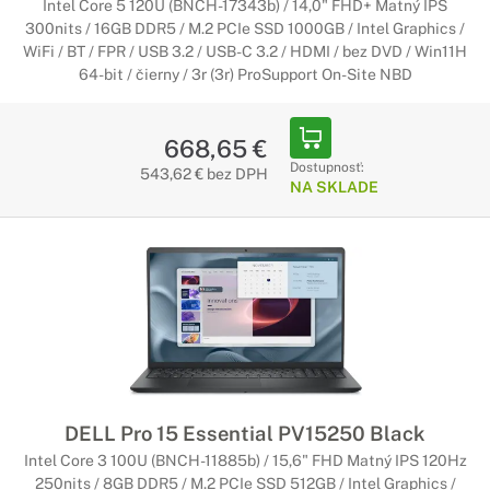
Intel Core 5 120U (BNCH-17343b) / 14,0" FHD+ Matný IPS
300nits / 16GB DDR5 / M.2 PCIe SSD 1000GB / Intel Graphics /
WiFi / BT / FPR / USB 3.2 / USB-C 3.2 / HDMI / bez DVD / Win11H
64-bit / čierny / 3r (3r) ProSupport On-Site NBD
668,65 €
Dostupnosť:
543,62 € bez DPH
NA SKLADE
DELL Pro 15 Essential PV15250 Black
Intel Core 3 100U (BNCH-11885b) / 15,6" FHD Matný IPS 120Hz
250nits / 8GB DDR5 / M.2 PCIe SSD 512GB / Intel Graphics /