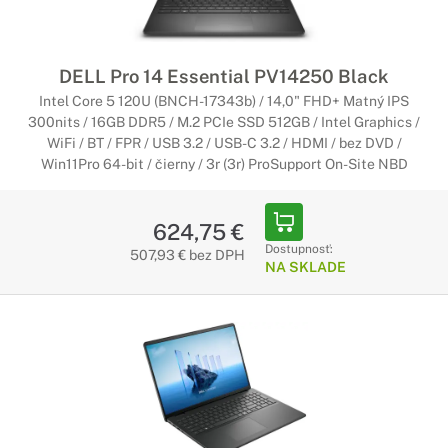
DELL Pro 14 Essential PV14250 Black
Intel Core 5 120U (BNCH-17343b) / 14,0" FHD+ Matný IPS
300nits / 16GB DDR5 / M.2 PCIe SSD 512GB / Intel Graphics /
WiFi / BT / FPR / USB 3.2 / USB-C 3.2 / HDMI / bez DVD /
Win11Pro 64-bit / čierny / 3r (3r) ProSupport On-Site NBD
624,75 €
Dostupnosť:
507,93 € bez DPH
NA SKLADE