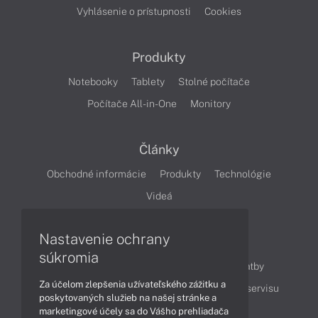
Vyhlásenie o prístupnosti
Cookies
Produkty
Notebooky
Tablety
Stolné počítače
Počítače All-in-One
Monitory
Články
Obchodné informácie
Produkty
Technológie
Videá
Nastavenie ochrany
Obsah
súkromia
Ako nakupovať
Možnosti doručenia a platby
Za účelom zlepšenia užívateľského zážitku a
Podpora a servis
Servisné služby
Cenník servisu
poskytovaných služieb na našej stránke a
marketingové účely sa do Vášho prehliadača