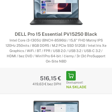
Prepracovaný dizajn, skvelá mobilita, umelá inteligencia či
výkon, aký naozaj potrebujete. Špičková produktivita dokáže
vyniknúť len s profesionálnym zariadením série Dell Pro.
Notebooky Dell Pro Max
Prémiový dizajn, vysoký výkon
DELL Pro 15 Essential PV15250 Black
Intel Core i3-1305U (BNCH-8596b) / 15,6" FHD Matný IPS
Dokonalý notebook pre bezkonkurenčný výkon na cestách –
120Hz 250nits / 8GB DDR5 / M.2 PCIe SSD 512GB / Intel Iris Xe
navrhnutý tak, aby podnietil kreativitu, poháňal inovácie v
Graphics / WiFi / BT / FPR / USB 2.0 / USB 3.2 / USB-C 3.2 /
oblasti umelej inteligencie a bez námahy zvládal aj tie
HDMI / bez DVD / Win11Pro 64-bit / čierny / 3r (3r) ProSupport
najnáročnejšie úlohy.
On-Site NBD
Notebooky Dell s Copilot+ PC
516,15 €
Začína nová éra umelej inteligencie
Dostupnosť:
419,63 € bez DPH
NA SKLADE
Najrýchlejšie a najinteligentnejšie notebooky so systémom
Windows v histórii. Notebooky Copilot+ sú vybavené
najnovšími nástrojmi umelej inteligencie, ktoré urýchľujú
vašu produktivitu a kreativitu.