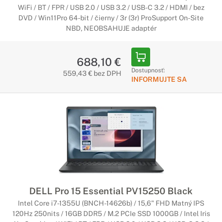
WiFi / BT / FPR / USB 2.0 / USB 3.2 / USB-C 3.2 / HDMI / bez
DVD / Win11Pro 64-bit / čierny / 3r (3r) ProSupport On-Site
NBD, NEOBSAHUJE adaptér
688,10 €
Dostupnosť:
559,43 € bez DPH
INFORMUJTE SA
DELL Pro 15 Essential PV15250 Black
Intel Core i7-1355U (BNCH-14626b) / 15,6" FHD Matný IPS
120Hz 250nits / 16GB DDR5 / M.2 PCIe SSD 1000GB / Intel Iris