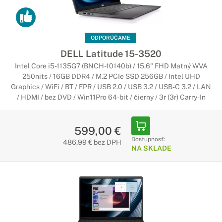
ODPORÚČAME
DELL Latitude 15-3520
Intel Core i5-1135G7 (BNCH-10140b) / 15,6" FHD Matný WVA
250nits / 16GB DDR4 / M.2 PCIe SSD 256GB / Intel UHD
Graphics / WiFi / BT / FPR / USB 2.0 / USB 3.2 / USB-C 3.2 / LAN
/ HDMI / bez DVD / Win11Pro 64-bit / čierny / 3r (3r) Carry-In
599,00 €
Dostupnosť:
486,99 € bez DPH
NA SKLADE