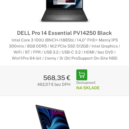
DELL Pro 14 Essential PV14250 Black
Intel Core 3 100U (BNCH-11885b) / 14,0" FHD+ Matný IPS
300nits / 8GB DDR5 / M.2 PCIe SSD 512GB / Intel Graphics /
WiFi / BT / FPR / USB 3.2 / USB-C 3.2 / HDMI / bez DVD /
Win11Pro 64-bit / čierny / 3r (3r) ProSupport On-Site NBD
568,35 €
Dostupnosť:
462,07 € bez DPH
NA SKLADE