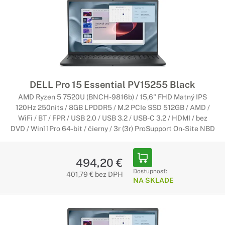
Herné notebooky Dell
Úžasný herný výkon
Herné notebooky v sebe kombinujú výkonné komponenty s
telom, ktoré notebooku poskytuje dokonalé chladenie. Medzi
najdôležitejšie parametre notebooku patrí grafická karta a
výkonný herný procesor.
DELL Pro 15 Essential PV15255 Black
AMD Ryzen 5 7520U (BNCH-9816b) / 15,6" FHD Matný IPS
120Hz 250nits / 8GB LPDDR5 / M.2 PCIe SSD 512GB / AMD /
Notebooky Dell
WiFi / BT / FPR / USB 2.0 / USB 3.2 / USB-C 3.2 / HDMI / bez
Jednoduchosť a zábava nabitá potenciálom
DVD / Win11Pro 64-bit / čierny / 3r (3r) ProSupport On-Site NBD
Vychutnávajte si skvelé funkcie v ľahšom a tenšom
dizajne. Prémiový produktový rad notebookov Inspiron
494,20 €
ponúka špičkový výkon, to všetko v nádhernom prevedení.
Dostupnosť:
401,79 € bez DPH
NA SKLADE
Notebooky Dell Pro
Najtenšie. Najľahšie. Najtichšie.