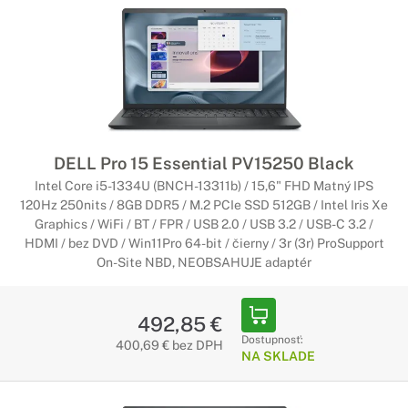
Posuňte vášu prácu na vyššiu úroveň s výkonnou a finančne
dostupnou mobilnou pracovnou stanicou DELL Precision s
najnovšími procesormi a výkonnými grafickými kartami.
Notebooky Dell na bežné použitie
Perfektné do domácnosti alebo kancelárie
DELL Pro 15 Essential PV15250 Black
Tieto notebooky sú určené od surfovania po internete až po
nenáročné grafické úlohy. Ich prednou vlastnosťou je skvelý
Intel Core i5-1334U (BNCH-13311b) / 15,6" FHD Matný IPS
pomer cena/výkon. Preto sú vhodnou voľbou pre ľudí, ktorí
120Hz 250nits / 8GB DDR5 / M.2 PCIe SSD 512GB / Intel Iris Xe
hľadajú cenovo dostupný notebook.
Graphics / WiFi / BT / FPR / USB 2.0 / USB 3.2 / USB-C 3.2 /
HDMI / bez DVD / Win11Pro 64-bit / čierny / 3r (3r) ProSupport
On-Site NBD, NEOBSAHUJE adaptér
Pracovné notebooky Dell
Stvorené pre profesionálov
492,85 €
Pre profesionálne notebooky je typický vysoký výkon a
Dostupnosť:
400,69 € bez DPH
kvalitné spracovanie z prémiových materiálov. Sú určené
NA SKLADE
najmä pre ľudí, ktorí potrebujú spoľahlivý notebook na
každodennú náročnú prácu.