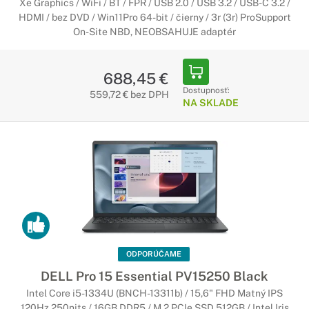
Xe Graphics / WiFi / BT / FPR / USB 2.0 / USB 3.2 / USB-C 3.2 /
HDMI / bez DVD / Win11Pro 64-bit / čierny / 3r (3r) ProSupport
On-Site NBD, NEOBSAHUJE adaptér
688,45 €
Dostupnosť:
559,72 € bez DPH
NA SKLADE
ODPORÚČAME
DELL Pro 15 Essential PV15250 Black
Intel Core i5-1334U (BNCH-13311b) / 15,6" FHD Matný IPS
120Hz 250nits / 16GB DDR5 / M.2 PCIe SSD 512GB / Intel Iris