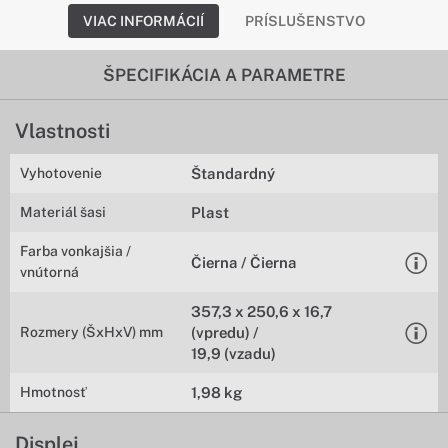
VIAC INFORMÁCIÍ
PRÍSLUŠENSTVO
ŠPECIFIKÁCIA A PARAMETRE
Vlastnosti
Vyhotovenie
Štandardný
Materiál šasi
Plast
Farba vonkajšia /
Čierna / Čierna
vnútorná
357,3 x 250,6 x 16,7
Rozmery (ŠxHxV) mm
(vpredu) /
19,9 (vzadu)
Hmotnosť
1,98 kg
Displej