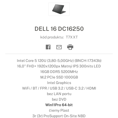
DELL 16 DC16250
kód produktu:
T7XXT
Intel Core 5 120U (3,80-5,00GHz) (BNCH-17343b)
16,0" FHD+ 1920x1200px Matný IPS 300nits LED
16GB DDR5 5200MHz
M.2 PCIe SSD 1000GB
Intel Graphics
WiFi / BT / FPR / USB 3.2 / USB-C 3.2 / HDMI
bez LAN portu
bez DVD
Win11Pro 64-bit
čierny Plast
3r (3r) ProSupport On-Site NBD