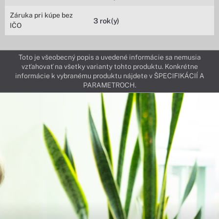
Záruka pri kúpe bez
3 rok(y)
IČO
Toto je všeobecný popis a uvedené informácie sa nemusia
vzťahovať na všetky varianty tohto produktu. Konkrétne
informácie k vybranému produktu nájdete v ŠPECIFIKÁCIÍ A
PARAMETROCH.