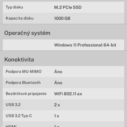
Typ disku
M.2 PCIe SSD
Kapacita disku
1000 GB
Operačný systém
Windows 11 Professional 64-bit
Konektivita
Podpora MU-MIMO
Áno
Podpora Bluetooth
Áno
Bezdrôtové pripojenie
WiFi 802.11 ax
USB 3.2
2 x
USB 3.2 Typ-C
1 x
HDMI
1 x