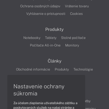
Ochrana osobných údajov
Vrátenie tovaru
Vyhlásenie o prístupnosti
Cookies
Produkty
Notebooky
Tablety
Stolné počítače
Počítače All-in-One
Monitory
Články
Obchodné informácie
Produkty
Technológie
Videá
Nastavenie ochrany
súkromia
Obsah
Ako nakupovať
Možnosti doručenia a platby
Za účelom zlepšenia užívateľského zážitku a
poskytovaných služieb na našej stránke a
Podpora a servis
Servisné služby
Cenník servisu