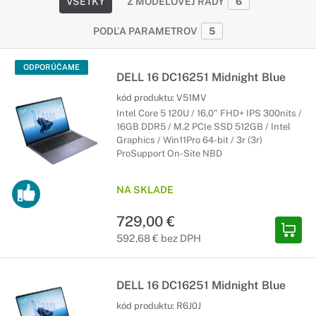
VŠETKY
Z MODELOVEJ RADY
6
PODĽA PARAMETROV
5
ODPORÚČAME
DELL 16 DC16251 Midnight Blue
kód produktu:
V51MV
Intel Core 5 120U / 16,0" FHD+ IPS 300nits /
16GB DDR5 / M.2 PCIe SSD 512GB / Intel
Graphics / Win11Pro 64-bit / 3r (3r)
ProSupport On-Site NBD
NA SKLADE
729,00 €
592,68 € bez DPH
DELL 16 DC16251 Midnight Blue
kód produktu:
R6J0J