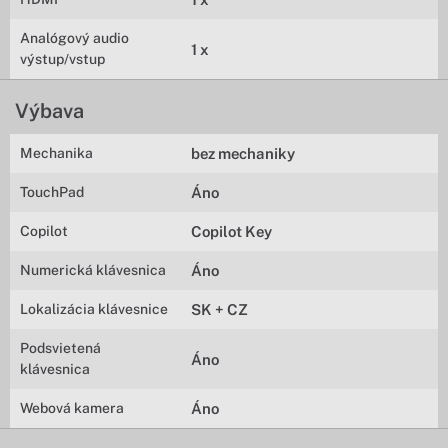
Analógový audio
1 x
výstup/vstup
Výbava
Mechanika
bez mechaniky
TouchPad
Áno
Copilot
Copilot Key
Numerická klávesnica
Áno
Lokalizácia klávesnice
SK + CZ
Podsvietená
Áno
klávesnica
Webová kamera
Áno