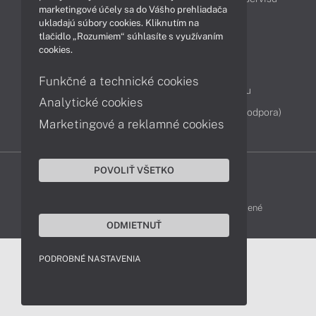
marketingové účely sa do Vášho prehliadača
ukladajú súbory cookies. Kliknutím na
tlačidlo „Rozumiem“ súhlasíte s využívaním
Kontakty
cookies.
043 4224 771
Obchodné oddelenie
Funkčné a technické cookies
Servisné oddelenie
Reklamácia tovaru
Analytické cookies
Diagnostiky online
TeamViewer (vzdialená podpora)
Marketingové a reklamné cookies
POVOLIŤ VŠETKO
DELL-SHOP © 2011 - 2026 Všetky práva vyhradené
ODMIETNUŤ
PODROBNÉ NASTAVENIA