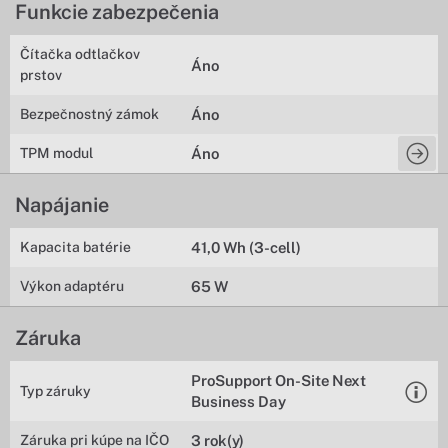
Funkcie zabezpečenia
Čítačka odtlačkov
Áno
prstov
Bezpečnostný zámok
Áno
TPM modul
Áno
Napájanie
Kapacita batérie
41,0 Wh (3-cell)
Výkon adaptéru
65 W
Záruka
ProSupport On-Site Next
Typ záruky
Business Day
Záruka pri kúpe na IČO
3 rok(y)