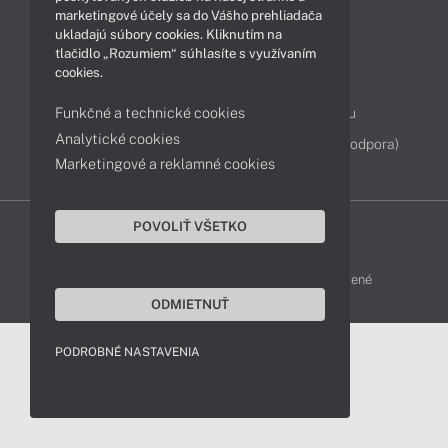
marketingové účely sa do Vášho prehliadača
ukladajú súbory cookies. Kliknutím na
Kontakty
tlačidlo „Rozumiem“ súhlasíte s využívaním
cookies.
043 4224 771
Obchodné oddelenie
Funkčné a technické cookies
Servisné oddelenie
Reklamácia tovaru
Analytické cookies
Diagnostiky online
TeamViewer (vzdialená podpora)
Marketingové a reklamné cookies
POVOLIŤ VŠETKO
DELL-SHOP © 2011 - 2026 Všetky práva vyhradené
ODMIETNUŤ
PODROBNÉ NASTAVENIA