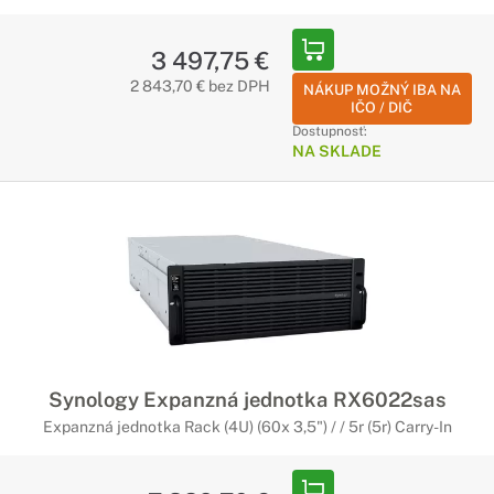
3 497,75 €
2 843,70 € bez DPH
NÁKUP MOŽNÝ IBA NA
IČO / DIČ
Dostupnosť:
NA SKLADE
Synology Expanzná jednotka RX6022sas
Expanzná jednotka Rack (4U) (60x 3,5") / / 5r (5r) Carry-In