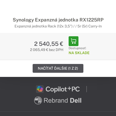
Synology Expanzná jednotka RX1225RP
Expanzná jednotka Rack (12x 3,5") / / 5r (5r) Carry-In
2 540,55 €
Dostupnosť:
2 065,49 € bez DPH
NA SKLADE
NAČÍTAŤ ĎALŠIE (1 Z 2)