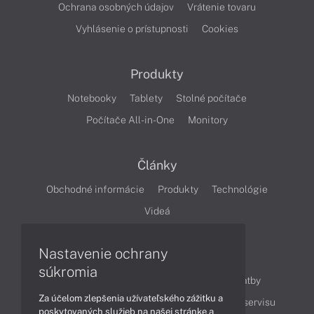
Ochrana osobných údajov
Vrátenie tovaru
Vyhlásenie o prístupnosti
Cookies
Produkty
Notebooky
Tablety
Stolné počítače
Počítače All-in-One
Monitory
Články
Obchodné informácie
Produkty
Technológie
Videá
Nastavenie ochrany
Obsah
súkromia
Ako nakupovať
Možnosti doručenia a platby
Za účelom zlepšenia užívateľského zážitku a
Podpora a servis
Servisné služby
Cenník servisu
poskytovaných služieb na našej stránke a