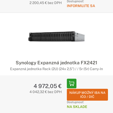
Dostupnosť:
2 200,45 € bez DPH
INFORMUJTE SA
Synology Expanzná jednotka FX2421
Expanzná jednotka Rack (2U) (24x 2,5") / / 5r (5r) Carry-In
4 972,05 €
4 042,32 € bez DPH
NÁKUP MOŽNÝ IBA NA
IČO / DIČ
Dostupnosť:
NA SKLADE