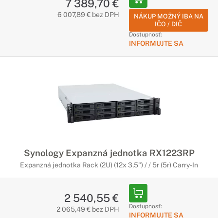
7 389,70 €
6 007,89 € bez DPH
NÁKUP MOŽNÝ IBA NA
IČO / DIČ
Dostupnosť:
INFORMUJTE SA
Synology Expanzná jednotka RX1223RP
Expanzná jednotka Rack (2U) (12x 3,5") / / 5r (5r) Carry-In
2 540,55 €
Dostupnosť:
2 065,49 € bez DPH
INFORMUJTE SA