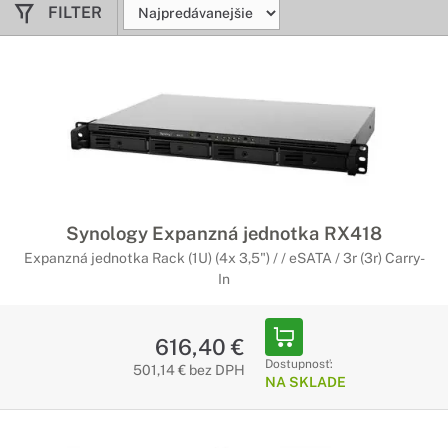
FILTER
Synology Expanzná jednotka RX418
Expanzná jednotka Rack (1U) (4x 3,5") / / eSATA / 3r (3r) Carry-
In
616,40 €
Dostupnosť:
501,14 € bez DPH
NA SKLADE