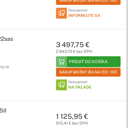
NÁKUP MOŽNÝ IBA NA IČO / DIČ
Dostupnosť:
INFORMUJTE SA
22sas
3 497,75 €
2 843,70 € bez DPH
PRIDAŤ DO KOŠÍKA
rry-In
NÁKUP MOŽNÝ IBA NA IČO / DIČ
Dostupnosť:
NA SKLADE
5II
1 125,95 €
915,41 € bez DPH