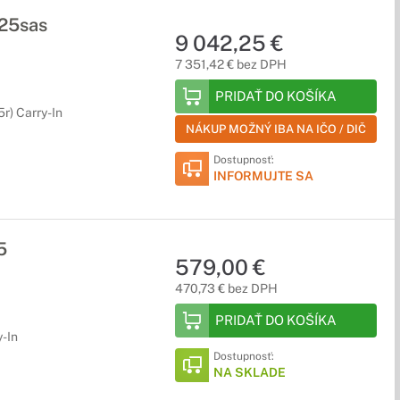
25sas
9 042,25 €
7 351,42 € bez DPH
PRIDAŤ DO KOŠÍKA
r) Carry-In
NÁKUP MOŽNÝ IBA NA IČO / DIČ
Dostupnosť:
INFORMUJTE SA
5
579,00 €
470,73 € bez DPH
PRIDAŤ DO KOŠÍKA
y-In
Dostupnosť:
NA SKLADE