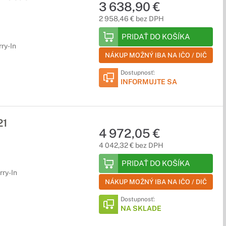
3 638,90 €
2 958,46 € bez DPH
PRIDAŤ DO KOŠÍKA
rry-In
NÁKUP MOŽNÝ IBA NA IČO / DIČ
Dostupnosť:
INFORMUJTE SA
21
4 972,05 €
4 042,32 € bez DPH
PRIDAŤ DO KOŠÍKA
rry-In
NÁKUP MOŽNÝ IBA NA IČO / DIČ
Dostupnosť:
NA SKLADE