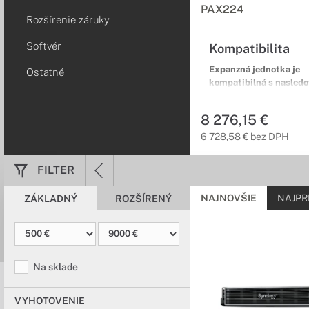
PAX224
Rozšírenie záruky
Softvér
Kompatibilita
Expanzná jednotka je
Ostatné
kompatibilná s nasled
zariadeniami Synology:
PAS séria:
PAS7700
8 276,15 €
6 728,58 € bez DPH
Expanzná jednotka Rack (2
5r (5r) Carry-In
FILTER
NAJNOVŠIE
NAJPR
ZÁKLADNÝ
ROZŠÍRENÝ
Na sklade
VYHOTOVENIE