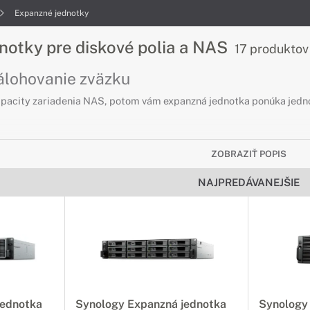
Expanzné jednotky
notky pre diskové polia a NAS
17 produktov
zálohovanie zväzku
 kapacity zariadenia NAS, potom vám expanzná jednotka ponúka jednod
ZOBRAZIŤ POPIS
NAJPREDÁVANEJŠIE
jednotka
Synology Expanzná jednotka
Synology