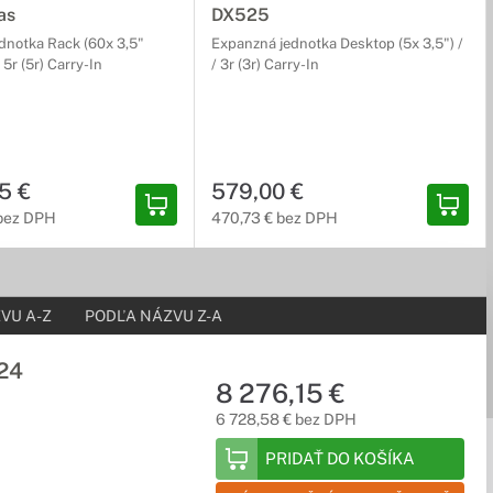
as
DX525
dnotka Rack (60x 3,5"
Expanzná jednotka Desktop (5x 3,5") /
 5r (5r) Carry-In
/ 3r (3r) Carry-In
5 €
579,00 €
 bez DPH
470,73 € bez DPH
VU A-Z
PODĽA NÁZVU Z-A
24
8 276,15 €
6 728,58 € bez DPH
PRIDAŤ DO KOŠÍKA