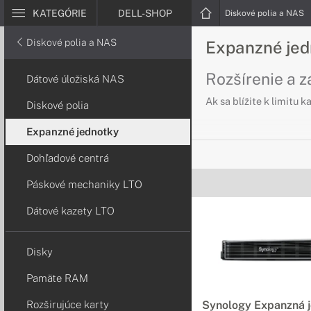
KATEGÓRIE
DELL-SHOP
Diskové polia a NAS
Diskové polia a NAS
Expanzné jed
Rozšírenie a 
Dátové úložiská NAS
Ak sa blížite k limitu
Diskové polia
Expanzné jednotky
Dohľadové centrá
Páskové mechaniky LTO
Dátové kazety LTO
Disky
Pamäte RAM
Rozširujúce karty
Synology Expanzná 