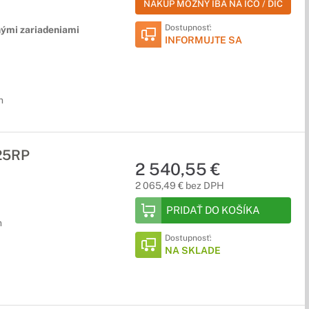
NÁKUP MOŽNÝ IBA NA IČO / DIČ
Dostupnosť:
nými zariadeniami
INFORMUJTE SA
n
25RP
2 540,55 €
2 065,49 € bez DPH
PRIDAŤ DO KOŠÍKA
n
Dostupnosť:
NA SKLADE