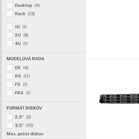
Desktop
(4)
Rack
(13)
1U
(1)
2U
(8)
4U
(1)
MODELOVÁ RADA
DX
(4)
RX
(11)
FX
(1)
PAX
(1)
FORMÁT DISKOV
2,5"
(2)
3,5"
(15)
Max. počet diskov