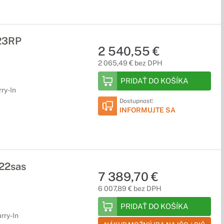
23RP
2 540,55 €
2 065,49 € bez DPH
PRIDAŤ DO KOŠÍKA
rry-In
Dostupnosť:
INFORMUJTE SA
22sas
7 389,70 €
6 007,89 € bez DPH
PRIDAŤ DO KOŠÍKA
rry-In