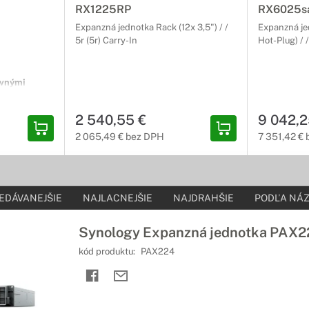
RX1225RP
RX6025s
Expanzná jednotka Rack (12x 3,5") / /
Expanzná je
5r (5r) Carry-In
Hot-Plug) / /
ovnými
2 540,55 €
9 042,2
2 065,49 € bez DPH
7 351,42 €
4x 2,5") / /
EDÁVANEJŠIE
NAJLACNEJŠIE
NAJDRAHŠIE
PODĽA NÁZ
Synology Expanzná jednotka PAX2
kód produktu:
PAX224