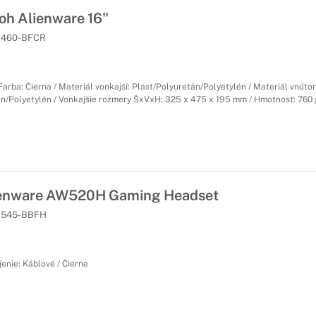
oh Alienware 16"
460-BFCR
 Farba: Čierna / Materiál vonkajší: Plast/Polyuretán/Polyetylén / Materiál vnútor
án/Polyetylén / Vonkajšie rozmery ŠxVxH: 325 x 475 x 195 mm / Hmotnosť: 760 
enware AW520H Gaming Headset
545-BBFH
jenie: Káblové / Čierne