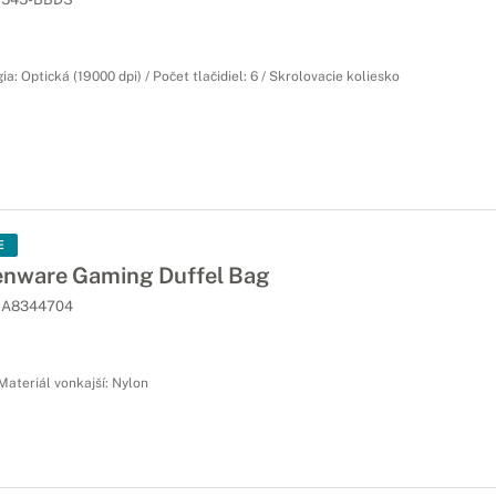
a: Optická (19000 dpi) / Počet tlačidiel: 6 / Skrolovacie koliesko
E
enware Gaming Duffel Bag
A8344704
 Materiál vonkajší: Nylon