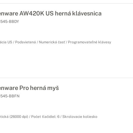
enware AW420K US herná klávesnica
545-BBDY
ácia US / Podsvietená / Numerická časť / Programovateľné klávesy
enware Pro herná myš
545-BBFN
ická (26000 dpi) / Počet tlačidiel: 6 / Skrolovacie koliesko