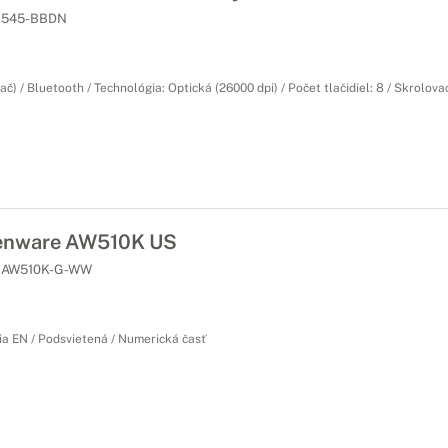
545-BBDN
ač) / Bluetooth / Technológia: Optická (26000 dpi) / Počet tlačidiel: 8 / Skrolova
enware AW510K US
AW510K-G-WW
ia EN / Podsvietená / Numerická časť