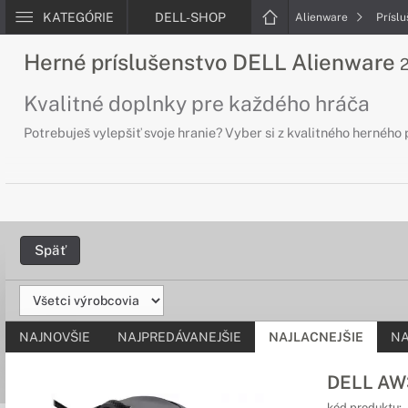
KATEGÓRIE
DELL-SHOP
Alienware
Prísl
Herné príslušenstvo DELL Alienware
Kvalitné doplnky pre každého hráča
Potrebuješ vylepšiť svoje hranie? Vyber si z kvalitného herného
Späť
NAJNOVŠIE
NAJPREDÁVANEJŠIE
NAJLACNEJŠIE
NA
DELL AW3
kód produktu: