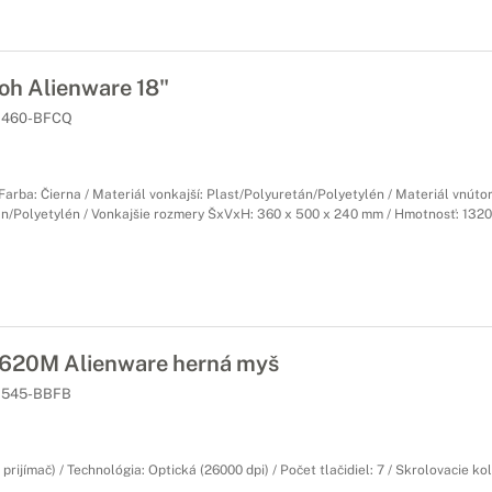
oh Alienware 18"
460-BFCQ
 Farba: Čierna / Materiál vonkajší: Plast/Polyuretán/Polyetylén / Materiál vnúto
án/Polyetylén / Vonkajšie rozmery ŠxVxH: 360 x 500 x 240 mm / Hmotnosť: 1320
20M Alienware herná myš
545-BBFB
prijímač) / Technológia: Optická (26000 dpi) / Počet tlačidiel: 7 / Skrolovacie kol