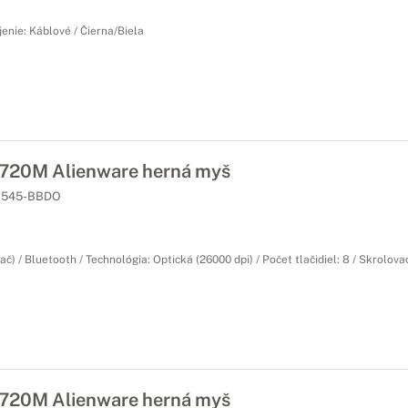
jenie: Káblové / Čierna/Biela
20M Alienware herná myš
545-BBDO
ač) / Bluetooth / Technológia: Optická (26000 dpi) / Počet tlačidiel: 8 / Skrolova
20M Alienware herná myš