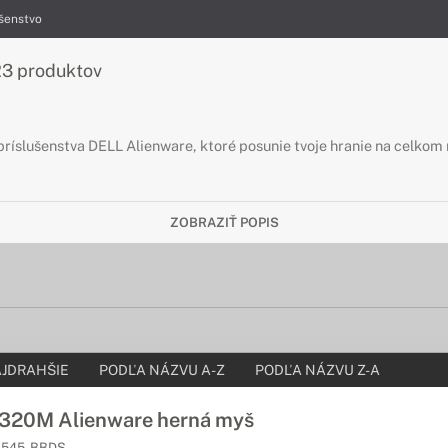
ušenstvo
23 produktov
 príslušenstva DELL Alienware, ktoré posunie tvoje hranie na celkom
ZOBRAZIŤ POPIS
JDRAHŠIE
PODĽA NÁZVU A-Z
PODĽA NÁZVU Z-A
20M Alienware herná myš
545-BBDS