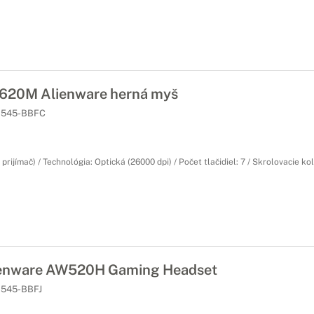
20M Alienware herná myš
545-BBFC
prijímač) / Technológia: Optická (26000 dpi) / Počet tlačidiel: 7 / Skrolovacie kol
enware AW520H Gaming Headset
545-BBFJ