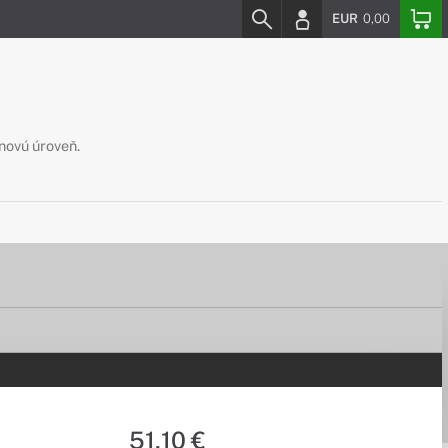
EUR
0,00
 novú úroveň.
51,10 €