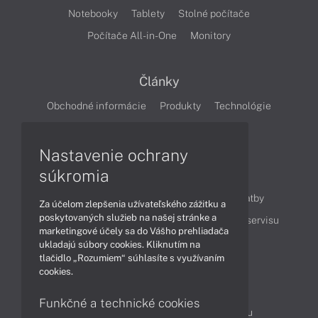
Notebooky
Tablety
Stolné počítače
Počítače All-in-One
Monitory
Články
Obchodné informácie
Produkty
Technológie
Videá
Nastavenie ochrany
súkromia
Obsah
Ako nakupovať
Možnosti doručenia a platby
Za účelom zlepšenia užívateľského zážitku a
poskytovaných služieb na našej stránke a
Podpora a servis
Servisné služby
Cenník servisu
marketingové účely sa do Vášho prehliadača
ukladajú súbory cookies. Kliknutím na
tlačidlo „Rozumiem“ súhlasíte s využívaním
Kontakty
cookies.
043 4224 771
Obchodné oddelenie
Funkčné a technické cookies
Servisné oddelenie
Reklamácia tovaru