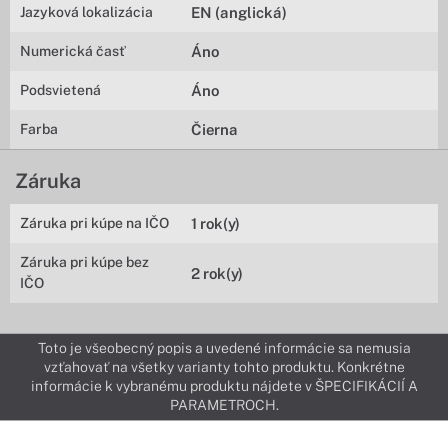
Jazyková lokalizácia
EN (anglická)
Numerická časť
Áno
Podsvietená
Áno
Farba
Čierna
Záruka
Záruka pri kúpe na IČO
1 rok(y)
Záruka pri kúpe bez
2 rok(y)
IČO
Toto je všeobecný popis a uvedené informácie sa nemusia
vzťahovať na všetky varianty tohto produktu. Konkrétne
informácie k vybranému produktu nájdete v ŠPECIFIKÁCIÍ A
PARAMETROCH.