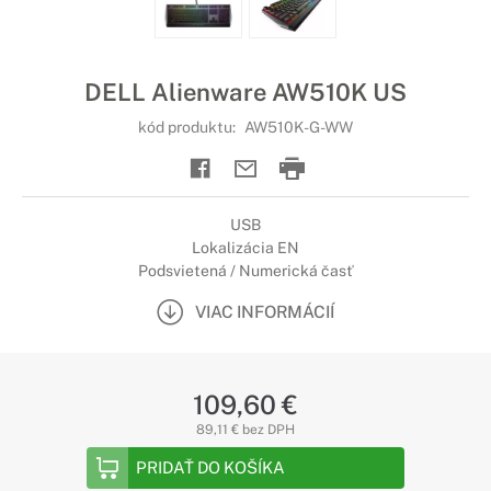
DELL Alienware AW510K US
kód produktu:
AW510K-G-WW
USB
Lokalizácia EN
Podsvietená / Numerická časť
VIAC INFORMÁCIÍ
109,60 €
89,11 € bez DPH
PRIDAŤ DO KOŠÍKA