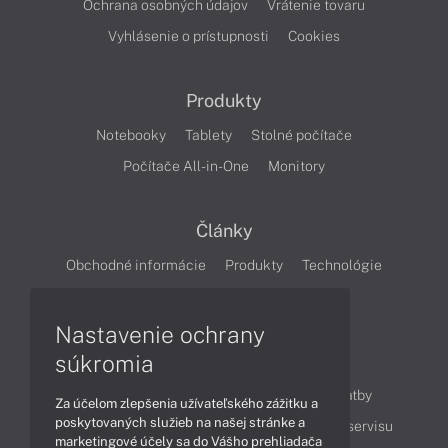
Ochrana osobných údajov
Vrátenie tovaru
Vyhlásenie o prístupnosti
Cookies
Produkty
Notebooky
Tablety
Stolné počítače
Počítače All-in-One
Monitory
Články
Obchodné informácie
Produkty
Technológie
Videá
Nastavenie ochrany
súkromia
Obsah
Ako nakupovať
Možnosti doručenia a platby
Za účelom zlepšenia užívateľského zážitku a
poskytovaných služieb na našej stránke a
Podpora a servis
Servisné služby
Cenník servisu
marketingové účely sa do Vášho prehliadača