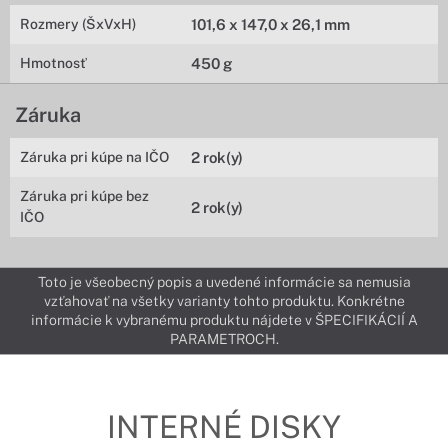
Rozmery (ŠxVxH)
101,6 x 147,0 x 26,1 mm
Hmotnosť
450 g
Záruka
Záruka pri kúpe na IČO
2 rok(y)
Záruka pri kúpe bez
2 rok(y)
IČO
Toto je všeobecný popis a uvedené informácie sa nemusia
vzťahovať na všetky varianty tohto produktu. Konkrétne
informácie k vybranému produktu nájdete v ŠPECIFIKÁCIÍ A
PARAMETROCH.
INTERNÉ DISKY