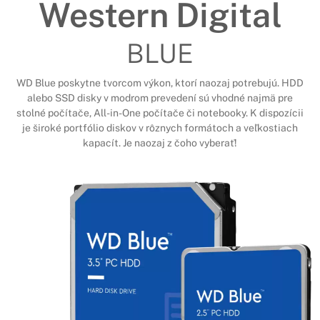
Western Digital
BLUE
WD Blue poskytne tvorcom výkon, ktorí naozaj potrebujú. HDD
alebo SSD disky v modrom prevedení sú vhodné najmä pre
stolné počítače, All-in-One počítače či notebooky. K dispozícii
je široké portfólio diskov v rôznych formátoch a veľkostiach
kapacít. Je naozaj z čoho vyberať!