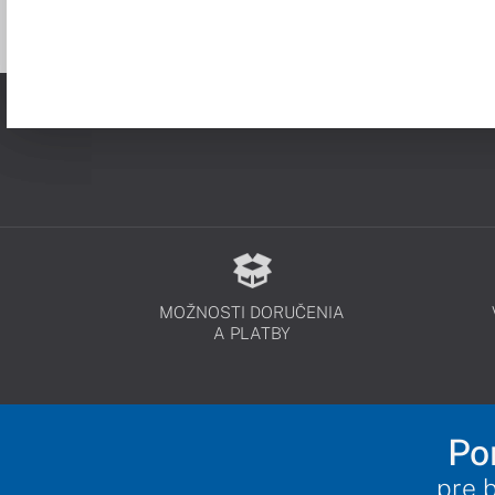
MOŽNOSTI DORUČENIA
A PLATBY
Po
pre 