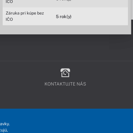
IČO
Záruka pri kúpe bez
5 rok(y)
IČO
KONTAKTUJTE NÁS
avky.
ujú,