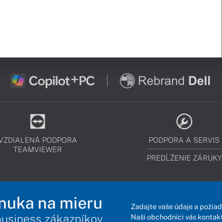
VZDIALENÁ PODPORA
PODPORA A SERVIS
TEAMVIEWER
PREDĹŽENIE ZÁRUKY
nuka na mieru
Zadajte vaše údaje a požiad
business zákazníkov
Naši obchodníci vás kontakt