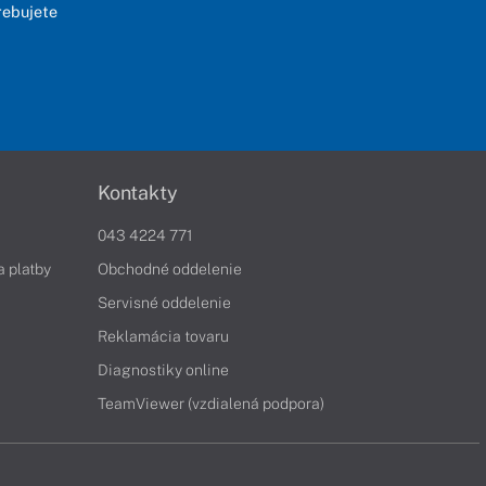
rebujete
Kontakty
043 4224 771
a platby
Obchodné oddelenie
Servisné oddelenie
Reklamácia tovaru
Diagnostiky online
TeamViewer (vzdialená podpora)