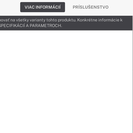
VIAC INFORMÁCIÍ
PRÍSLUŠENSTVO
ovať na všetky varianty tohto produktu. Konkrétne informácie k
v ŠPECIFIKÁCIÍ A PARAMETROCH.