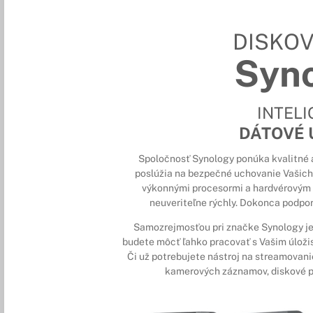
DISKOV
Syn
INTEL
DÁTOVÉ 
Spoločnosť Synology ponúka kvalitné a
poslúžia na bezpečné uchovanie Vašich
výkonnými procesormi a hardvérovým š
neuveriteľne rýchly. Dokonca podpo
Samozrejmosťou pri značke Synology je 
budete môcť ľahko pracovať s Vašim úloži
Či už potrebujete nástroj na streamovani
kamerových záznamov, diskové po