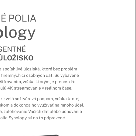
É POLIA
o
logy
IGENTNÉ
ÚLOŽISKO
 spoľahlivé úložiská, ktoré bez problém
 firemných či osobných dát. Sú vybavené
ifrovaním, vďaka ktorým je prenos dát
rujú 4K streamovanie v reálnom čase.
skvelá softvérová podpora, vďaka ktorej
skom a dokonca ho využívať na mnoho účel.
e, zálohovanie Vašich dát alebo uchovanie
lia Synology sú na to pripravené.