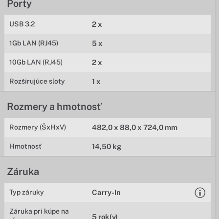
Porty
USB 3.2
2 x
1Gb LAN (RJ45)
5 x
10Gb LAN (RJ45)
2 x
Rozširujúce sloty
1 x
Rozmery a hmotnosť
Rozmery (ŠxHxV)
482,0 x 88,0 x 724,0 mm
Hmotnosť
14,50 kg
Záruka
Typ záruky
Carry-In
Záruka pri kúpe na
5 rok(y)