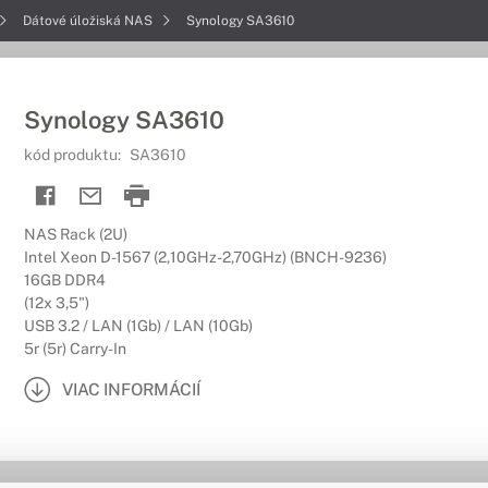
Dátové úložiská NAS
Synology SA3610
Synology SA3610
kód produktu:
SA3610
NAS Rack (2U)
Intel Xeon D-1567 (2,10GHz-2,70GHz) (BNCH-9236)
16GB DDR4
(12x 3,5")
USB 3.2 / LAN (1Gb) / LAN (10Gb)
5r (5r) Carry-In
VIAC INFORMÁCIÍ