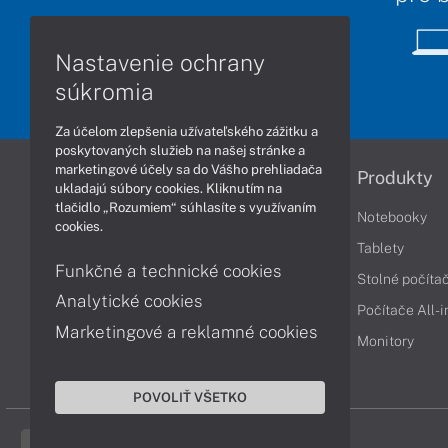
Nastavenie ochrany
súkromia
Za účelom zlepšenia užívateľského zážitku a
poskytovaných služieb na našej stránke a
marketingové účely sa do Vášho prehliadača
Informácie
Produkty
ukladajú súbory cookies. Kliknutím na
tlačidlo „Rozumiem“ súhlasíte s využívaním
Obchodné podmienky
Notebooky
cookies.
Reklamačné podmienky
Tablety
Funkčné a technické cookies
Ochrana osobných údajov
Stolné počíta
Analytické cookies
Vrátenie tovaru
Počítače All-
Marketingové a reklamné cookies
Vyhlásenie o prístupnosti
Monitory
Cookies
POVOLIŤ VŠETKO