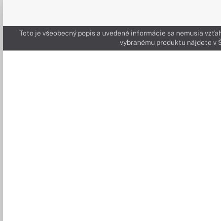
Toto je všeobecný popis a uvedené informácie sa nemusia vzťah
vybranému produktu nájdete 