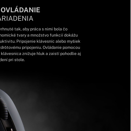
 OVLÁDANIE
ARIADENIA
rhnuté tak, aby práca s nimi bola čo
onomické tvary a množstvo funkcií dokážu
tivitu. Pripojenie klávesníc alebo myšiek
zdrôtovému pripojeniu. Ovládanie pomocou
klávesnica znižuje hluk a zaistí pohodlie aj
ení pri stole.