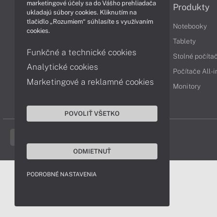
marketingové účely sa do Vášho prehliadača
Informácie
Produkty
ukladajú súbory cookies. Kliknutím na
tlačidlo „Rozumiem“ súhlasíte s využívaním
Obchodné podmienky
Notebooky
cookies.
Reklamačné podmienky
Tablety
Funkčné a technické cookies
Ochrana osobných údajov
Stolné počíta
Analytické cookies
Vrátenie tovaru
Počítače All-
Marketingové a reklamné cookies
Vyhlásenie o prístupnosti
Monitory
Cookies
POVOLIŤ VŠETKO
ODMIETNUŤ
PODROBNÉ NASTAVENIA