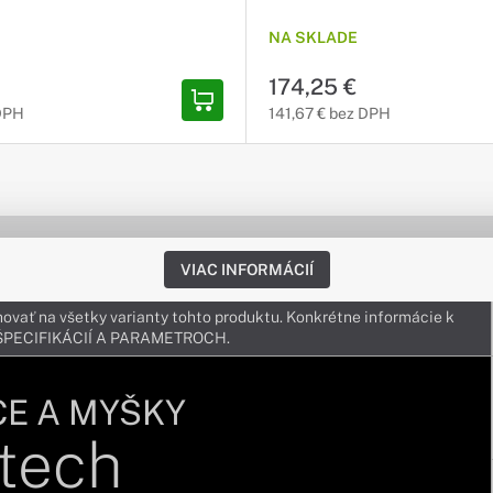
NA SKLADE
174,25 €
 DPH
141,67 € bez DPH
VIAC INFORMÁCIÍ
ovať na všetky varianty tohto produktu. Konkrétne informácie k
v ŠPECIFIKÁCIÍ A PARAMETROCH.
CE A MYŠKY
tech