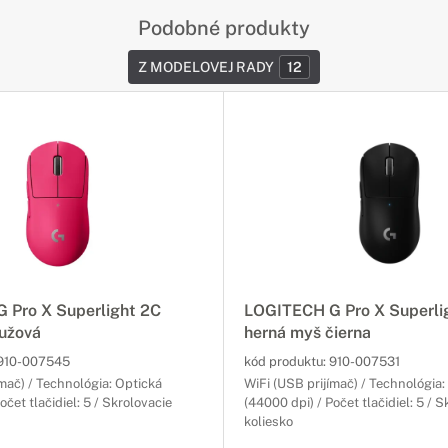
Podobné produkty
Z MODELOVEJ RADY
12
 Pro X Superlight 2C
LOGITECH G Pro X Superli
ružová
herná myš čierna
910-007545
kód produktu:
910-007531
ímač) / Technológia: Optická
WiFi (USB prijímač) / Technológia:
očet tlačidiel: 5 / Skrolovacie
(44000 dpi) / Počet tlačidiel: 5 / 
koliesko