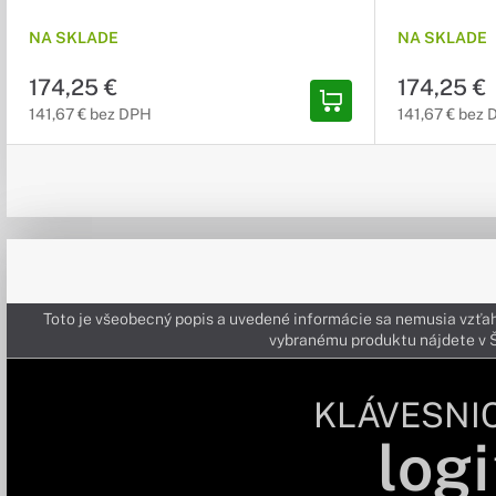
NA SKLADE
NA SKLADE
174,25 €
174,25 €
141,67 € bez DPH
141,67 € bez
Toto je všeobecný popis a uvedené informácie sa nemusia vzťah
vybranému produktu nájdete 
KLÁVESNI
logi