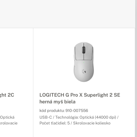
ght 2C
LOGITECH G Pro X Superlight 2 SE
herná myš biela
kód produktu:
910-007556
 Optická
USB-C / Technológia: Optická (44000 dpi) /
Skrolovacie
Počet tlačidiel: 5 / Skrolovacie koliesko