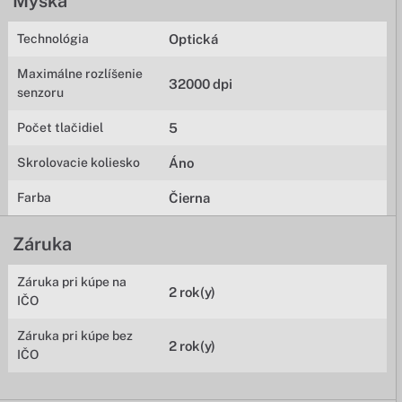
Myška
Technológia
Optická
Maximálne rozlíšenie
32000 dpi
senzoru
Počet tlačidiel
5
Skrolovacie koliesko
Áno
Farba
Čierna
Záruka
Záruka pri kúpe na
2 rok(y)
IČO
Záruka pri kúpe bez
2 rok(y)
IČO