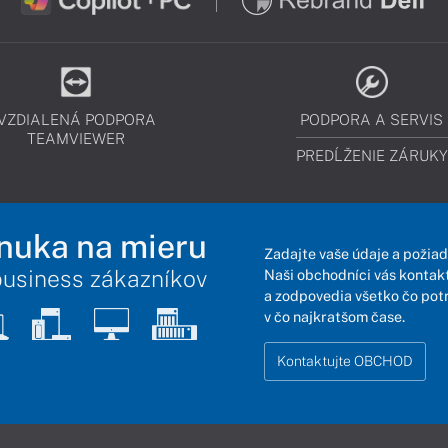
VZDIALENÁ PODPORA
PODPORA A SERVIS
TEAMVIEWER
PREDĹŽENIE ZÁRUKY
nuka na mieru
Zadajte vaše údaje a požiad
business zákazníkov
Naši obchodníci vás kontakt
a zodpovedia všetko čo pot
v čo najkratšom čase.
Kontaktujte OBCHOD