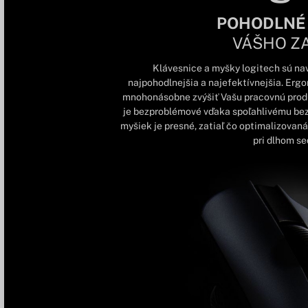
POHODLNÉ
VÁŠHO Z
Klávesnice a myšky logitech sú nav
najpohodlnejšia a najefektívnejšia. Erg
mnohonásobne zvýšiť Vašu pracovnú produk
je bezproblémové vďaka spoľahlivému be
myšiek je presné, zatiaľ čo optimalizovaná 
pri dlhom sed