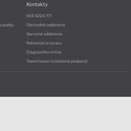
Kontakty
043 4224 771
a platby
Obchodné oddelenie
Servisné oddelenie
Reklamácia tovaru
Diagnostiky online
TeamViewer (vzdialená podpora)