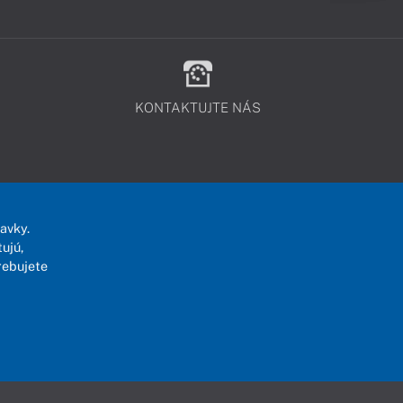
KONTAKTUJTE NÁS
avky.
ujú,
rebujete