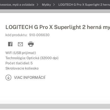
ávesnice, myši a ovládače
Myšky
LOGITECH G Pro X Superlight 2 hern
LOGITECH G Pro X Superlight 2 herná m
kód produktu:
910-006630
WiFi (USB prijímač)
Technológia: Optická (32000 dpi)
Počet tlačidiel: 5
Skrolovacie koliesko
VIAC INFORMÁCIÍ