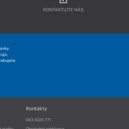
KONTAKTUJTE NÁS
avky.
ujú,
rebujete
Kontakty
043 4224 771
a platby
Obchodné oddelenie