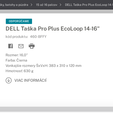
šky, batohy a púzdra
15 až 16 palcov
DELL Taška Pro Plus EcoLoop 14-
ODPORÚČAME
DELL Taška Pro Plus EcoLoop 14-16"
kód produktu:
460-BFFY
Rozmer: 16,0"
Farba: Čierna
Vonkajšie rozmery ŠxVxH: 383 x 310 x 120 mm
Hmotnosť: 630 g
VIAC INFORMÁCIÍ