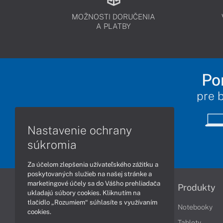
MOŽNOSTI DORUČENIA
A PLATBY
Po
pre 
Nastavenie ochrany
súkromia
Za účelom zlepšenia užívateľského zážitku a
poskytovaných služieb na našej stránke a
marketingové účely sa do Vášho prehliadača
Informácie
Produkty
ukladajú súbory cookies. Kliknutím na
tlačidlo „Rozumiem“ súhlasíte s využívaním
Obchodné podmienky
Notebooky
cookies.
Reklamačné podmienky
Tablety