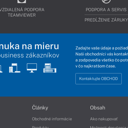
VZDIALENÁ PODPORA
PODPORA A SERVIS
TEAMVIEWER
PREDĹŽENIE ZÁRUKY
nuka na mieru
Zadajte vaše údaje a požiad
business zákazníkov
Naši obchodníci vás kontakt
a zodpovedia všetko čo pot
v čo najkratšom čase.
Kontaktujte OBCHOD
Články
Obsah
Obchodné informácie
Ako nakupovať
Produkty
Možnosti doručenia 