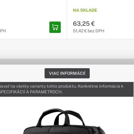
NA SKLADE
63,25 €
DPH
51,42 € bez DPH
VIAC INFORMÁCIÍ
ovať na všetky varianty tohto produktu. Konkrétne informácie k
v ŠPECIFIKÁCIÍ A PARAMETROCH.