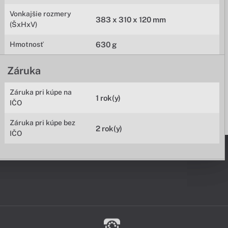
Vonkajšie rozmery
383 x 310 x 120 mm
(ŠxHxV)
Hmotnosť
630 g
Záruka
Záruka pri kúpe na
1 rok(y)
IČO
Záruka pri kúpe bez
2 rok(y)
IČO