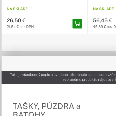
NA SKLADE
NA SKLADE
26,50 €
56,45 €
21,54 € bez DPH
45,89 € bez 
Toto je všeobecný popis a uvedené informácie sa nemusia vzťah
vybranému produktu nájdete 
TAŠKY, PÚZDRA a
BATOHY