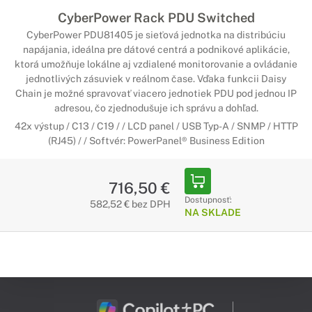
CyberPower Rack PDU Switched
CyberPower PDU81405 je sieťová jednotka na distribúciu
napájania, ideálna pre dátové centrá a podnikové aplikácie,
ktorá umožňuje lokálne aj vzdialené monitorovanie a ovládanie
jednotlivých zásuviek v reálnom čase. Vďaka funkcii Daisy
Chain je možné spravovať viacero jednotiek PDU pod jednou IP
adresou, čo zjednodušuje ich správu a dohľad.
42x výstup / C13 / C19 / / LCD panel / USB Typ-A / SNMP / HTTP
(RJ45) / / Softvér: PowerPanel® Business Edition
716,50 €
Dostupnosť:
582,52 € bez DPH
NA SKLADE