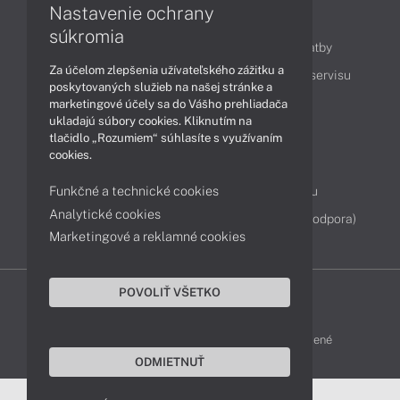
Nastavenie ochrany
Obsah
súkromia
Ako nakupovať
Možnosti doručenia a platby
Za účelom zlepšenia užívateľského zážitku a
Podpora a servis
Servisné služby
Cenník servisu
poskytovaných služieb na našej stránke a
marketingové účely sa do Vášho prehliadača
ukladajú súbory cookies. Kliknutím na
Kontakty
tlačidlo „Rozumiem“ súhlasíte s využívaním
cookies.
043 4224 771
Obchodné oddelenie
Funkčné a technické cookies
Servisné oddelenie
Reklamácia tovaru
Analytické cookies
Diagnostiky online
TeamViewer (vzdialená podpora)
Marketingové a reklamné cookies
POVOLIŤ VŠETKO
DELL-SHOP © 2011 - 2026 Všetky práva vyhradené
ODMIETNUŤ