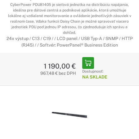
CyberPower PDU81405 je sieťová jednotka na distribúciu napájania,
ideálna pre dátové centrá a podnikové aplikácie, ktorá umožňuje
lokálne aj vzdialené monitorovanie a ovládanie jednotlivých zásuviek v
reálnom čase. Vďaka funkcii Daisy Chain je možné spravovať viacero
jednotiek PDU pod jednou IP adresou, čo zjednodušuje ich správu a
dohľad.
24x výstup / C13 / C19 / / LCD panel / USB Typ-A / SNMP / HTTP
(RJ45) / / Softvér: PowerPanel® Business Edition
1 190,00 €
Dostupnosť:
967,48 € bez DPH
NA SKLADE