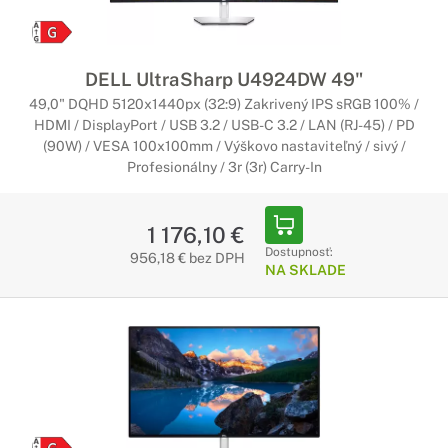
našich zákazníkov.
Herné monitory DELL
DELL UltraSharp U4924DW 49"
49,0" DQHD 5120x1440px (32:9) Zakrivený IPS sRGB 100% /
Pripravené do akcie
HDMI / DisplayPort / USB 3.2 / USB-C 3.2 / LAN (RJ-45) / PD
Každý hráč počítačových hier zaručene ocení kvalitné
(90W) / VESA 100x100mm / Výškovo nastaviteľný / sivý /
parametre herných monitorov DELL Alienware. Odteraz si
Profesionálny / 3r (3r) Carry-In
môžte užívať ničím nerušené hranie bez sekania alebo
rozmazených záberov.
1 176,10 €
Zakrivené monitory Dell
Dostupnosť:
956,18 € bez DPH
NA SKLADE
Vždy ideálny obraz pri práci či zábave
Vďaka zakriveniu je každý bod rovnako ďaleko od očí, a vy tak
veľmi dobre vidíte aj do krajov monitora. Ohnuté monitory
DELL sú ideálne pre hráčov a grafikov, ale aj bežných
používateľov.
Monitory Dell