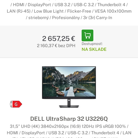
/ HDMI / DisplayPort / USB 3.2 / USB-C 3.2 / Thunderbolt 4 /
LAN (RJ-45) / Low Blue Light / Flicker-Free / VESA 100x100mm
/ strieborný / Profesionálny / 3r (3r) Carry-In
2 657,25 €
Dostupnosť:
2 160,37 € bez DPH
NA SKLADE
DELL UltraSharp 32 U3226Q
31,5" UHD (4K) 3840x2160px (16:9) 120Hz IPS sRGB 100% /
HDMI / DisplayPort / USB 3.2 / USB-C 3.2 / Thunderbolt 4 / LAN