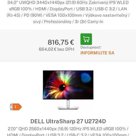
34,0" UWQHD 3440x1440px (21:9) 60Hz Zakrivený IPS WLED
sRGB 100% / HDMI / DisplayPort / USB 3.2 / USB-C 3.2 / LAN
(RJ-45) / PD (90W) / VESA 100x100mm / Výškovo nastaviteľný /
sivý / Profesionálny / 3r (3r) Carry-In
816,75 €
Dostupnosť:
664,02 € bez DPH
INFORMUJTE SA
DELL UltraSharp 27 U2724D
27,0" QHD 2560x1440px (16:9) 120Hz IPS WLED sRGB 100% /
HDMI / DisplayPort / USB 3.2 / USB-C 3.2 / VESA 100x100mm /