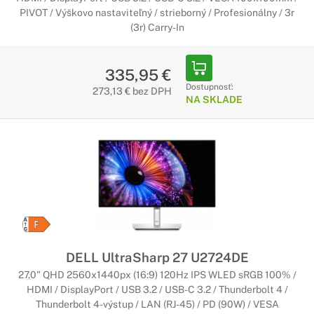
PIVOT / Výškovo nastaviteľný / strieborný / Profesionálny / 3r
(3r) Carry-In
335,95 €
Dostupnosť:
273,13 € bez DPH
NA SKLADE
DELL UltraSharp 27 U2724DE
27,0" QHD 2560x1440px (16:9) 120Hz IPS WLED sRGB 100% /
HDMI / DisplayPort / USB 3.2 / USB-C 3.2 / Thunderbolt 4 /
Thunderbolt 4-výstup / LAN (RJ-45) / PD (90W) / VESA