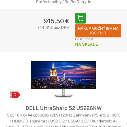
Profesionálny / 3r (3r) Carry-In
915,50 €
744,31 € bez DPH
NÁKUP MOŽNÝ IBA NA
IČO / DIČ
Dostupnosť:
NA SKLADE
DELL UltraSharp 52 U5226KW
51,5" 6K 6144x2560px (21:9) 120Hz Zakrivený IPS sRGB 100%
/ HDMI / DisplayPort / USB 3.2 / USB-C 3.2 / Thunderbolt 4 /