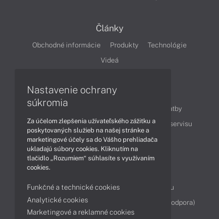
Články
Obchodné informácie
Produkty
Technológie
Videá
Nastavenie ochrany
Obsah
súkromia
Ako nakupovať
Možnosti doručenia a platby
Za účelom zlepšenia užívateľského zážitku a
Podpora a servis
Servisné služby
Cenník servisu
poskytovaných služieb na našej stránke a
marketingové účely sa do Vášho prehliadača
ukladajú súbory cookies. Kliknutím na
Kontakty
tlačidlo „Rozumiem“ súhlasíte s využívaním
cookies.
043 4224 771
Obchodné oddelenie
Funkčné a technické cookies
Servisné oddelenie
Reklamácia tovaru
Analytické cookies
Diagnostiky online
TeamViewer (vzdialená podpora)
Marketingové a reklamné cookies