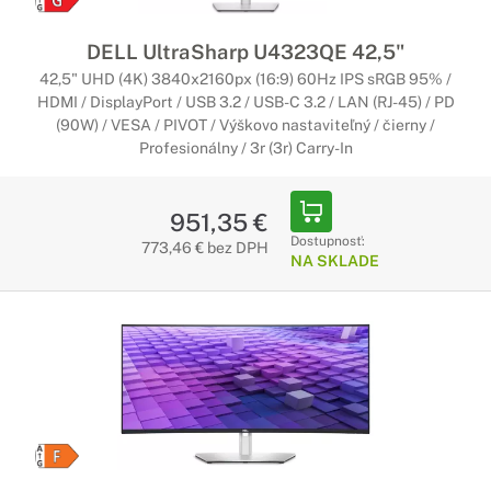
Všestranné a štýlové
DELL UltraSharp U4323QE 42,5"
Základné monitory, ktoré bez námahy pripojíte k vášmu
42,5" UHD (4K) 3840x2160px (16:9) 60Hz IPS sRGB 95% /
počítaču pre každodennú prácu či zábavu.
HDMI / DisplayPort / USB 3.2 / USB-C 3.2 / LAN (RJ-45) / PD
(90W) / VESA / PIVOT / Výškovo nastaviteľný / čierny /
Monitory Dell Pro
Profesionálny / 3r (3r) Carry-In
Nakopnite svoju produktivitu
951,35 €
Monitory dostupné v širokej škále vyhotovení s rôznymi
Dostupnosť:
možnosťami konektivity, navrhnuté na zlepšenie produktivity
773,46 € bez DPH
NA SKLADE
pracovných dní a plynulejšiu spoluprácu.
Monitory Dell UltraSharp
Bezkonkurenčná presnosť farieb
Spoľahlivé, všestranné riešenie, ktoré kombinuje štýl,
inovatívne funkcie a robustný výkon pre osobné aj
profesionálne použitie.