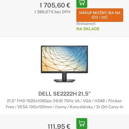
1 705,60 €
1 386,67 € bez DPH
NÁKUP MOŽNÝ IBA NA
IČO / DIČ
Dostupnosť:
NA SKLADE
DELL SE2222H 21,5"
21,5" FHD 1920x1080px (16:9) 75Hz VA / VGA / HDMI / Flicker-
Free / VESA 100x100mm / čierny / Kancelársky / 3r (3r) Carry-In
111,95 €