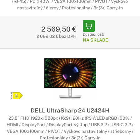
(RJ-45) / PD (140W) / VESA 100x100mm / PIVOT / Výškovo
nastaviteľný / čierny / Profesionálny / 3r (3r) Carry-In
2 569,50 €
Dostupnosť:
2 089,02 € bez DPH
NA SKLADE
DELL UltraSharp 24 U2424H
23,8" FHD 1920x1080px (16:9) 120Hz IPS WLED sRGB 100% /
HDMI / DisplayPort / DisplayPort-výstup / USB 3.2 / USB-C 3.2 /
VESA 100x100mm / PIVOT / Výškovo nastaviteľný / strieborný /
Profesionálny / 3r (3r) Carry-In