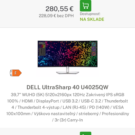
280,55 €
Dostupnosť:
228,09 € bez DPH
NA SKLADE
DELL UltraSharp 40 U4025QW
39,7" WUHD (5K) 5120x2160px 120Hz Zakrivený IPS sRGB
100% / HDMI / DisplayPort / USB 3.2 / USB-C 3.2 / Thunderbolt
4 / Thunderbolt 4-výstup / LAN (RJ-45) / PD (140W) / VESA
100x100mm / Výškovo nastaviteľný / strieborný / Profesionálny
/ 3r (3r) Carry-In