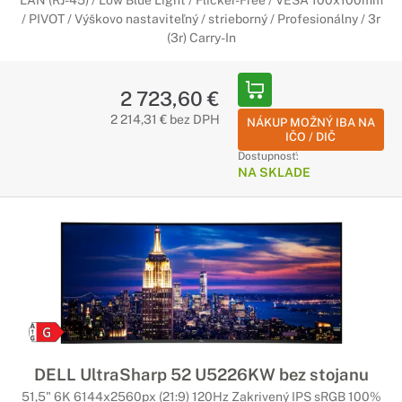
LAN (RJ-45) / Low Blue Light / Flicker-Free / VESA 100x100mm
/ PIVOT / Výškovo nastaviteľný / strieborný / Profesionálny / 3r
(3r) Carry-In
2 723,60 €
2 214,31 € bez DPH
NÁKUP MOŽNÝ IBA NA
IČO / DIČ
Dostupnosť:
NA SKLADE
DELL UltraSharp 52 U5226KW bez stojanu
51,5" 6K 6144x2560px (21:9) 120Hz Zakrivený IPS sRGB 100%