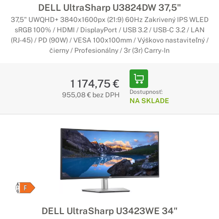
Herné monitory Alienware
DELL UltraSharp U3824DW 37,5"
37,5" UWQHD+ 3840x1600px (21:9) 60Hz Zakrivený IPS WLED
Ponorte sa do hry
sRGB 100% / HDMI / DisplayPort / USB 3.2 / USB-C 3.2 / LAN
Nové ohromujúce úrovne detailov vdýchnu hrám život. Vysoká
(RJ-45) / PD (90W) / VESA 100x100mm / Výškovo nastaviteľný /
hustota pixelov, v spojení s výkonom podsvietením poskytujú
čierny / Profesionálny / 3r (3r) Carry-In
pozoruhodnú jasnosť, vysokú čistotu farieb a výnimočne
vykreslené tmavé scény.
1 174,75 €
Dostupnosť:
955,08 € bez DPH
NA SKLADE
DELL UltraSharp U3423WE 34"