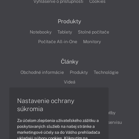
Vyhlásenie o prístupnosti
Cookies
Produkty
Notebooky
Tablety
Stolné počítače
Počítače All-in-One
Monitory
Články
Obchodné informácie
Produkty
Technológie
Videá
Nastavenie ochrany
Obsah
súkromia
Ako nakupovať
Možnosti doručenia a platby
Za účelom zlepšenia užívateľského zážitku a
Podpora a servis
Servisné služby
Cenník servisu
poskytovaných služieb na našej stránke a
marketingové účely sa do Vášho prehliadača
ukladajú súbory cookies. Kliknutím na