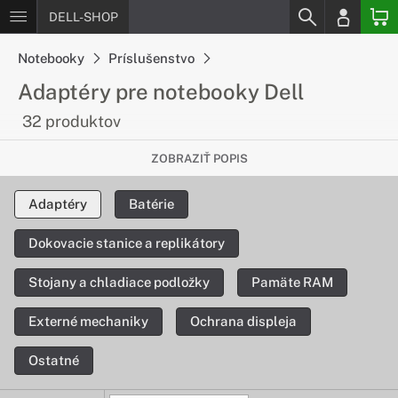
DELL-SHOP
Notebooky
Príslušenstvo
Adaptéry pre notebooky Dell
32 produktov
Nabíjanie rýchlo a pohodlne
ZOBRAZIŤ POPIS
Ak potrebujete nový adaptér, máme pre Vás ponuku
Adaptéry
Batérie
originálnych adaptérov pre zariadenia DELL, ktoré Vám
nabijú notebook rýchlo a pohodlne.
Dokovacie stanice a replikátory
Stojany a chladiace podložky
Pamäte RAM
Externé mechaniky
Ochrana displeja
Ostatné