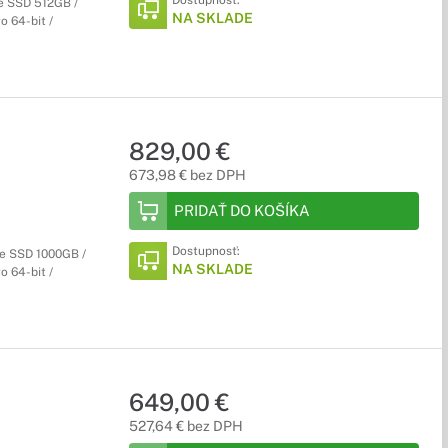
Dostupnosť:
Ie SSD 512GB /
NA SKLADE
o 64-bit /
829,00 €
673,98 € bez DPH
PRIDAŤ DO KOŠÍKA
Dostupnosť:
Ie SSD 1000GB /
NA SKLADE
o 64-bit /
649,00 €
527,64 € bez DPH