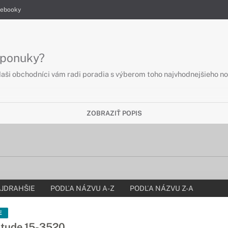
ebooky
 ponuky?
 Naši obchodníci vám radi poradia s výberom toho najvhodnejšieho n
ZOBRAZIŤ POPIS
JDRAHŠIE
PODĽA NÁZVU A-Z
PODĽA NÁZVU Z-A
E
itude 15-3520