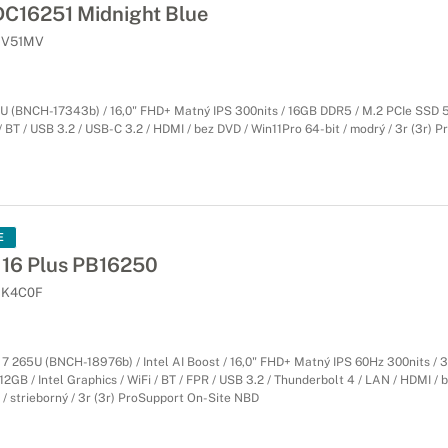
DC16251 Midnight Blue
V51MV
0U (BNCH-17343b) / 16,0" FHD+ Matný IPS 300nits / 16GB DDR5 / M.2 PCIe SSD 5
 / BT / USB 3.2 / USB-C 3.2 / HDMI / bez DVD / Win11Pro 64-bit / modrý / 3r (3r) 
E
 16 Plus PB16250
K4C0F
a 7 265U (BNCH-18976b) / Intel AI Boost / 16,0" FHD+ Matný IPS 60Hz 300nits /
2GB / Intel Graphics / WiFi / BT / FPR / USB 3.2 / Thunderbolt 4 / LAN / HDMI / 
 / strieborný / 3r (3r) ProSupport On-Site NBD