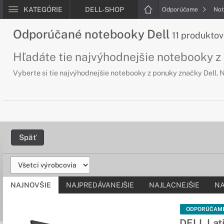
KATEGÓRIE
DELL-SHOP
Odporúčame
Not
Odporúčané notebooky Dell
11 produktov
Hľadáte tie najvýhodnejšie notebooky z
Vyberte si tie najvýhodnejšie notebooky z ponuky značky Dell.
Späť
NAJNOVŠIE
NAJPREDÁVANEJŠIE
NAJLACNEJŠIE
NA
ODPORÚČAM
DELL Lat