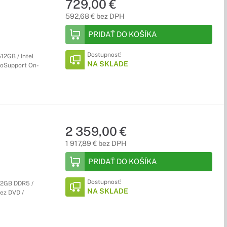
729,00 €
592,68 € bez DPH
PRIDAŤ DO KOŠÍKA
Dostupnosť:
12GB / Intel
NA SKLADE
ProSupport On-
2 359,00 €
1 917,89 € bez DPH
PRIDAŤ DO KOŠÍKA
Dostupnosť:
 32GB DDR5 /
NA SKLADE
bez DVD /