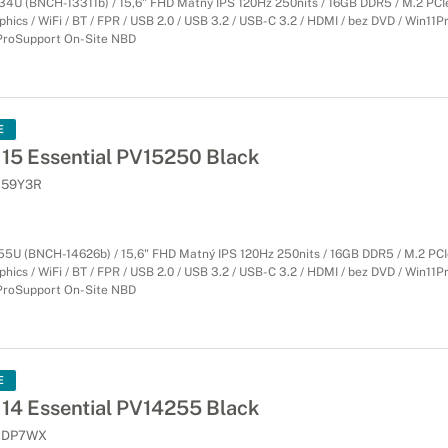
334U (BNCH-13311b) / 15,6" FHD Matný IPS 120Hz 250nits / 16GB DDR5 / M.2 PC
aphics / WiFi / BT / FPR / USB 2.0 / USB 3.2 / USB-C 3.2 / HDMI / bez DVD / Win11Pr
) ProSupport On-Site NBD
E
 15 Essential PV15250 Black
59Y3R
355U (BNCH-14626b) / 15,6" FHD Matný IPS 120Hz 250nits / 16GB DDR5 / M.2 PC
aphics / WiFi / BT / FPR / USB 2.0 / USB 3.2 / USB-C 3.2 / HDMI / bez DVD / Win11Pr
) ProSupport On-Site NBD
E
 14 Essential PV14255 Black
DP7WX