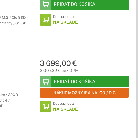
PRIDAŤ DO KOŠÍKA
Dostupnosť:
/ M.2 PCIe SSD
NA SKLADE
čierny / 3r (3r)
3 699,00 €
3 007,32 € bez DPH
PRIDAŤ DO KOŠÍKA
NÁKUP MOŽNÝ IBA NA IČO / DIČ
its / 32GB
lt 4 /
Dostupnosť:
BD
NA SKLADE