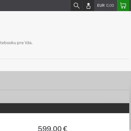
EUR
0,00
otebooku pre Vás.
599,00 €