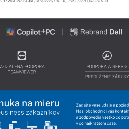
DVD / Win11Pro 64-bit / strieborný / 3r (3r) ProSupport On-Site NBD
VZDIALENÁ PODPORA
PODPORA A SERVIS
TEAMVIEWER
PREDĹŽENIE ZÁRUKY
nuka na mieru
Zadajte vaše údaje a požiad
business zákazníkov
Naši obchodníci vás kontakt
a zodpovedia všetko čo pot
v čo najkratšom čase.