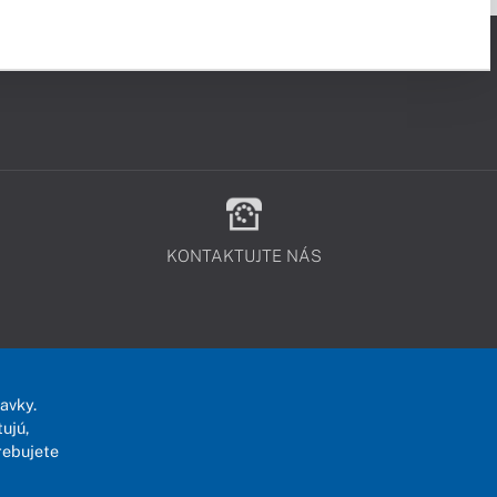
KONTAKTUJTE NÁS
avky.
ujú,
rebujete