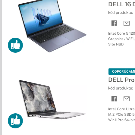
DELL 16 
kód produktu:
Intel Core 5 12
Graphics / WiFi
Site NBD
ODPORÚČAM
DELL Pro
kód produktu:
Intel Core Ultr
M.2 PCIe SSD 51
Win11Pro 64-bit