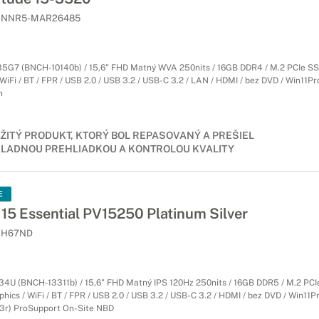
NNR5-MAR26485
135G7 (BNCH-10140b) / 15,6" FHD Matný WVA 250nits / 16GB DDR4 / M.2 PCIe SS
iFi / BT / FPR / USB 2.0 / USB 3.2 / USB-C 3.2 / LAN / HDMI / bez DVD / Win11Pro
n
ŽITÝ PRODUKT, KTORÝ BOL REPASOVANÝ A PREŠIEL
LADNOU PREHLIADKOU A KONTROLOU KVALITY
E
15 Essential PV15250 Platinum Silver
H67ND
334U (BNCH-13311b) / 15,6" FHD Matný IPS 120Hz 250nits / 16GB DDR5 / M.2 PC
aphics / WiFi / BT / FPR / USB 2.0 / USB 3.2 / USB-C 3.2 / HDMI / bez DVD / Win11Pr
 (3r) ProSupport On-Site NBD