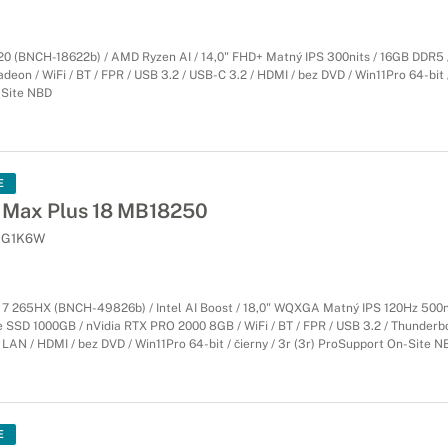
0 (BNCH-18622b) / AMD Ryzen AI / 14,0" FHD+ Matný IPS 300nits / 16GB DDR5 
eon / WiFi / BT / FPR / USB 3.2 / USB-C 3.2 / HDMI / bez DVD / Win11Pro 64-bit / 
-Site NBD
E
 Max Plus 18 MB18250
G1K6W
ra 7 265HX (BNCH-49826b) / Intel AI Boost / 18,0" WQXGA Matný IPS 120Hz 500n
 SSD 1000GB / nVidia RTX PRO 2000 8GB / WiFi / BT / FPR / USB 3.2 / Thunderbo
 LAN / HDMI / bez DVD / Win11Pro 64-bit / čierny / 3r (3r) ProSupport On-Site N
E