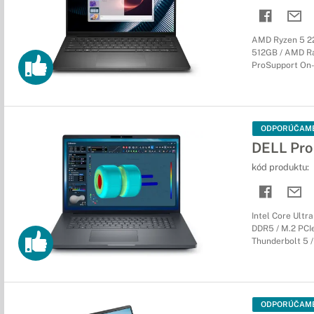
AMD Ryzen 5 22
512GB / AMD Rad
ProSupport On
ODPORÚČAM
DELL Pro
kód produktu:
Intel Core Ult
DDR5 / M.2 PCIe
Thunderbolt 5 /
ODPORÚČAM