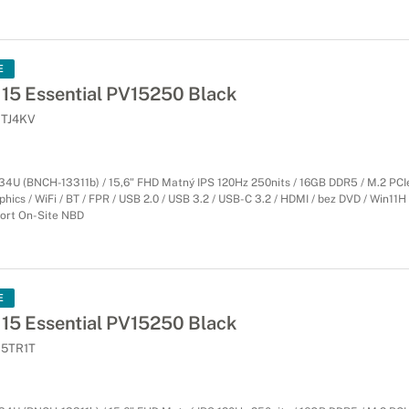
E
 15 Essential PV15250 Black
TJ4KV
334U (BNCH-13311b) / 15,6" FHD Matný IPS 120Hz 250nits / 16GB DDR5 / M.2 PC
aphics / WiFi / BT / FPR / USB 2.0 / USB 3.2 / USB-C 3.2 / HDMI / bez DVD / Win11H 
port On-Site NBD
E
 15 Essential PV15250 Black
5TR1T