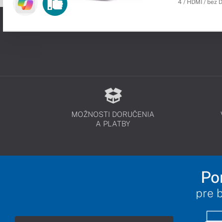
4 / HDMI / bez 
MOŽNOSTI DORUČENIA
A PLATBY
Po
pre 