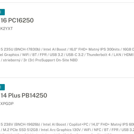
E
 16 PC16250
K2YXT
a 5 235U (BNCH-17830b) / Intel AI Boost / 16,0" FHD+ Matný IPS 300nits / 16GB 
el Graphics / WiFi / BT / FPR / USB 3.2 / USB-C 3.2 / Thunderbolt 4 / LAN / HDMI
 / strieborný / 3r (3r) ProSupport On-Site NBD
E
 14 Plus PB14250
XPGDP
a 5 238V (BNCH-19626b) / Intel AI Boost / Copilot+PC / 14,0" FHD+ Matný IPS 60
M.2 PCIe SSD 512GB / Intel Arc Graphics 130V / WiFi / NFC / BT / FPR / USB 3.