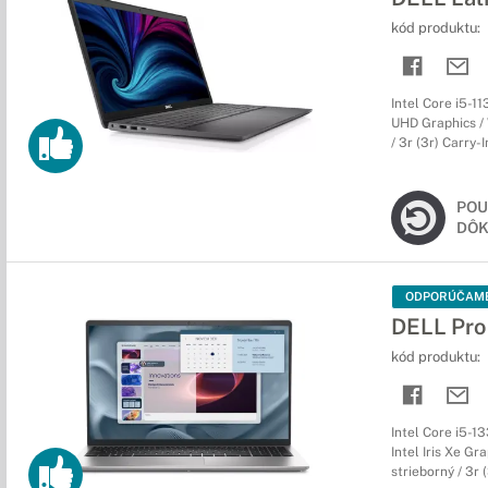
kód produktu:
Intel Core i5-1
UHD Graphics / W
/ 3r (3r) Carry-I
POU
DÔK
ODPORÚČAM
DELL Pro 
kód produktu:
Intel Core i5-1
Intel Iris Xe Gr
strieborný / 3r