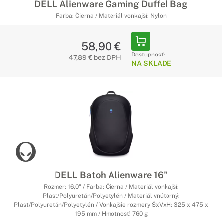
DELL Alienware Gaming Duffel Bag
Farba: Čierna / Materiál vonkajší: Nylon
58,90 €
Dostupnosť:
47,89 € bez DPH
NA SKLADE
DELL Batoh Alienware 16"
Rozmer: 16,0" / Farba: Čierna / Materiál vonkajší:
Plast/Polyuretán/Polyetylén / Materiál vnútorný:
Plast/Polyuretán/Polyetylén / Vonkajšie rozmery ŠxVxH: 325 x 475 x
195 mm / Hmotnosť: 760 g