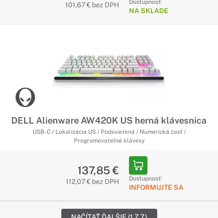
Dostupnosť:
101,67 € bez DPH
NA SKLADE
DELL Alienware AW420K US herná klávesnica
USB-C / Lokalizácia US / Podsvietená / Numerická časť /
Programovateľné klávesy
137,85 €
Dostupnosť:
112,07 € bez DPH
INFORMUJTE SA
NAČÍTAŤ ĎALŠIE (1 Z 7)