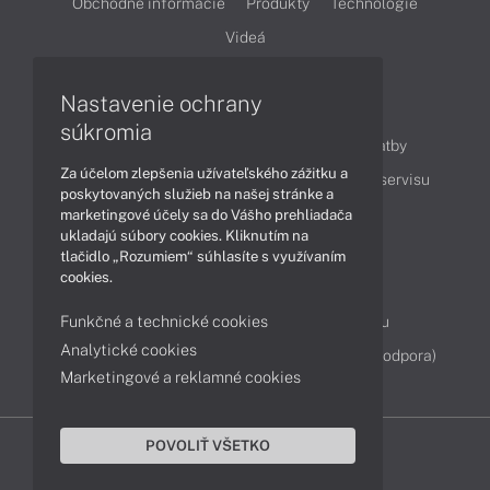
Obchodné informácie
Produkty
Technológie
Videá
Nastavenie ochrany
Obsah
súkromia
Ako nakupovať
Možnosti doručenia a platby
Za účelom zlepšenia užívateľského zážitku a
Podpora a servis
Servisné služby
Cenník servisu
poskytovaných služieb na našej stránke a
marketingové účely sa do Vášho prehliadača
ukladajú súbory cookies. Kliknutím na
Kontakty
tlačidlo „Rozumiem“ súhlasíte s využívaním
cookies.
043 4224 771
Obchodné oddelenie
Funkčné a technické cookies
Servisné oddelenie
Reklamácia tovaru
Analytické cookies
Diagnostiky online
TeamViewer (vzdialená podpora)
Marketingové a reklamné cookies
POVOLIŤ VŠETKO