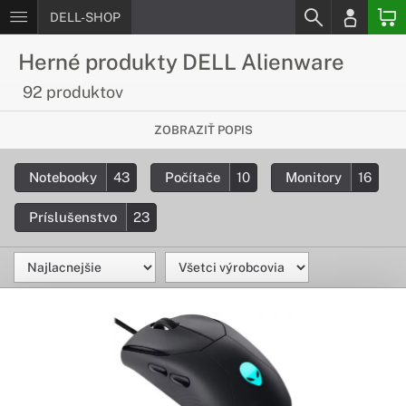
DELL-SHOP
Herné produkty DELL Alienware
92 produktov
Úžasný herný výkon
ZOBRAZIŤ POPIS
Herné zariadenia DELL Alienware prinášajú ten najlepší herný
Notebooky
43
Počítače
10
Monitory
16
zážitok. V ponuke nájdete všetko od prepracovaných herných
notebookov, cez výkonné počítače až po úžasne rýchle herné
monitory. Posuňte svoje hranie na novú úroveň.
Príslušenstvo
23