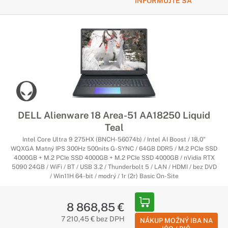
INFORMUJTE SA
DELL Alienware 18 Area-51 AA18250 Liquid
Teal
Intel Core Ultra 9 275HX (BNCH-56074b) / Intel AI Boost / 18,0"
WQXGA Matný IPS 300Hz 500nits G-SYNC / 64GB DDR5 / M.2 PCIe SSD
4000GB + M.2 PCIe SSD 4000GB + M.2 PCIe SSD 4000GB / nVidia RTX
5090 24GB / WiFi / BT / USB 3.2 / Thunderbolt 5 / LAN / HDMI / bez DVD
/ Win11H 64-bit / modrý / 1r (2r) Basic On-Site
8 868,85 €
7 210,45 € bez DPH
NÁKUP MOŽNÝ IBA NA