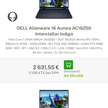
DELL Alienware 16 Aurora AC16250
Interstellar Indigo
Intel Core 7 240H (BNCH-24223b) / 16,0" WQXGA Matný IPS 120Hz
300nits G-SYNC / 32GB DDR5 / M.2 PCIe SSD 1000GB / nVidia RTX 5060
8GB / WiFi / BT / USB 3.2 / USB-C 3.2 / LAN / HDMI / bez DVD / Win11Pro
64-bit / modrý / 3r (3r) Carry-In
2 631,55 €
Dostupnosť:
2 139,47 € bez DPH
NA SKLADE