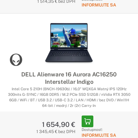
1 514,35 € bez DPH
INFORMUJTE SA
DELL Alienware 16 Aurora AC16250
Interstellar Indigo
Intel Core 5 210H (BNCH-19630b) / 16,0" WQXGA Matný IPS 120Hz
300nits G-SYNC / 16GB DDR5 / M.2 PCIe SSD 512GB / nVidia RTX 3050
6GB / WiFi / BT / USB 3.2 / USB-C 3.2 / LAN / HDMI / bez DVD / Win11H
64-bit / modrý / 2r (2r) Carry-In
1 654,90 €
Dostupnosť:
1 345,45 € bez DPH
INFORMUJTE SA