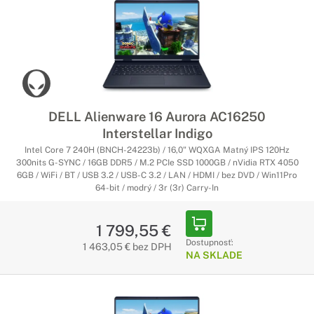
DELL Alienware 16 Aurora AC16250
Interstellar Indigo
Intel Core 7 240H (BNCH-24223b) / 16,0" WQXGA Matný IPS 120Hz
300nits G-SYNC / 16GB DDR5 / M.2 PCIe SSD 1000GB / nVidia RTX 4050
6GB / WiFi / BT / USB 3.2 / USB-C 3.2 / LAN / HDMI / bez DVD / Win11Pro
64-bit / modrý / 3r (3r) Carry-In
1 799,55 €
Dostupnosť:
1 463,05 € bez DPH
NA SKLADE