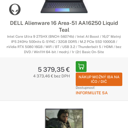
DELL Alienware 16 Area-51 AA16250 Liquid
Teal
Intel Core Ultra 9 275HX (BNCH-56074b) / Intel AI Boost / 16,0" Matný
IPS 240Hz 500nits G-SYNC / 32GB DDR5 / M.2 PCIe SSD 1000GB /
nVidia RTX 5080 16GB / WiFi / BT / USB 3.2 / Thunderbolt 5 / HDMI / bez
DVD / Win11H 64-bit / modrý / 1r (2r) Basic On-Site
5 379,35 €
4 373,46 € bez DPH
NÁKUP MOŽNÝ IBA NA
IČO / DIČ
Dostupnosť:
INFORMUJTE SA