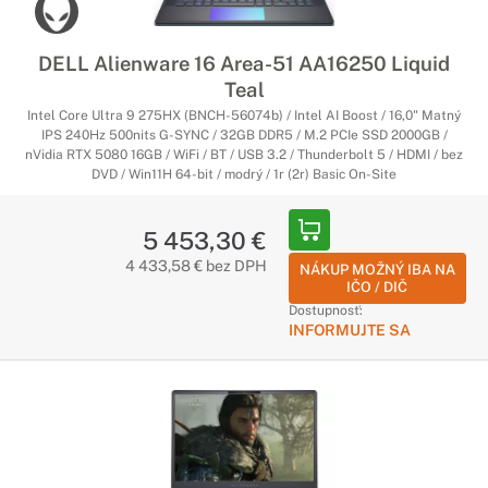
DELL Alienware 16 Area-51 AA16250 Liquid
Teal
Intel Core Ultra 9 275HX (BNCH-56074b) / Intel AI Boost / 16,0" Matný
IPS 240Hz 500nits G-SYNC / 32GB DDR5 / M.2 PCIe SSD 2000GB /
nVidia RTX 5080 16GB / WiFi / BT / USB 3.2 / Thunderbolt 5 / HDMI / bez
DVD / Win11H 64-bit / modrý / 1r (2r) Basic On-Site
5 453,30 €
4 433,58 € bez DPH
NÁKUP MOŽNÝ IBA NA
IČO / DIČ
Dostupnosť:
INFORMUJTE SA