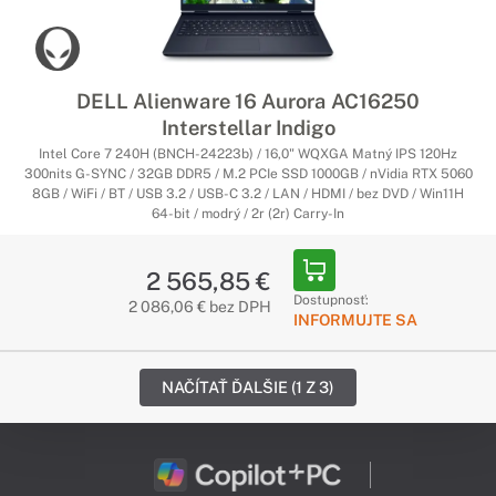
DELL Alienware 16 Aurora AC16250
Interstellar Indigo
Intel Core 7 240H (BNCH-24223b) / 16,0" WQXGA Matný IPS 120Hz
300nits G-SYNC / 32GB DDR5 / M.2 PCIe SSD 1000GB / nVidia RTX 5060
8GB / WiFi / BT / USB 3.2 / USB-C 3.2 / LAN / HDMI / bez DVD / Win11H
64-bit / modrý / 2r (2r) Carry-In
2 565,85 €
Dostupnosť:
2 086,06 € bez DPH
INFORMUJTE SA
NAČÍTAŤ ĎALŠIE (1 Z 3)