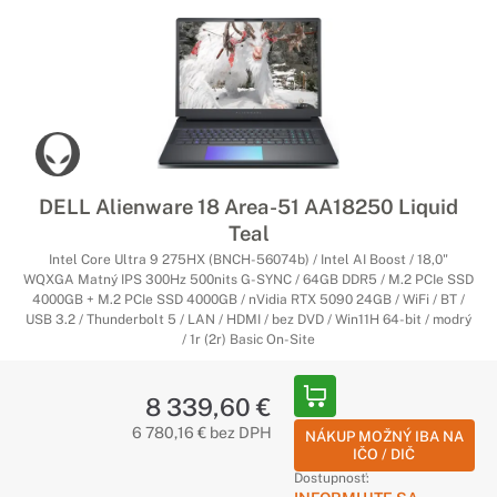
DELL Alienware 18 Area-51 AA18250 Liquid
Teal
Intel Core Ultra 9 275HX (BNCH-56074b) / Intel AI Boost / 18,0"
WQXGA Matný IPS 300Hz 500nits G-SYNC / 64GB DDR5 / M.2 PCIe SSD
4000GB + M.2 PCIe SSD 4000GB / nVidia RTX 5090 24GB / WiFi / BT /
USB 3.2 / Thunderbolt 5 / LAN / HDMI / bez DVD / Win11H 64-bit / modrý
/ 1r (2r) Basic On-Site
8 339,60 €
6 780,16 € bez DPH
NÁKUP MOŽNÝ IBA NA
IČO / DIČ
Dostupnosť: