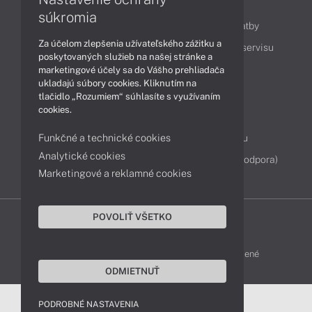
Obsah
súkromia
Ako nakupovať
Možnosti doručenia a platby
Za účelom zlepšenia užívateľského zážitku a
Podpora a servis
Servisné služby
Cenník servisu
poskytovaných služieb na našej stránke a
marketingové účely sa do Vášho prehliadača
ukladajú súbory cookies. Kliknutím na
Kontakty
tlačidlo „Rozumiem“ súhlasíte s využívaním
cookies.
043 4224 771
Obchodné oddelenie
Funkčné a technické cookies
Servisné oddelenie
Reklamácia tovaru
Analytické cookies
Diagnostiky online
TeamViewer (vzdialená podpora)
Marketingové a reklamné cookies
POVOLIŤ VŠETKO
DELL-SHOP © 2011 - 2026 Všetky práva vyhradené
ODMIETNUŤ
PODROBNÉ NASTAVENIA