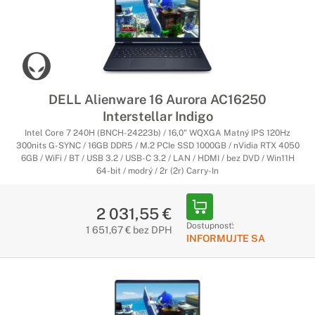
DELL Alienware 16 Aurora AC16250
Interstellar Indigo
Intel Core 7 240H (BNCH-24223b) / 16,0" WQXGA Matný IPS 120Hz
300nits G-SYNC / 16GB DDR5 / M.2 PCIe SSD 1000GB / nVidia RTX 4050
6GB / WiFi / BT / USB 3.2 / USB-C 3.2 / LAN / HDMI / bez DVD / Win11H
64-bit / modrý / 2r (2r) Carry-In
2 031,55 €
Dostupnosť:
1 651,67 € bez DPH
INFORMUJTE SA