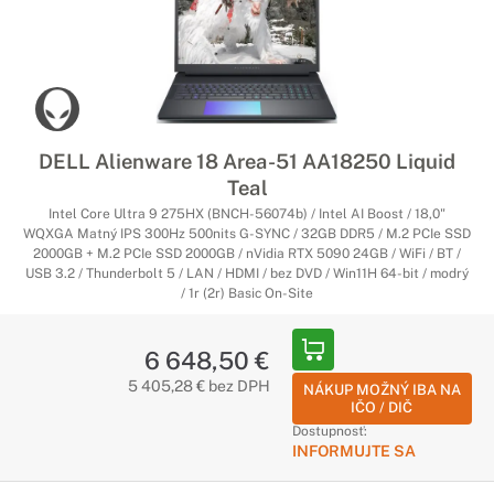
DELL Alienware 18 Area-51 AA18250 Liquid
Teal
Intel Core Ultra 9 275HX (BNCH-56074b) / Intel AI Boost / 18,0"
WQXGA Matný IPS 300Hz 500nits G-SYNC / 32GB DDR5 / M.2 PCIe SSD
2000GB + M.2 PCIe SSD 2000GB / nVidia RTX 5090 24GB / WiFi / BT /
USB 3.2 / Thunderbolt 5 / LAN / HDMI / bez DVD / Win11H 64-bit / modrý
/ 1r (2r) Basic On-Site
6 648,50 €
5 405,28 € bez DPH
NÁKUP MOŽNÝ IBA NA
IČO / DIČ
Dostupnosť:
INFORMUJTE SA