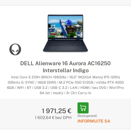
DELL Alienware 16 Aurora AC16250
Interstellar Indigo
Intel Core 5 210H (BNCH-19630b) / 16,0" WQXGA Matný IPS 120Hz
300nits G-SYNC / 16GB DDR5 / M.2 PCIe SSD 512GB / nVidia RTX 4050
6GB / WiFi / BT / USB 3.2 / USB-C 3.2 / LAN / HDMI / bez DVD / Win11Pro
64-bit / modrý / 3r (3r) Carry-In
1 971,25 €
Dostupnosť:
1 602,64 € bez DPH
INFORMUJTE SA