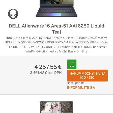
DELL Alienware 16 Area-51 AA16250 Liquid
Teal
Intel Core Ultra 9 275HX (BNCH-56074b) / Intel AI Boost / 16,0" Matný
IPS 240Hz 500nits G-SYNC / 16GB DDR5 / M.2 PCIe SSD 1000GB / nVidia
RTX 5070 12GB / WiFi / BT / USB 3.2 / Thunderbolt 5 / HDMI / bez DVD /
Win11H 64-bit / modrý / 1r (2r) Basic On-Site
4 257,55 €
3 461,42 € bez DPH
NÁKUP MOŽNÝ IBA NA
IČO / DIČ
Dostupnosť:
INFORMUJTE SA