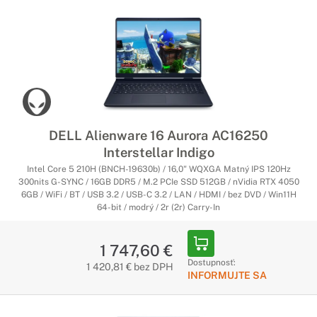
DELL Alienware 16 Aurora AC16250
Interstellar Indigo
Intel Core 5 210H (BNCH-19630b) / 16,0" WQXGA Matný IPS 120Hz
300nits G-SYNC / 16GB DDR5 / M.2 PCIe SSD 512GB / nVidia RTX 4050
6GB / WiFi / BT / USB 3.2 / USB-C 3.2 / LAN / HDMI / bez DVD / Win11H
64-bit / modrý / 2r (2r) Carry-In
1 747,60 €
Dostupnosť:
1 420,81 € bez DPH
INFORMUJTE SA