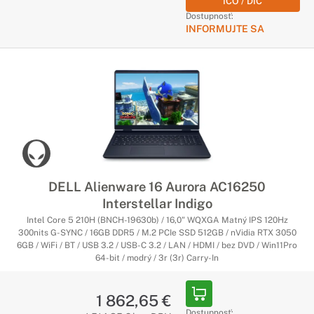
IČO / DIČ
Dostupnosť:
INFORMUJTE SA
DELL Alienware 16 Aurora AC16250
Interstellar Indigo
Intel Core 5 210H (BNCH-19630b) / 16,0" WQXGA Matný IPS 120Hz
300nits G-SYNC / 16GB DDR5 / M.2 PCIe SSD 512GB / nVidia RTX 3050
6GB / WiFi / BT / USB 3.2 / USB-C 3.2 / LAN / HDMI / bez DVD / Win11Pro
64-bit / modrý / 3r (3r) Carry-In
1 862,65 €
Dostupnosť: