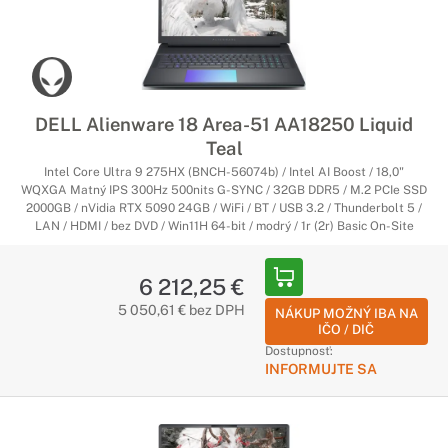
DELL Alienware 18 Area-51 AA18250 Liquid
Teal
Intel Core Ultra 9 275HX (BNCH-56074b) / Intel AI Boost / 18,0"
WQXGA Matný IPS 300Hz 500nits G-SYNC / 32GB DDR5 / M.2 PCIe SSD
2000GB / nVidia RTX 5090 24GB / WiFi / BT / USB 3.2 / Thunderbolt 5 /
LAN / HDMI / bez DVD / Win11H 64-bit / modrý / 1r (2r) Basic On-Site
6 212,25 €
5 050,61 € bez DPH
NÁKUP MOŽNÝ IBA NA
IČO / DIČ
Dostupnosť:
INFORMUJTE SA