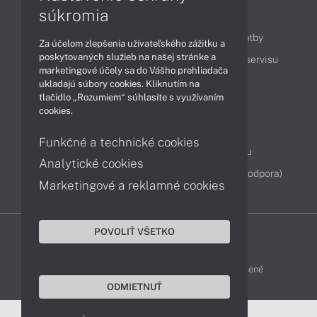
súkromia
Obsah
Ako nakupovať
Možnosti doručenia a platby
Za účelom zlepšenia užívateľského zážitku a
poskytovaných služieb na našej stránke a
Podpora a servis
Servisné služby
Cenník servisu
marketingové účely sa do Vášho prehliadača
ukladajú súbory cookies. Kliknutím na
tlačidlo „Rozumiem“ súhlasíte s využívaním
Kontakty
cookies.
043 4224 771
Obchodné oddelenie
Funkčné a technické cookies
Servisné oddelenie
Reklamácia tovaru
Analytické cookies
Diagnostiky online
TeamViewer (vzdialená podpora)
Marketingové a reklamné cookies
POVOLIŤ VŠETKO
DELL-SHOP © 2011 - 2026 Všetky práva vyhradené
ODMIETNUŤ