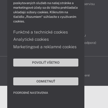
poskytovaných služieb na našej stránke a
Podpora a servis
Servisné služby
Cenník servisu
marketingové účely sa do Vášho prehliadača
ukladajú súbory cookies. Kliknutím na
tlačidlo „Rozumiem“ súhlasíte s využívaním
Kontakty
cookies.
043 4224 771
Obchodné oddelenie
Funkčné a technické cookies
Servisné oddelenie
Reklamácia tovaru
Analytické cookies
Diagnostiky online
TeamViewer (vzdialená podpora)
Marketingové a reklamné cookies
POVOLIŤ VŠETKO
DELL-SHOP © 2011 - 2026 Všetky práva vyhradené
ODMIETNUŤ
PODROBNÉ NASTAVENIA