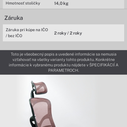
Hmotnosť stoličky
14,0 kg
Záruka
Záruka pri kúpe na IČO
2 roky / 2 roky
/ bez IČO
Toto je všeobecný popis a uvedené informácie sa nemusia
vzťahovať na všetky varianty tohto produktu. Konkrétne
informácie k vybranému produktu nájdete v ŠPECIFIKÁCIÍ A
PARAMETROCH.