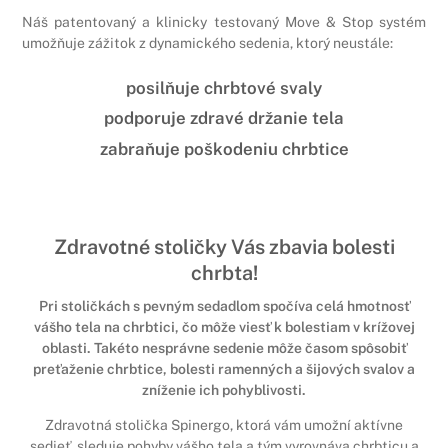
Náš patentovaný a klinicky testovaný Move & Stop systém
umožňuje zážitok z dynamického sedenia, ktorý neustále:
posilňuje chrbtové svaly
podporuje zdravé držanie tela
zabraňuje poškodeniu chrbtice
Zdravotné stoličky Vás zbavia bolesti
chrbta!
Pri stoličkách s pevným sedadlom spočíva celá hmotnosť
vášho tela na chrbtici, čo môže viesť k bolestiam v krížovej
oblasti. Takéto nesprávne sedenie môže časom spôsobiť
preťaženie chrbtice, bolesti ramenných a šijových svalov a
zníženie ich pohyblivosti.
Zdravotná stolička Spinergo, ktorá vám umožní aktívne
sedieť, sleduje pohyby vášho tela a tým vyrovnáva chrbticu a