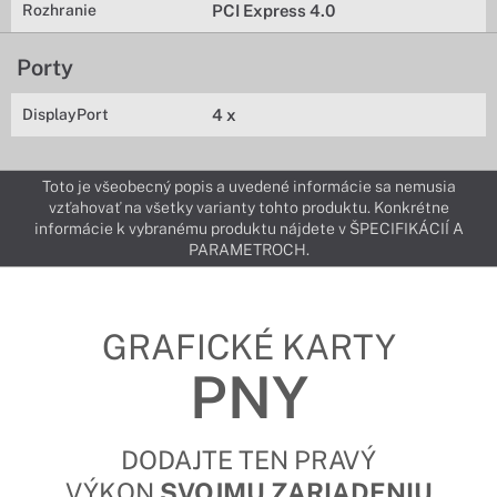
Rozhranie
PCI Express 4.0
Porty
DisplayPort
4 x
Toto je všeobecný popis a uvedené informácie sa nemusia
vzťahovať na všetky varianty tohto produktu. Konkrétne
informácie k vybranému produktu nájdete v ŠPECIFIKÁCIÍ A
PARAMETROCH.
GRAFICKÉ KARTY
PNY
DODAJTE TEN PRAVÝ
VÝKON
SVOJMU ZARIADENIU