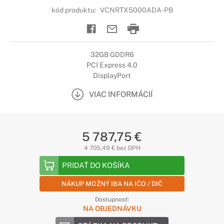
kód produktu:
VCNRTX5000ADA-PB
32GB GDDR6
PCI Express 4.0
DisplayPort
VIAC INFORMÁCIÍ
5 787,75 €
4 705,49 € bez DPH
PRIDAŤ DO KOŠÍKA
NÁKUP MOŽNÝ IBA NA IČO / DIČ
Dostupnosť:
NA OBJEDNÁVKU