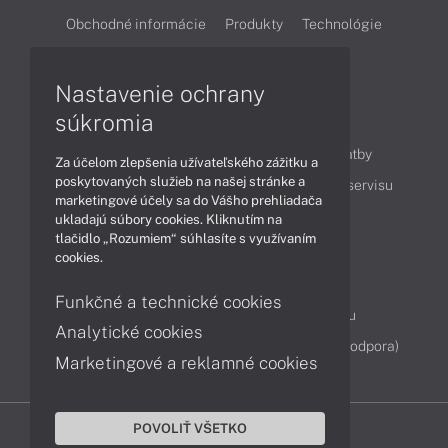
Obchodné informácie
Produkty
Technológie
Videá
Nastavenie ochrany
súkromia
Obsah
Ako nakupovať
Možnosti doručenia a platby
Za účelom zlepšenia užívateľského zážitku a
poskytovaných služieb na našej stránke a
Podpora a servis
Servisné služby
Cenník servisu
marketingové účely sa do Vášho prehliadača
ukladajú súbory cookies. Kliknutím na
tlačidlo „Rozumiem“ súhlasíte s využívaním
Kontakty
cookies.
043 4224 771
Obchodné oddelenie
Funkčné a technické cookies
Servisné oddelenie
Reklamácia tovaru
Analytické cookies
Diagnostiky online
TeamViewer (vzdialená podpora)
Marketingové a reklamné cookies
POVOLIŤ VŠETKO