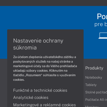
Po
pre 
Nastavenie ochrany
súkromia
Za účelom zlepšenia užívateľského zážitku a
poskytovaných služieb na našej stránke a
marketingové účely sa do Vášho prehliadača
Informácie
Produkty
ukladajú súbory cookies. Kliknutím na
tlačidlo „Rozumiem“ súhlasíte s využívaním
Obchodné podmienky
Notebooky
cookies.
Reklamačné podmienky
Tablety
Funkčné a technické cookies
Ochrana osobných údajov
Stolné počíta
Analytické cookies
Vrátenie tovaru
Počítače All-
Marketingové a reklamné cookies