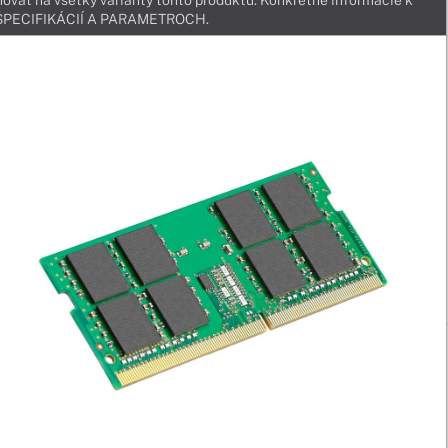
ovať na všetky varianty tohto produktu. Konkrétne informácie k
v ŠPECIFIKÁCIÍ A PARAMETROCH.