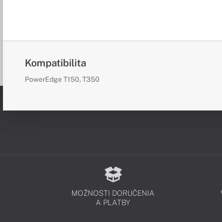
Kompatibilita
PowerEdge T150, T350
MOŽNOSTI DORUČENIA
A PLATBY