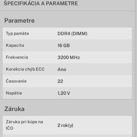
ŠPECIFIKÁCIA A PARAMETRE
Parametre
Typ pamäte
DDR4 (DIMM)
Kapacita
16 GB
Frekvencia
3200 MHz
Korekcia chýb ECC
Ano
Časovanie
22
Napätie
1,20 V
Záruka
Záruka pri kúpe na
2 rok(y)
IČO