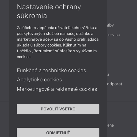
Nastavenie ochrany
súkromia
Obsah
Ako nakupovať
Možnosti doručenia a platby
Za účelom zlepšenia užívateľského zážitku a
poskytovaných služieb na našej stránke a
Podpora a servis
Servisné služby
Cenník servisu
marketingové účely sa do Vášho prehliadača
ukladajú súbory cookies. Kliknutím na
tlačidlo „Rozumiem“ súhlasíte s využívaním
Kontakty
cookies.
043 4224 771
Obchodné oddelenie
Funkčné a technické cookies
Servisné oddelenie
Reklamácia tovaru
Analytické cookies
Diagnostiky online
TeamViewer (vzdialená podpora)
Marketingové a reklamné cookies
POVOLIŤ VŠETKO
DELL-SHOP © 2011 - 2026 Všetky práva vyhradené
ODMIETNUŤ