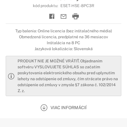
kód produktu:
ESET-HSE-8PC3R
Typ balenia: Online licencia (bez inštalačného média)
Obmedzená licencia, predplatné na 36 mesiacov
Inštalácia na 8 PC
Jazyková lokalizácia: Slovenská
PRODUKT NIE JE MOŽNÉ VRÁTIŤ. Objednaním
softvéru VYSLOVUJETE SÚHLAS so začatím
poskytovania elektronického obsahu pred uplynutím
lehoty na odstúpenie od zmluvy, čím strácate právo na
odstúpenie od zmluvy v zmysle §7 zákona č. 102/2014
Z. z.
VIAC INFORMÁCIÍ