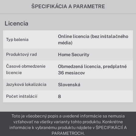
ŠPECIFIKÁCIA A PARAMETRE
Licencia
Online licencia (bez inštalačného
Typ balenia
média)
Produktový rad
Home Security
Časové obmedzenie
Obmedzená licencia, predplatné
licencie
36 mesiacov
Jazyková lokalizácia
Slovenská
Počet inštalácií
8
Toto je všeobecný popis a uvedené informácie sa nemusia
vzťahovať na všetky varianty tohto produktu. Konkrétne
informácie k vybranému produktu nájdete v ŠPECIFIKÁCIÍ A
PARAMETROCH.