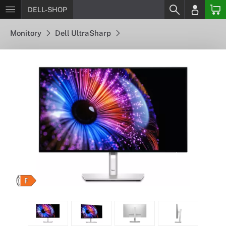
DELL-SHOP
Monitory
Dell UltraSharp