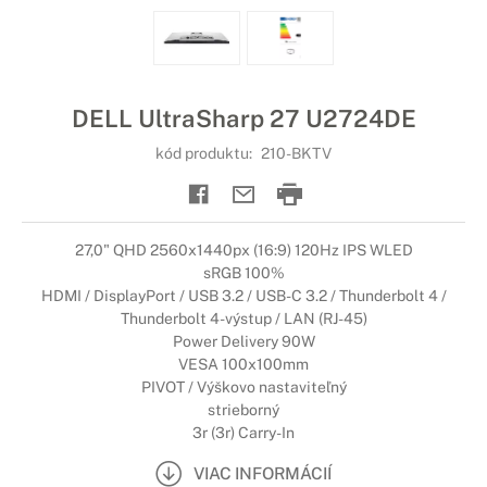
DELL UltraSharp 27 U2724DE
kód produktu:
210-BKTV
27,0" QHD 2560x1440px (16:9) 120Hz IPS WLED
sRGB 100%
HDMI / DisplayPort / USB 3.2 / USB-C 3.2 / Thunderbolt 4 /
Thunderbolt 4-výstup / LAN (RJ-45)
Power Delivery 90W
VESA 100x100mm
PIVOT / Výškovo nastaviteľný
strieborný
3r (3r) Carry-In
VIAC INFORMÁCIÍ