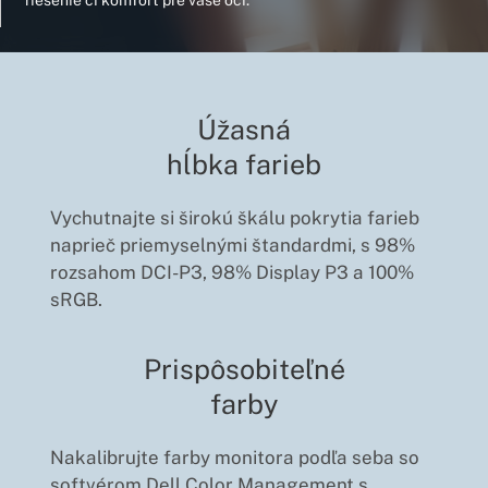
riešenie či komfort pre vaše oči.
Úžasná
hĺbka farieb
Vychutnajte si širokú škálu pokrytia farieb
naprieč priemyselnými štandardmi, s 98%
rozsahom DCI-P3, 98% Display P3 a 100%
sRGB.
Prispôsobiteľné
farby
Nakalibrujte farby monitora podľa seba so
softvérom Dell Color Management s