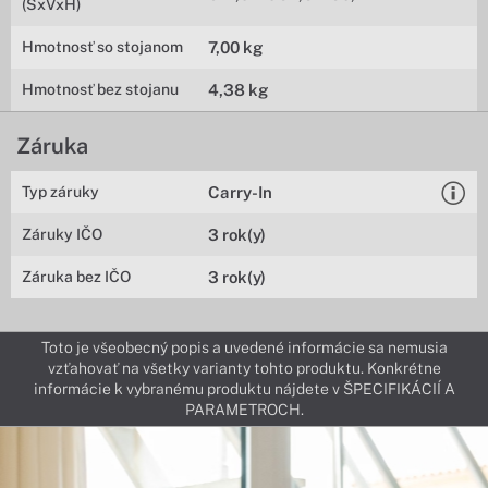
(ŠxVxH)
Hmotnosť so stojanom
7,00 kg
Hmotnosť bez stojanu
4,38 kg
Záruka
Typ záruky
Carry-In
Záruky IČO
3 rok(y)
Záruka bez IČO
3 rok(y)
Toto je všeobecný popis a uvedené informácie sa nemusia
vzťahovať na všetky varianty tohto produktu. Konkrétne
informácie k vybranému produktu nájdete v ŠPECIFIKÁCIÍ A
PARAMETROCH.