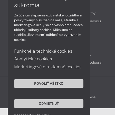
súkromia
Obsah
Ako nakupovať
Možnosti doručenia a platby
Za účelom zlepšenia užívateľského zážitku a
poskytovaných služieb na našej stránke a
Podpora a servis
Servisné služby
Cenník servisu
marketingové účely sa do Vášho prehliadača
ukladajú súbory cookies. Kliknutím na
tlačidlo „Rozumiem“ súhlasíte s využívaním
Kontakty
cookies.
043 4224 771
Obchodné oddelenie
Funkčné a technické cookies
Servisné oddelenie
Reklamácia tovaru
Analytické cookies
Diagnostiky online
TeamViewer (vzdialená podpora)
Marketingové a reklamné cookies
POVOLIŤ VŠETKO
DELL-SHOP © 2011 - 2026 Všetky práva vyhradené
ODMIETNUŤ