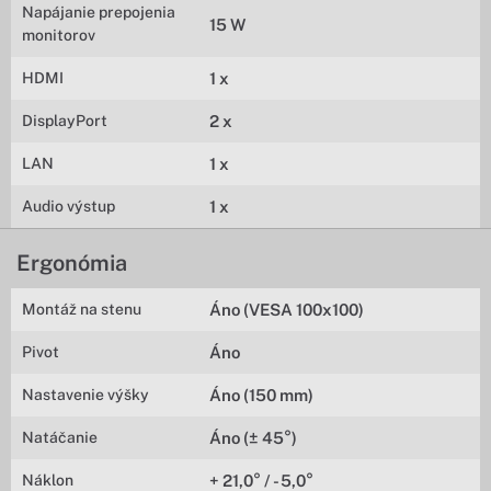
Napájanie prepojenia
15 W
monitorov
HDMI
1 x
DisplayPort
2 x
LAN
1 x
Audio výstup
1 x
Ergonómia
Montáž na stenu
Áno (VESA 100x100)
Pivot
Áno
Nastavenie výšky
Áno (150 mm)
Natáčanie
Áno (± 45°)
Náklon
+ 21,0° / - 5,0°