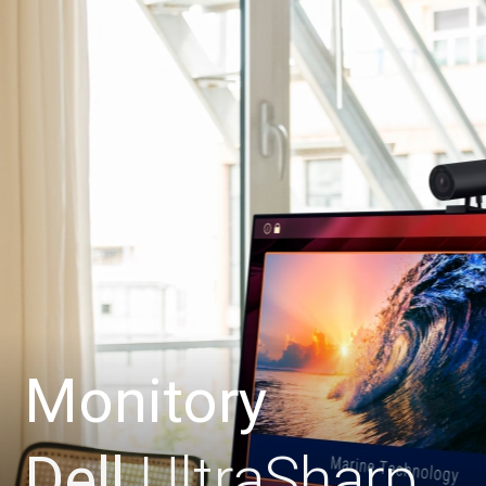
Monitory
Dell
UltraSharp