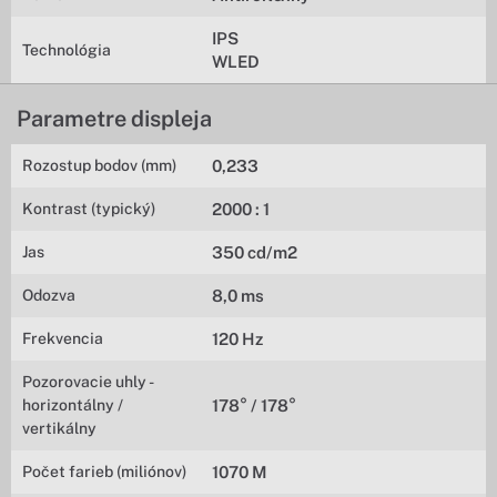
IPS
Technológia
WLED
Parametre displeja
Rozostup bodov (mm)
0,233
Kontrast (typický)
2000 : 1
Jas
350 cd/m2
Odozva
8,0 ms
Frekvencia
120 Hz
Pozorovacie uhly -
horizontálny /
178° / 178°
vertikálny
Počet farieb (miliónov)
1070 M