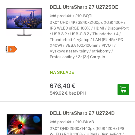
DELL UltraSharp 27 U2725QE
kód produktu:
210-BQTL
27,0" UHD (4K) 3840x2160px (16:9) 120Hz
IPS WLED sRGB 100% / HDMI / DisplayPort
/ USB 3.2 / USB-C 3.2 / Thunderbolt 4 /
Thunderbolt 4-výstup / LAN (RJ-45) / PD
(140W) / VESA 100x100mm / PIVOT /
Výškovo nastaviteľný / strieborný /
Profesionálny / 3r (3r) Carry-In
NA SKLADE
676,40 €
549,92 € bez DPH
DELL UltraSharp 27 U2724D
kód produktu:
210-BKVB
27,0" QHD 2560x1440px (16:9) 120Hz IPS
WLED sRGB 100% / HDMI / DisplayPort /