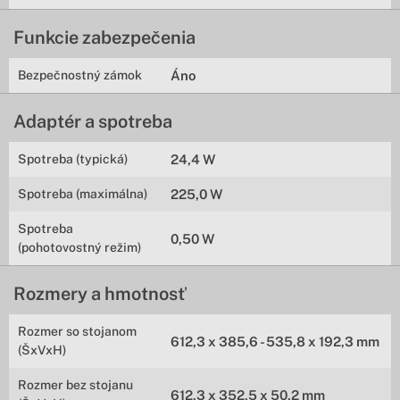
Funkcie zabezpečenia
Bezpečnostný zámok
Áno
Adaptér a spotreba
Spotreba (typická)
24,4 W
Spotreba (maximálna)
225,0 W
Spotreba
0,50 W
(pohotovostný režim)
Rozmery a hmotnosť
Rozmer so stojanom
612,3 x 385,6 - 535,8 x 192,3 mm
(ŠxVxH)
Rozmer bez stojanu
612,3 x 352,5 x 50,2 mm