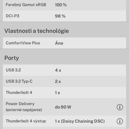
Farebný Gamut sRGB
100 %
DCI-P3
98 %
Vlastnosti a technológie
ComfortView Plus
Áno
Porty
USB 3.2
4 x
USB 3.2 Typ-C
2 x
Thunderbolt 4
1 x
Power Delivery
do 90 W
(externé napájanie)
Thunderbolt 4 výstup
1 x (Daisy Chaining DSC)