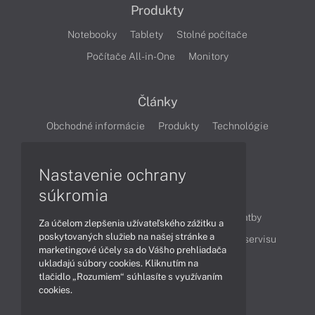
Produkty
Notebooky
Tablety
Stolné počítače
Počítače All-in-One
Monitory
Články
Obchodné informácie
Produkty
Technológie
Videá
Nastavenie ochrany
súkromia
Obsah
Ako nakupovať
Možnosti doručenia a platby
Za účelom zlepšenia užívateľského zážitku a
poskytovaných služieb na našej stránke a
Podpora a servis
Servisné služby
Cenník servisu
marketingové účely sa do Vášho prehliadača
ukladajú súbory cookies. Kliknutím na
tlačidlo „Rozumiem“ súhlasíte s využívaním
Kontakty
cookies.
043 4224 771
Obchodné oddelenie