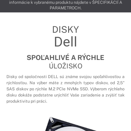
informácie k vybranému produktu nájdete v ŠPECIFIKÁCIÍ A
PARAMETROCH.
DISKY
Dell
SPOĽAHLIVÉ A RÝCHLE
ÚLOŽISKO
Disky od spoločnosti DELL sú známe svojou spoľahlivosťou a
rýchlosťou. Na výber máte z mnohých typov diskov, od 2,5"
SAS diskov po rýchle M.2 PCIe NVMe SSD. Výberom rýchleho
disku dokáže podstatne urýchliť Vaše zariadenie a zvýšiť tak
produktivitu pri práci.