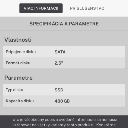
VIAC INFORMÁCIÍ
PRÍSLUŠENSTVO
ŠPECIFIKÁCIA A PARAMETRE
Vlastnosti
Pripojenie disku
SATA
Formát disku
2,5"
Parametre
Typ disku
SSD
Kapacita disku
480 GB
Toto je všeobecný popis a uvedené informácie sa nemusia
vzťahovať na všetky varianty tohto produktu. Konkrétne