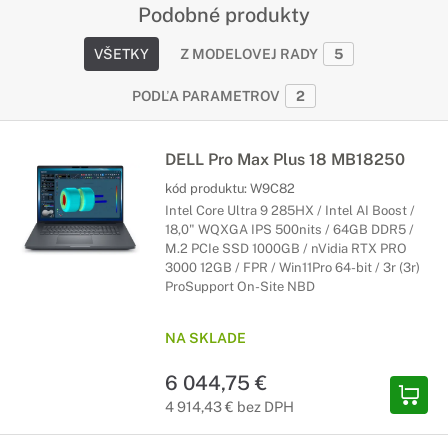
Podobné produkty
VŠETKY
Z MODELOVEJ RADY
5
PODĽA PARAMETROV
2
DELL Pro Max Plus 18 MB18250
kód produktu:
W9C82
Intel Core Ultra 9 285HX / Intel AI Boost /
18,0" WQXGA IPS 500nits / 64GB DDR5 /
M.2 PCIe SSD 1000GB / nVidia RTX PRO
3000 12GB / FPR / Win11Pro 64-bit / 3r (3r)
ProSupport On-Site NBD
NA SKLADE
6 044,75 €
4 914,43 € bez DPH