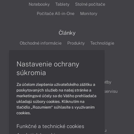
Notebooky
Tablety
Stolné počítače
Počítače All-in-One
Monitory
Články
Obchodné informácie
Produkty
Technológie
Videá
Nastavenie ochrany
súkromia
Obsah
Ako nakupovať
Možnosti doručenia a platby
Za účelom zlepšenia užívateľského zážitku a
poskytovaných služieb na našej stránke a
Podpora a servis
Servisné služby
Cenník servisu
marketingové účely sa do Vášho prehliadača
ukladajú súbory cookies. Kliknutím na
tlačidlo „Rozumiem“ súhlasíte s využívaním
Kontakty
cookies.
043 4224 771
Obchodné oddelenie
Funkčné a technické cookies
Servisné oddelenie
Reklamácia tovaru