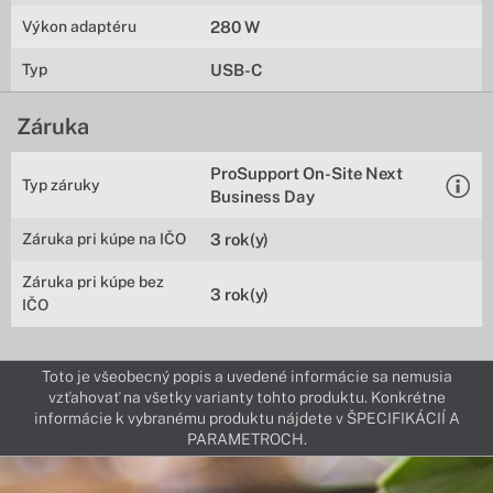
Výkon adaptéru
280 W
Typ
USB-C
Záruka
ProSupport On-Site Next
Typ záruky
Business Day
Záruka pri kúpe na IČO
3 rok(y)
Záruka pri kúpe bez
3 rok(y)
IČO
Toto je všeobecný popis a uvedené informácie sa nemusia
vzťahovať na všetky varianty tohto produktu. Konkrétne
informácie k vybranému produktu nájdete v ŠPECIFIKÁCIÍ A
PARAMETROCH.