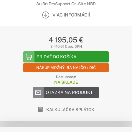
3r (3r) ProSupport On-Site NBD
VIAC INFORMÁCIÍ
4 195,05 €
3 410,61 € bez DPH
PRIDAŤ DO KOŠÍKA
NÁKUP MOŽNÝ IBA NA IČO / DIČ
Dostupnosť:
NA SKLADE
OTÁZKA NA PRODUKT
KALKULAČKA SPLÁTOK