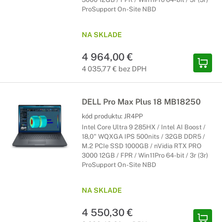
ProSupport On-Site NBD
NA SKLADE
4 964,00 €
4 035,77 € bez DPH
DELL Pro Max Plus 18 MB18250
kód produktu:
JR4PP
Intel Core Ultra 9 285HX / Intel AI Boost /
18,0" WQXGA IPS 500nits / 32GB DDR5 /
M.2 PCIe SSD 1000GB / nVidia RTX PRO
3000 12GB / FPR / Win11Pro 64-bit / 3r (3r)
ProSupport On-Site NBD
NA SKLADE
4 550,30 €