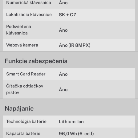
Numerická klávesnica
Áno
Lokalizácia klávesnice
SK + CZ
Podsvietená
Áno
klávesnica
Webová kamera
Áno (IR 8MPX)
Funkcie zabezpečenia
Smart Card Reader
Áno
Čítačka odtlačkov
Áno
prstov
Napájanie
Technológia batérie
Lithium-Ion
Kapacita batérie
96,0 Wh (6-cell)