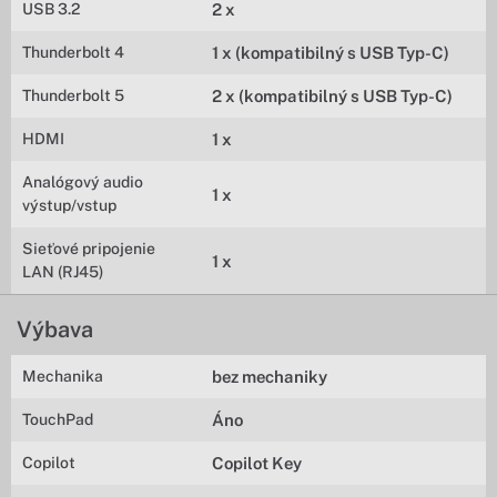
USB 3.2
2 x
Thunderbolt 4
1 x (kompatibilný s USB Typ-C)
Thunderbolt 5
2 x (kompatibilný s USB Typ-C)
HDMI
1 x
Analógový audio
1 x
výstup/vstup
Sieťové pripojenie
1 x
LAN (RJ45)
Výbava
Mechanika
bez mechaniky
TouchPad
Áno
Copilot
Copilot Key