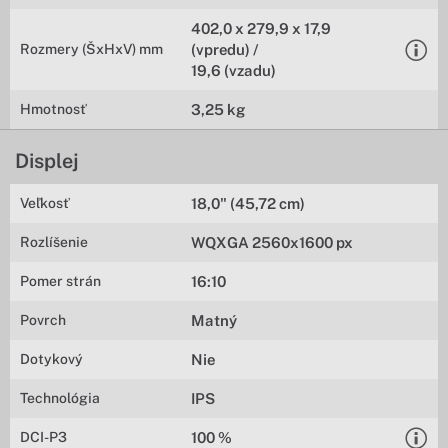
402,0 x 279,9 x 17,9
Rozmery (ŠxHxV) mm
(vpredu) /
19,6 (vzadu)
Hmotnosť
3,25 kg
Displej
Veľkosť
18,0" (45,72 cm)
Rozlíšenie
WQXGA 2560x1600 px
Pomer strán
16:10
Povrch
Matný
Dotykový
Nie
Technológia
IPS
DCI-P3
100 %