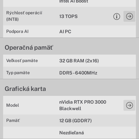
Intel AI Boost
Rýchlosť operácií
13 TOPS
(INT8)
Podpora AI
AI PC
Operačná pamäť
Veľkosť pamäte
32 GB RAM (2x16)
Typ pamäte
DDR5 - 6400MHz
Grafická karta
nVidia RTX PRO 3000
Model
Blackwell
Pamäť
12 GB (GDDR7)
Nezdieľaná