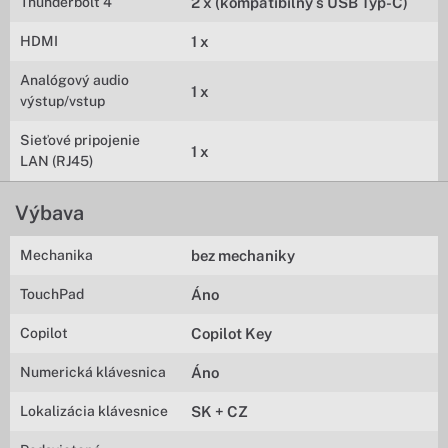
Thunderbolt 4
2 x (kompatibilný s USB Typ-C)
HDMI
1 x
Analógový audio
1 x
výstup/vstup
Sieťové pripojenie
1 x
LAN (RJ45)
Výbava
Mechanika
bez mechaniky
TouchPad
Áno
Copilot
Copilot Key
Numerická klávesnica
Áno
Lokalizácia klávesnice
SK + CZ