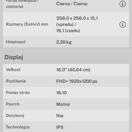
Farba vonkajšia /
Čierna / Čierna
vnútorná
358,0 x 256,0 x 15,1
Rozmery (ŠxHxV) mm
(vpredu) /
19,1 (vzadu)
Hmotnosť
2,20 kg
Displej
Veľkosť
16,0" (40,64 cm)
Rozlíšenie
FHD+ 1920x1200 px
Pomer strán
16:10
Povrch
Matný
Dotykový
Nie
Technológia
IPS