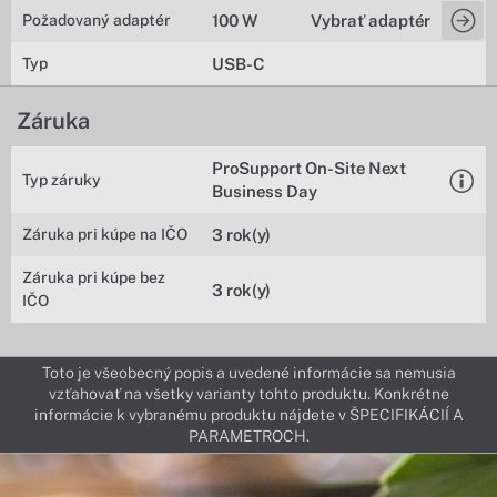
Požadovaný adaptér
100 W
Vybrať adaptér
Typ
USB-C
Záruka
ProSupport On-Site Next
Typ záruky
Business Day
Záruka pri kúpe na IČO
3 rok(y)
Záruka pri kúpe bez
3 rok(y)
IČO
Toto je všeobecný popis a uvedené informácie sa nemusia
vzťahovať na všetky varianty tohto produktu. Konkrétne
informácie k vybranému produktu nájdete v ŠPECIFIKÁCIÍ A
PARAMETROCH.