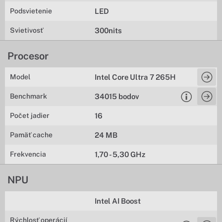
Podsvietenie
LED
Svietivosť
300nits
Procesor
Model
Intel Core Ultra 7 265H
Benchmark
34015 bodov
Počet jadier
16
Pamäť cache
24 MB
Frekvencia
1,70 - 5,30 GHz
NPU
Intel AI Boost
Rýchlosť operácií