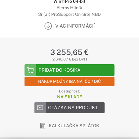
Win11Pro 64-bit
čierny Hliník
3r (3r) ProSupport On-Site NBD
VIAC INFORMÁCIÍ
3 255,65 €
2 646,87 € bez DPH
PRIDAŤ DO KOŠÍKA
NÁKUP MOŽNÝ IBA NA IČO / DIČ
Dostupnosť:
NA SKLADE
OTÁZKA NA PRODUKT
KALKULAČKA SPLÁTOK