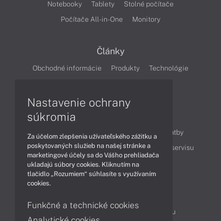
Notebooky
Tablety
Stolné počítače
Počítače All-in-One
Monitory
Články
Obchodné informácie
Produkty
Technológie
Videá
Nastavenie ochrany
súkromia
Obsah
Ako nakupovať
Možnosti doručenia a platby
Za účelom zlepšenia užívateľského zážitku a
poskytovaných služieb na našej stránke a
Podpora a servis
Servisné služby
Cenník servisu
marketingové účely sa do Vášho prehliadača
ukladajú súbory cookies. Kliknutím na
tlačidlo „Rozumiem“ súhlasíte s využívaním
Kontakty
cookies.
043 4224 771
Obchodné oddelenie
Funkčné a technické cookies
Servisné oddelenie
Reklamácia tovaru
Analytické cookies