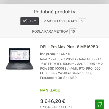
Podobné produkty
VŠETKY
Z MODELOVEJ RADY
9
PODĽA PARAMETROV
10
DELL Pro Max Plus 16 MB16250
kód produktu:
XNK1J
Intel Core Ultra 7 265HX / Intel AI Boost /
16,0" FHD+ IPS 500nits / 32GB DDR5 / M.2
PCIe SSD 1000GB / nVidia RTX PRO 1000
8GB / FPR / Win11Pro 64-bit / 3r (3r)
ProSupport On-Site NBD
NA SKLADE
3 646,20 €
2 964,39 € bez DPH