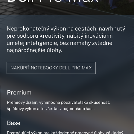
Neprekonateľný výkon na cestách, navrhnutý
pre podporu kreativity, nabitý inováciami
umelej inteligencie, bez námahy zvládne
najnáročnejšie úlohy.
NAKÚPIŤ NOTEBOOKY DELL PRO MAX
Premium
Prémiový dizajn, výnimočná používateľská skúsenosť,
špičkový výkon a to všetko v najmenšom šasi.
Base
Postačujúci výkon pre každodenné pracovné úlohy, základný