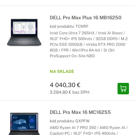
DELL Pro Max Plus 16 MB16250
kód produktu:
TCNRF
Intel Core Ultra 7 265HX / Intel AI Boost /
16,0" FHD+ IPS 500nits / 32GB DDR5 / M.2
PCIe SSD 1000GB / nVidia RTX PRO 2000
8GB / FPR / Win11Pro 64-bit / 3r (3r)
ProSupport On-Site NBD
NA SKLADE
4 040,30 €
3 284,80 € bez DPH
DELL Pro Max 16 MC16255
kód produktu:
GXPFW
AMD Ryzen AI 7 PRO 350 / AMD Ryzen AI /
Copilot+PC / 16,0" FHD+ IPS 400nits /