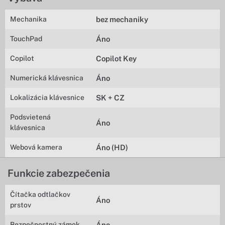
Mechanika
bez mechaniky
TouchPad
Áno
Copilot
Copilot Key
Numerická klávesnica
Áno
Lokalizácia klávesnice
SK + CZ
Podsvietená
Áno
klávesnica
Webová kamera
Áno (HD)
Funkcie zabezpečenia
Čítačka odtlačkov
Áno
prstov
Bezpečnostný zámok
Áno