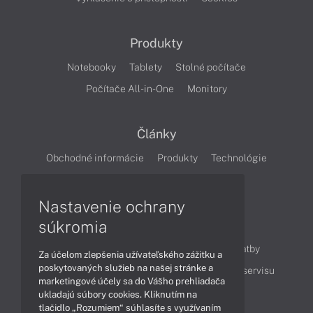
Produkty
Notebooky
Tablety
Stolné počítače
Počítače All-in-One
Monitory
Články
Obchodné informácie
Produkty
Technológie
Videá
Nastavenie ochrany
súkromia
Obsah
Ako nakupovať
Možnosti doručenia a platby
Za účelom zlepšenia užívateľského zážitku a
poskytovaných služieb na našej stránke a
Podpora a servis
Servisné služby
Cenník servisu
marketingové účely sa do Vášho prehliadača
ukladajú súbory cookies. Kliknutím na
tlačidlo „Rozumiem“ súhlasíte s využívaním