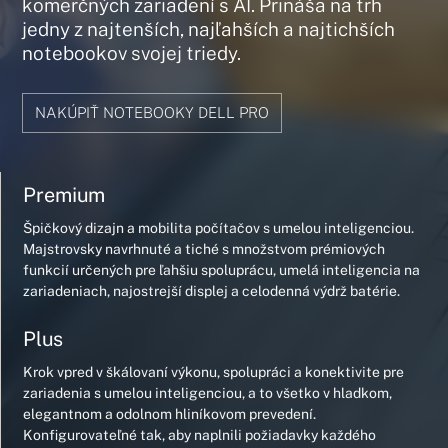
komerčných zariadení s AI. Prináša na trh
jedny z najtenších, najľahších a najtichších
notebookov svojej triedy.
NAKÚPIŤ NOTEBOOKY DELL PRO
Premium
Špičkový dizajn a mobilita počítačov s umelou inteligenciou.
Majstrovsky navrhnuté a tiché s množstvom prémiových
funkcií určených pre ľahšiu spoluprácu, umelá inteligencia na
zariadeniach, najostrejší displej a celodenná výdrž batérie.
Plus
Krok vpred v škálovaní výkonu, spolupráci a konektivite pre
zariadenia s umelou inteligenciou, a to všetko v hladkom,
elegantnom a odolnom hliníkovom prevedení.
Konfigurovateľné tak, aby naplnili požiadavky každého