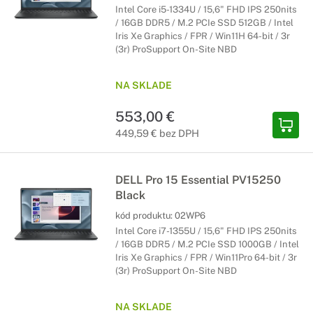
Intel Core i5-1334U / 15,6" FHD IPS 250nits
/ 16GB DDR5 / M.2 PCIe SSD 512GB / Intel
Iris Xe Graphics / FPR / Win11H 64-bit / 3r
(3r) ProSupport On-Site NBD
NA SKLADE
553,00 €
449,59 € bez DPH
DELL Pro 15 Essential PV15250
Black
kód produktu:
02WP6
Intel Core i7-1355U / 15,6" FHD IPS 250nits
/ 16GB DDR5 / M.2 PCIe SSD 1000GB / Intel
Iris Xe Graphics / FPR / Win11Pro 64-bit / 3r
(3r) ProSupport On-Site NBD
NA SKLADE