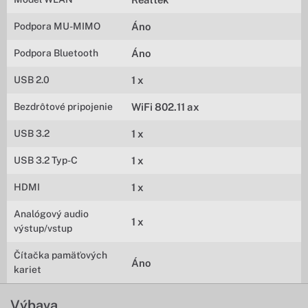
Podpora MU-MIMO
Áno
Podpora Bluetooth
Áno
USB 2.0
1 x
Bezdrôtové pripojenie
WiFi 802.11 ax
USB 3.2
1 x
USB 3.2 Typ-C
1 x
HDMI
1 x
Analógový audio
1 x
výstup/vstup
Čítačka pamäťových
Áno
kariet
Výbava