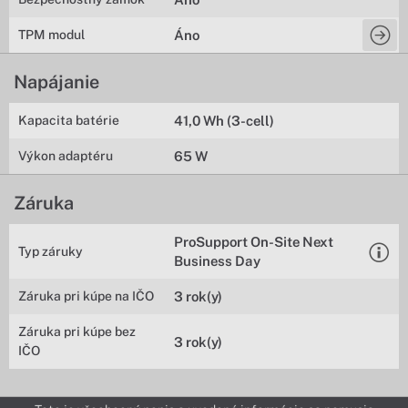
TPM modul
Áno
Napájanie
Kapacita batérie
41,0 Wh (3-cell)
Výkon adaptéru
65 W
Záruka
ProSupport On-Site Next
Typ záruky
Business Day
Záruka pri kúpe na IČO
3 rok(y)
Záruka pri kúpe bez
3 rok(y)
IČO