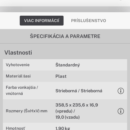
VIAC INFORMÁCIÍ
PRÍSLUŠENSTVO
ŠPECIFIKÁCIA A PARAMETRE
Vlastnosti
Vyhotovenie
Štandardný
Materiál šasi
Plast
Farba vonkajšia /
Strieborná / Strieborná
vnútorná
358,5 x 235,6 x 16,9
Rozmery (ŠxHxV) mm
(vpredu) /
19,0 (vzadu)
Hmotnosť
1,90 kg