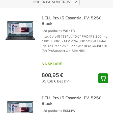
PODĽA PARAMETROV
2
DELL Pro 15 Essential PV15250
Black
kód produktu:
WKXT8
Intel Core i5-1334U / 15,6" FHD IPS 250nits
/ 16GB DDR5 / M.2 PCIe SSD 512GB / Intel
Iris Xe Graphics / FPR / Win11Pro 64-bit / 3r
(3r) ProSupport On-Site NBD
NA SKLADE
808,95 €
657,68 € bez DPH
DELL Pro 15 Essential PV15250
Black
kód produktu:
50M4W