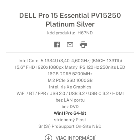
DELL Pro 15 Essential PV15250
Platinum Silver
kód produktu:
H67ND
Intel Core i5-1334U (3,40-4,60GHz) (BNCH-13311b)
15,6" FHD 1920x1080px Matný IPS 120Hz 250nits LED
16GB DDR5 5200MHz
M.2 PCIe SSD 1000GB
Intel Iris Xe Graphics
WiFi / BT / FPR / USB 2.0 / USB 3.2 / USB-C 3.2 / HDMI
bez LAN portu
bez DVD
Win11Pro 64-bit
strieborný Plast
3r (3r) ProSupport On-Site NBD
VIAC INFORMÁCIÍ