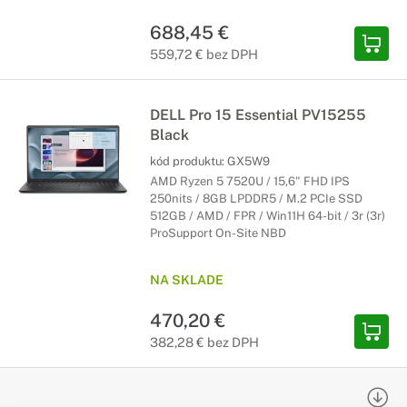
688,45 €
559,72 € bez DPH
DELL Pro 15 Essential PV15255
Black
kód produktu:
GX5W9
AMD Ryzen 5 7520U / 15,6" FHD IPS
250nits / 8GB LPDDR5 / M.2 PCIe SSD
512GB / AMD / FPR / Win11H 64-bit / 3r (3r)
ProSupport On-Site NBD
NA SKLADE
470,20 €
382,28 € bez DPH