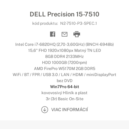
DELL Precision 15-7510
kód produktu:
N2-7510-P3-SPEC.1
Intel Core i7-6820HQ (2,70-3,60GHz) (BNCH-6948b)
15,6" FHD 1920x1080px Matný TN LED
8GB DDR4 2133MHz
HDD 1000GB (7200rpm)
AMD FirePro W5170M 2GB DDR5
WiFi / BT / FPR / USB 3.0 / LAN / HDMI / miniDisplayPort
bez DVD
Win7Pro 64-bit
kovovosivý Hliník a plast
3r (3r) Basic On-Site
VIAC INFORMÁCIÍ