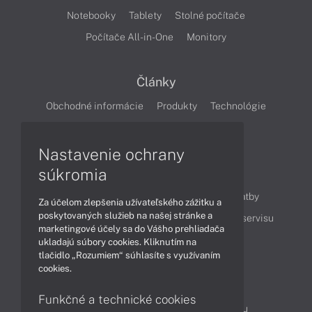
Notebooky
Tablety
Stolné počítače
Počítače All-in-One
Monitory
Články
Obchodné informácie
Produkty
Technológie
Videá
Nastavenie ochrany
súkromia
Obsah
Ako nakupovať
Možnosti doručenia a platby
Za účelom zlepšenia užívateľského zážitku a
poskytovaných služieb na našej stránke a
Podpora a servis
Servisné služby
Cenník servisu
marketingové účely sa do Vášho prehliadača
ukladajú súbory cookies. Kliknutím na
tlačidlo „Rozumiem“ súhlasíte s využívaním
Kontakty
cookies.
043 4224 771
Obchodné oddelenie
Funkčné a technické cookies
Servisné oddelenie
Reklamácia tovaru