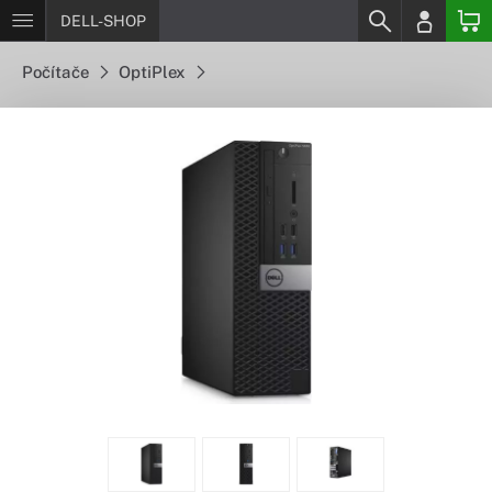
DELL-SHOP
Počítače
OptiPlex