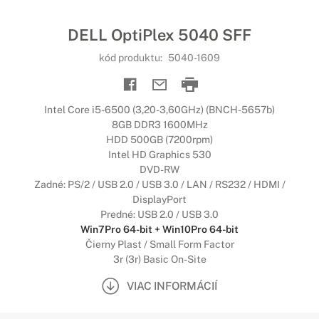
DELL OptiPlex 5040 SFF
kód produktu:
5040-1609
Intel Core i5-6500 (3,20-3,60GHz) (BNCH-5657b)
8GB DDR3 1600MHz
HDD 500GB (7200rpm)
Intel HD Graphics 530
DVD-RW
Zadné: PS/2 / USB 2.0 / USB 3.0 / LAN / RS232 / HDMI /
DisplayPort
Predné: USB 2.0 / USB 3.0
Win7Pro 64-bit + Win10Pro 64-bit
Čierny Plast / Small Form Factor
3r (3r) Basic On-Site
VIAC INFORMÁCIÍ