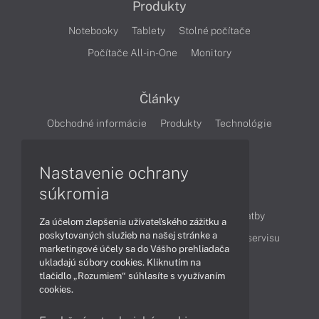
Produkty
Notebooky
Tablety
Stolné počítače
Počítače All-in-One
Monitory
Články
Obchodné informácie
Produkty
Technológie
Videá
Nastavenie ochrany
súkromia
Obsah
Ako nakupovať
Možnosti doručenia a platby
Za účelom zlepšenia užívateľského zážitku a
poskytovaných služieb na našej stránke a
Podpora a servis
Servisné služby
Cenník servisu
marketingové účely sa do Vášho prehliadača
ukladajú súbory cookies. Kliknutím na
tlačidlo „Rozumiem“ súhlasíte s využívaním
Kontakty
cookies.
043 4224 771
Obchodné oddelenie