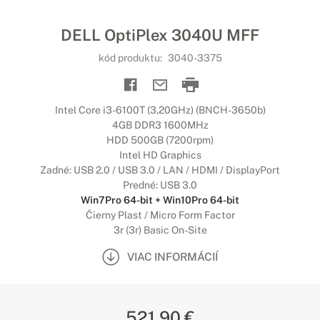
DELL OptiPlex 3040U MFF
kód produktu:
3040-3375
Intel Core i3-6100T (3,20GHz) (BNCH-3650b)
4GB DDR3 1600MHz
HDD 500GB (7200rpm)
Intel HD Graphics
Zadné: USB 2.0 / USB 3.0 / LAN / HDMI / DisplayPort
Predné: USB 3.0
Win7Pro 64-bit + Win10Pro 64-bit
Čierny Plast / Micro Form Factor
3r (3r) Basic On-Site
VIAC INFORMÁCIÍ
521,90 €