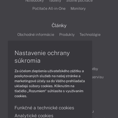
Notebooky
Tablety
Stolné počítače
Počítače All-in-One
Monitory
Články
Obchodné informácie
Produkty
Technológie
Videá
Nastavenie ochrany
súkromia
Obsah
Ako nakupovať
Možnosti doručenia a platby
Za účelom zlepšenia užívateľského zážitku a
poskytovaných služieb na našej stránke a
Podpora a servis
Servisné služby
Cenník servisu
marketingové účely sa do Vášho prehliadača
ukladajú súbory cookies. Kliknutím na
tlačidlo „Rozumiem“ súhlasíte s využívaním
Kontakty
cookies.
043 4224 771
Obchodné oddelenie
Funkčné a technické cookies
Servisné oddelenie
Reklamácia tovaru
Analytické cookies