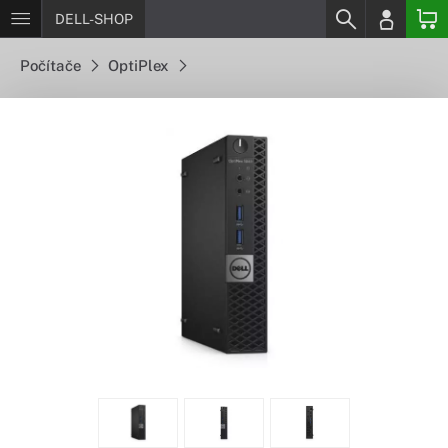
DELL-SHOP
Počítače
OptiPlex