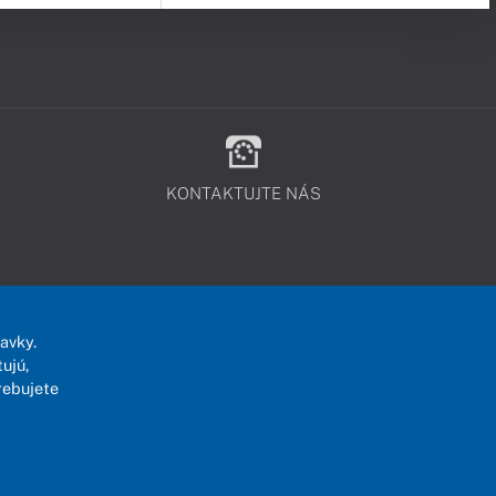
KONTAKTUJTE NÁS
avky.
ujú,
rebujete