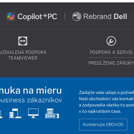
VZDIALENÁ PODPORA
PODPORA A SERVIS
TEAMVIEWER
PREDĹŽENIE ZÁRUKY
nuka na mieru
Zadajte vaše údaje a požiad
business zákazníkov
Naši obchodníci vás kontakt
a zodpovedia všetko čo pot
v čo najkratšom čase.
Kontaktujte OBCHOD