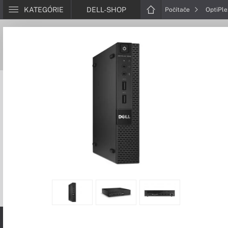
KATEGÓRIE
DELL-SHOP
Počítače
OptiPl