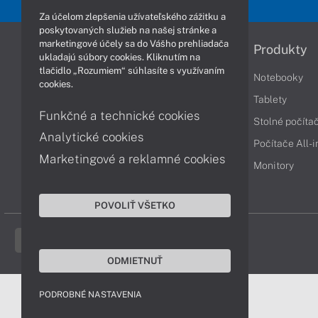
Za účelom zlepšenia užívateľského zážitku a
poskytovaných služieb na našej stránke a
marketingové účely sa do Vášho prehliadača
Informácie
Produkty
ukladajú súbory cookies. Kliknutím na
tlačidlo „Rozumiem“ súhlasíte s využívaním
Obchodné podmienky
Notebooky
cookies.
Reklamačné podmienky
Tablety
Funkčné a technické cookies
Ochrana osobných údajov
Stolné počíta
Analytické cookies
Vrátenie tovaru
Počítače All-
Marketingové a reklamné cookies
Vyhlásenie o prístupnosti
Monitory
Cookies
POVOLIŤ VŠETKO
ODMIETNUŤ
PODROBNÉ NASTAVENIA