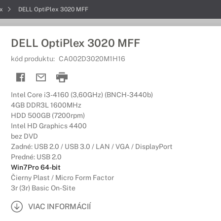
ex
DELL OptiPlex 3020 MFF
DELL OptiPlex 3020 MFF
kód produktu:
CA002D3020M1H16
Intel Core i3-4160 (3,60GHz) (BNCH-3440b)
4GB DDR3L 1600MHz
HDD 500GB (7200rpm)
Intel HD Graphics 4400
bez DVD
Zadné: USB 2.0 / USB 3.0 / LAN / VGA / DisplayPort
Predné: USB 2.0
Win7Pro 64-bit
Čierny Plast / Micro Form Factor
3r (3r) Basic On-Site
VIAC INFORMÁCIÍ