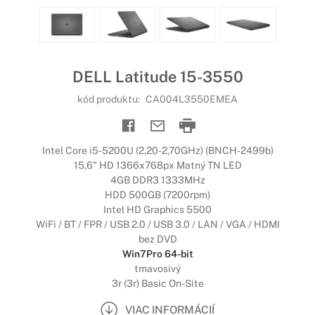
DELL Latitude 15-3550
kód produktu:
CA004L3550EMEA
Intel Core i5-5200U (2,20-2,70GHz) (BNCH-2499b)
15,6" HD 1366x768px Matný TN LED
4GB DDR3 1333MHz
HDD 500GB (7200rpm)
Intel HD Graphics 5500
WiFi / BT / FPR / USB 2.0 / USB 3.0 / LAN / VGA / HDMI
bez DVD
Win7Pro 64-bit
tmavosivý
3r (3r) Basic On-Site
VIAC INFORMÁCIÍ