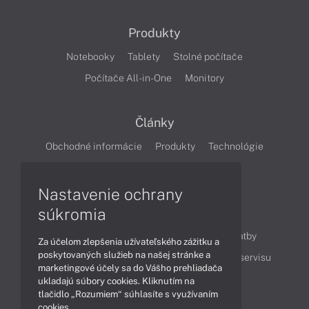
Produkty
Notebooky
Tablety
Stolné počítače
Počítače All-in-One
Monitory
Články
Obchodné informácie
Produkty
Technológie
Videá
Nastavenie ochrany
súkromia
Obsah
Ako nakupovať
Možnosti doručenia a platby
Za účelom zlepšenia užívateľského zážitku a
poskytovaných služieb na našej stránke a
Podpora a servis
Servisné služby
Cenník servisu
marketingové účely sa do Vášho prehliadača
ukladajú súbory cookies. Kliknutím na
tlačidlo „Rozumiem“ súhlasíte s využívaním
Kontakty
cookies.