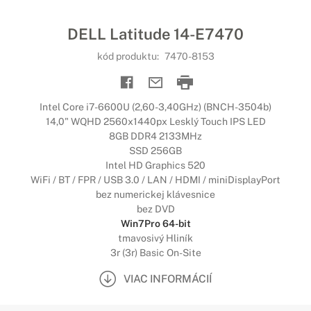
DELL Latitude 14-E7470
kód produktu:
7470-8153
Intel Core i7-6600U (2,60-3,40GHz) (BNCH-3504b)
14,0" WQHD 2560x1440px Lesklý Touch IPS LED
8GB DDR4 2133MHz
SSD 256GB
Intel HD Graphics 520
WiFi / BT / FPR / USB 3.0 / LAN / HDMI / miniDisplayPort
bez numerickej klávesnice
bez DVD
Win7Pro 64-bit
tmavosivý Hliník
3r (3r) Basic On-Site
VIAC INFORMÁCIÍ