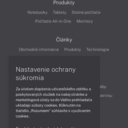
Produkty
Notebooky
Tablety
Stolné počítače
Počítače All-in-One
Monitory
Články
Obchodné informácie
Produkty
Technológie
Videá
Nastavenie ochrany
súkromia
Obsah
Ako nakupovať
Možnosti doručenia a platby
Za účelom zlepšenia užívateľského zážitku a
poskytovaných služieb na našej stránke a
Podpora a servis
Servisné služby
Cenník servisu
marketingové účely sa do Vášho prehliadača
ukladajú súbory cookies. Kliknutím na
tlačidlo „Rozumiem“ súhlasíte s využívaním
Kontakty
cookies.
043 4224 771
Obchodné oddelenie