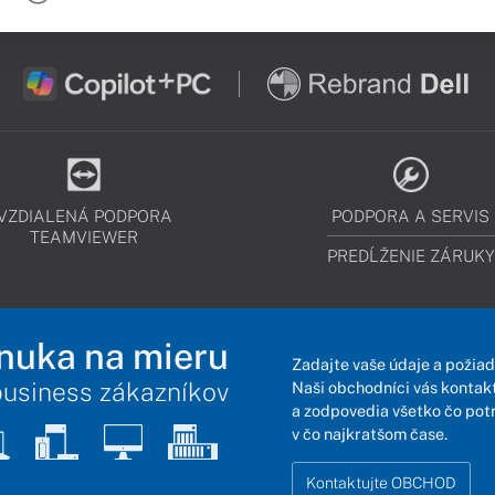
VZDIALENÁ PODPORA
PODPORA A SERVIS
TEAMVIEWER
PREDĹŽENIE ZÁRUKY
nuka na mieru
Zadajte vaše údaje a požiad
business zákazníkov
Naši obchodníci vás kontakt
a zodpovedia všetko čo pot
v čo najkratšom čase.
Kontaktujte OBCHOD