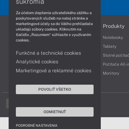
súkromia
Za účelom zlepšenia užívateľského zážitku a
poskytovaných služieb na našej stránke a
marketingové účely sa do Vášho prehliadača
Informácie
Produkty
ukladajú súbory cookies. Kliknutím na
tlačidlo „Rozumiem“ súhlasíte s využívaním
Obchodné podmienky
Notebooky
cookies.
Reklamačné podmienky
Tablety
Funkčné a technické cookies
Ochrana osobných údajov
Stolné počíta
Analytické cookies
Vrátenie tovaru
Počítače All-
Marketingové a reklamné cookies
Vyhlásenie o prístupnosti
Monitory
Cookies
POVOLIŤ VŠETKO
ODMIETNUŤ
PODROBNÉ NASTAVENIA