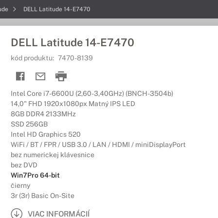
tude
DELL Latitude 14-E7470
DELL Latitude 14-E7470
kód produktu:
7470-8139
Intel Core i7-6600U (2,60-3,40GHz) (BNCH-3504b)
14,0" FHD 1920x1080px Matný IPS LED
8GB DDR4 2133MHz
SSD 256GB
Intel HD Graphics 520
WiFi / BT / FPR / USB 3.0 / LAN / HDMI / miniDisplayPort
bez numerickej klávesnice
bez DVD
Win7Pro 64-bit
čierny
3r (3r) Basic On-Site
VIAC INFORMÁCIÍ