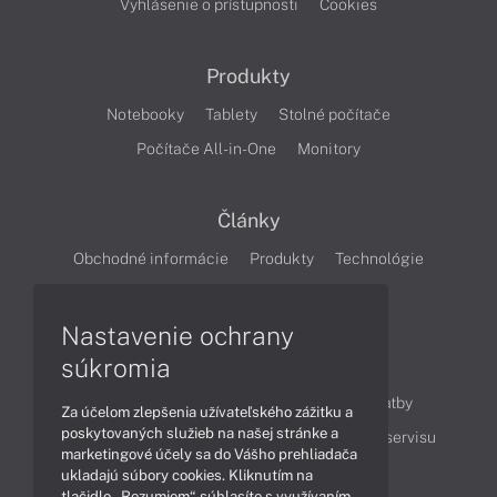
Vyhlásenie o prístupnosti
Cookies
Produkty
Notebooky
Tablety
Stolné počítače
Počítače All-in-One
Monitory
Články
Obchodné informácie
Produkty
Technológie
Videá
Nastavenie ochrany
súkromia
Obsah
Ako nakupovať
Možnosti doručenia a platby
Za účelom zlepšenia užívateľského zážitku a
poskytovaných služieb na našej stránke a
Podpora a servis
Servisné služby
Cenník servisu
marketingové účely sa do Vášho prehliadača
ukladajú súbory cookies. Kliknutím na
tlačidlo „Rozumiem“ súhlasíte s využívaním