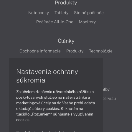
Produkty
Notebooky
Tablety
Stolné počítače
Počítače All-in-One
Monitory
Články
Obchodné informácie
Produkty
Technológie
Videá
Nastavenie ochrany
súkromia
Obsah
Ako nakupovať
Možnosti doručenia a platby
Za účelom zlepšenia užívateľského zážitku a
poskytovaných služieb na našej stránke a
Podpora a servis
Servisné služby
Cenník servisu
marketingové účely sa do Vášho prehliadača
ukladajú súbory cookies. Kliknutím na
tlačidlo „Rozumiem“ súhlasíte s využívaním
Kontakty
cookies.
043 4224 771
Obchodné oddelenie