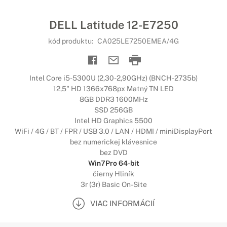
DELL Latitude 12-E7250
kód produktu:
CA025LE7250EMEA/4G
Intel Core i5-5300U (2,30-2,90GHz) (BNCH-2735b)
12,5" HD 1366x768px Matný TN LED
8GB DDR3 1600MHz
SSD 256GB
Intel HD Graphics 5500
WiFi / 4G / BT / FPR / USB 3.0 / LAN / HDMI / miniDisplayPort
bez numerickej klávesnice
bez DVD
Win7Pro 64-bit
čierny Hliník
3r (3r) Basic On-Site
VIAC INFORMÁCIÍ