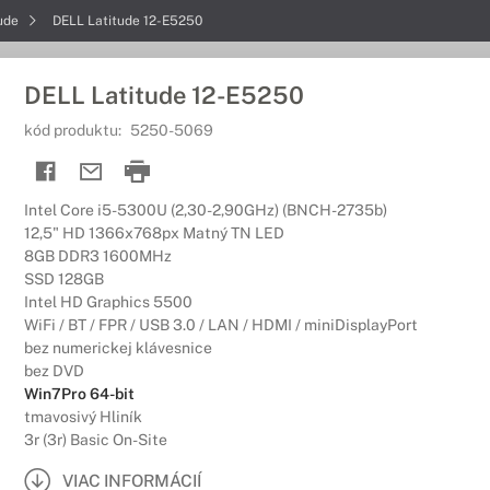
tude
DELL Latitude 12-E5250
DELL Latitude 12-E5250
kód produktu:
5250-5069
Intel Core i5-5300U (2,30-2,90GHz) (BNCH-2735b)
12,5" HD 1366x768px Matný TN LED
8GB DDR3 1600MHz
SSD 128GB
Intel HD Graphics 5500
WiFi / BT / FPR / USB 3.0 / LAN / HDMI / miniDisplayPort
bez numerickej klávesnice
bez DVD
Win7Pro 64-bit
tmavosivý Hliník
3r (3r) Basic On-Site
VIAC INFORMÁCIÍ