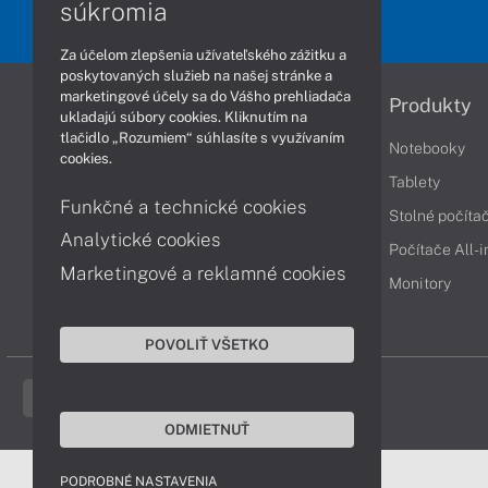
súkromia
Za účelom zlepšenia užívateľského zážitku a
poskytovaných služieb na našej stránke a
marketingové účely sa do Vášho prehliadača
Informácie
Produkty
ukladajú súbory cookies. Kliknutím na
tlačidlo „Rozumiem“ súhlasíte s využívaním
Obchodné podmienky
Notebooky
cookies.
Reklamačné podmienky
Tablety
Funkčné a technické cookies
Ochrana osobných údajov
Stolné počíta
Analytické cookies
Vrátenie tovaru
Počítače All-
Marketingové a reklamné cookies
Vyhlásenie o prístupnosti
Monitory
Cookies
POVOLIŤ VŠETKO
ODMIETNUŤ
PODROBNÉ NASTAVENIA