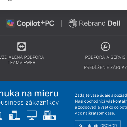
VZDIALENÁ PODPORA
PODPORA A SERVIS
TEAMVIEWER
PREDĹŽENIE ZÁRUKY
nuka na mieru
Zadajte vaše údaje a požiad
business zákazníkov
Naši obchodníci vás kontakt
a zodpovedia všetko čo pot
v čo najkratšom čase.
Kontaktujte OBCHOD