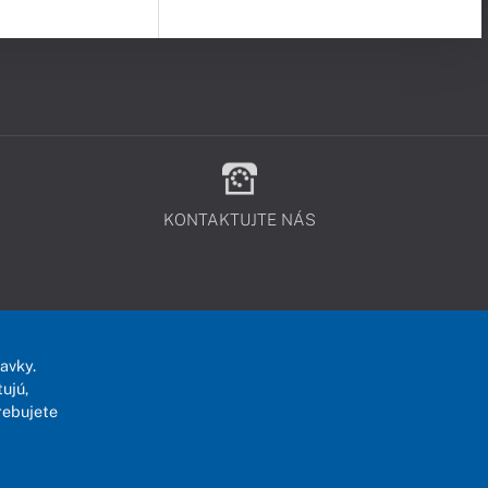
KONTAKTUJTE NÁS
avky.
ujú,
rebujete