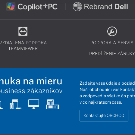
VZDIALENÁ PODPORA
PODPORA A SERVIS
TEAMVIEWER
PREDĹŽENIE ZÁRUKY
nuka na mieru
Zadajte vaše údaje a požiad
business zákazníkov
Naši obchodníci vás kontakt
a zodpovedia všetko čo pot
v čo najkratšom čase.
Kontaktujte OBCHOD