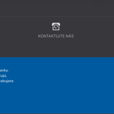
KONTAKTUJTE NÁS
avky.
ujú,
rebujete