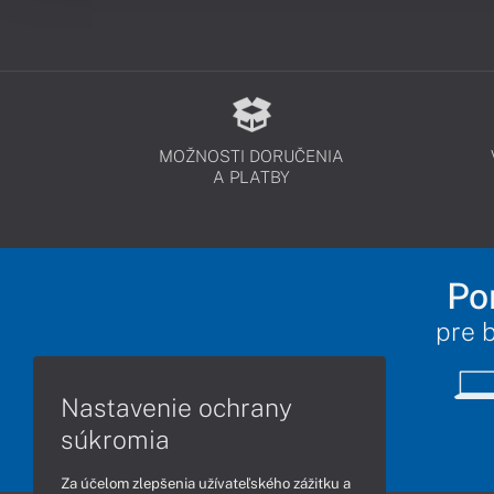
MOŽNOSTI DORUČENIA
A PLATBY
Po
pre 
Nastavenie ochrany
súkromia
Za účelom zlepšenia užívateľského zážitku a