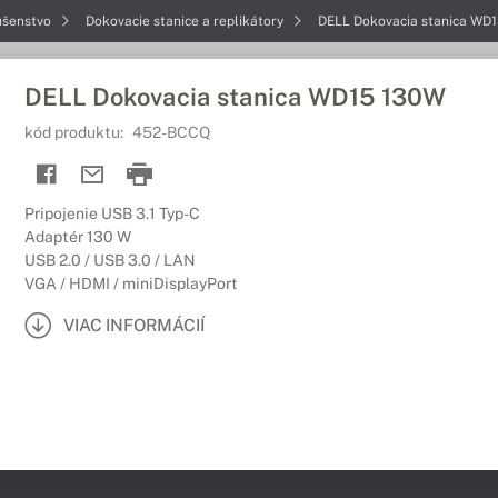
ušenstvo
Dokovacie stanice a replikátory
DELL Dokovacia stanica WD
DELL Dokovacia stanica WD15 130W
kód produktu:
452-BCCQ
Pripojenie USB 3.1 Typ-C
Adaptér 130 W
USB 2.0 / USB 3.0 / LAN
VGA / HDMI / miniDisplayPort
VIAC INFORMÁCIÍ