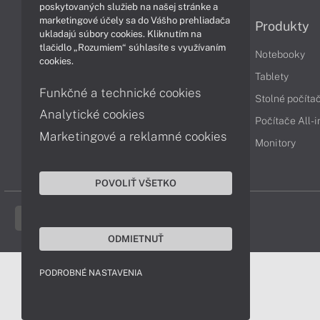
poskytovaných služieb na našej stránke a
marketingové účely sa do Vášho prehliadača
Informácie
Produkty
ukladajú súbory cookies. Kliknutím na
tlačidlo „Rozumiem“ súhlasíte s využívaním
Obchodné podmienky
Notebooky
cookies.
Reklamačné podmienky
Tablety
Funkčné a technické cookies
Ochrana osobných údajov
Stolné počíta
Analytické cookies
Vrátenie tovaru
Počítače All-
Marketingové a reklamné cookies
Vyhlásenie o prístupnosti
Monitory
Cookies
POVOLIŤ VŠETKO
ODMIETNUŤ
PODROBNÉ NASTAVENIA