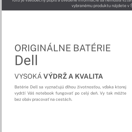
Toto je všeobecný popis a uvedené informácie sa nemusia vzťah
vybranému produktu nájdete 
ORIGINÁLNE BATÉRIE
Dell
VYSOKÁ
VÝDRŽ A KVALITA
Batérie Dell sa vyznačujú dlhou životnosťou, vďaka ktorej
vydrží Váš notebook fungovať po celý deň. Vy tak môžte
bez obáv pracovať na cestách.