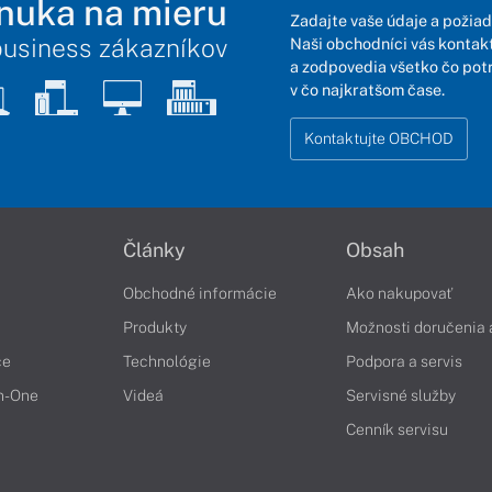
nuka na mieru
Zadajte vaše údaje a požiad
business zákazníkov
Naši obchodníci vás kontakt
a zodpovedia všetko čo pot
v čo najkratšom čase.
Kontaktujte OBCHOD
Články
Obsah
Obchodné informácie
Ako nakupovať
Produkty
Možnosti doručenia 
če
Technológie
Podpora a servis
in-One
Videá
Servisné služby
Cenník servisu