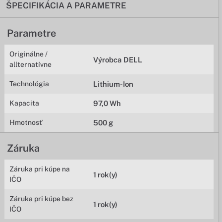
ŠPECIFIKÁCIA A PARAMETRE
Parametre
Originálne /
Výrobca DELL
allternatívne
Technológia
Lithium-Ion
Kapacita
97,0 Wh
Hmotnosť
500 g
Záruka
Záruka pri kúpe na
1 rok(y)
IČO
Záruka pri kúpe bez
1 rok(y)
IČO