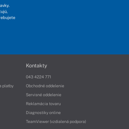
avky.
ujú,
rebujete
Kontakty
043 4224 771
a platby
Obchodné oddelenie
Servisné oddelenie
Reklamácia tovaru
Diagnostiky online
TeamViewer (vzdialená podpora)