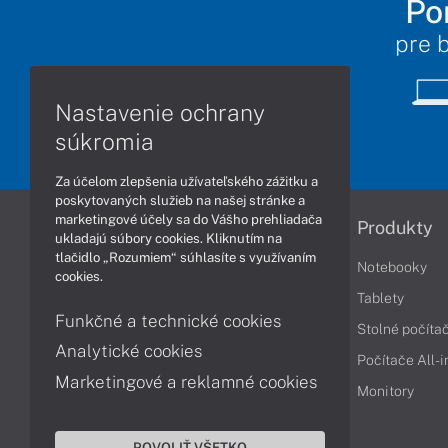
Po
pre 
Nastavenie ochrany
súkromia
Za účelom zlepšenia užívateľského zážitku a
poskytovaných služieb na našej stránke a
marketingové účely sa do Vášho prehliadača
Informácie
Produkty
ukladajú súbory cookies. Kliknutím na
tlačidlo „Rozumiem“ súhlasíte s využívaním
Obchodné podmienky
Notebooky
cookies.
Reklamačné podmienky
Tablety
Funkčné a technické cookies
Ochrana osobných údajov
Stolné počíta
Analytické cookies
Vrátenie tovaru
Počítače All-
Marketingové a reklamné cookies
Vyhlásenie o prístupnosti
Monitory
Cookies
POVOLIŤ VŠETKO