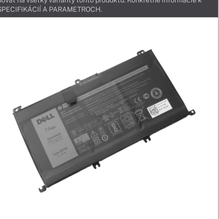
ovať na všetky varianty tohto produktu. Konkrétne informácie k
v ŠPECIFIKÁCIÍ A PARAMETROCH.