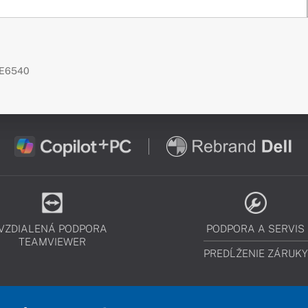
e E6540
VZDIALENÁ PODPORA
PODPORA A SERVIS
TEAMVIEWER
PREDĹŽENIE ZÁRUKY