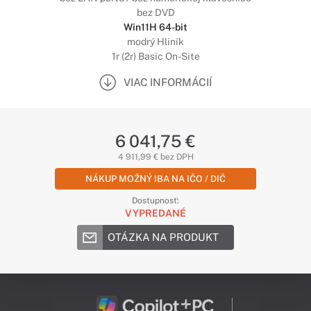
bez DVD
Win11H 64-bit
modrý Hliník
1r (2r) Basic On-Site
VIAC INFORMÁCIÍ
6 041,75 €
4 911,99 € bez DPH
NÁKUP MOŽNÝ IBA NA IČO / DIČ
Dostupnosť:
VYPREDANÉ
OTÁZKA NA PRODUKT