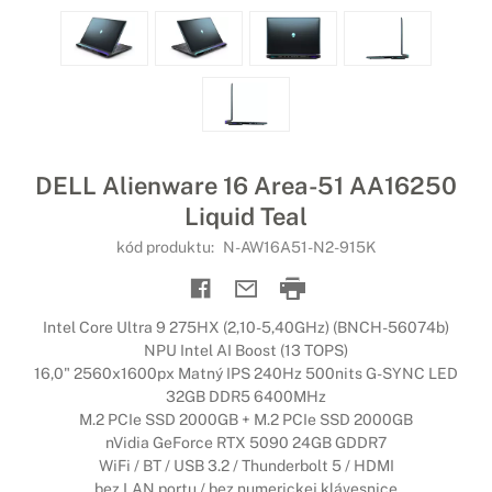
DELL Alienware 16 Area-51 AA16250
Liquid Teal
kód produktu:
N-AW16A51-N2-915K
Intel Core Ultra 9 275HX (2,10-5,40GHz) (BNCH-56074b)
NPU Intel AI Boost (13 TOPS)
16,0" 2560x1600px Matný IPS 240Hz 500nits G-SYNC LED
32GB DDR5 6400MHz
M.2 PCIe SSD 2000GB + M.2 PCIe SSD 2000GB
nVidia GeForce RTX 5090 24GB GDDR7
WiFi / BT / USB 3.2 / Thunderbolt 5 / HDMI
bez LAN portu / bez numerickej klávesnice