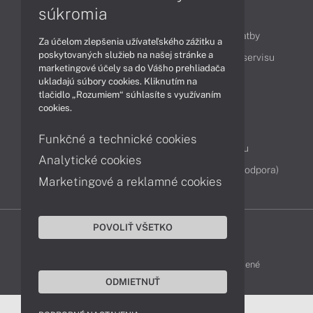
súkromia
Obsah
Ako nakupovať
Možnosti doručenia a platby
Za účelom zlepšenia užívateľského zážitku a
poskytovaných služieb na našej stránke a
Podpora a servis
Servisné služby
Cenník servisu
marketingové účely sa do Vášho prehliadača
ukladajú súbory cookies. Kliknutím na
tlačidlo „Rozumiem“ súhlasíte s využívaním
Kontakty
cookies.
043 4224 771
Obchodné oddelenie
Funkčné a technické cookies
Servisné oddelenie
Reklamácia tovaru
Analytické cookies
Diagnostiky online
TeamViewer (vzdialená podpora)
Marketingové a reklamné cookies
POVOLIŤ VŠETKO
DELL-SHOP © 2011 - 2026 Všetky práva vyhradené
ODMIETNUŤ