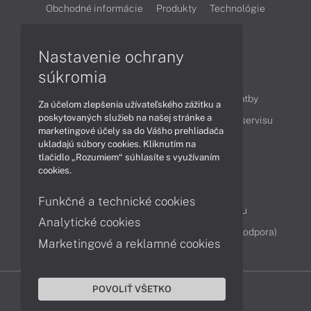
Obchodné informácie
Produkty
Technológie
Videá
Nastavenie ochrany
súkromia
Obsah
Ako nakupovať
Možnosti doručenia a platby
Za účelom zlepšenia užívateľského zážitku a
poskytovaných služieb na našej stránke a
Podpora a servis
Servisné služby
Cenník servisu
marketingové účely sa do Vášho prehliadača
ukladajú súbory cookies. Kliknutím na
tlačidlo „Rozumiem“ súhlasíte s využívaním
Kontakty
cookies.
043 4224 771
Obchodné oddelenie
Funkčné a technické cookies
Servisné oddelenie
Reklamácia tovaru
Analytické cookies
Diagnostiky online
TeamViewer (vzdialená podpora)
Marketingové a reklamné cookies
POVOLIŤ VŠETKO