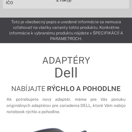
IČO
Toto je všeobecný popis a uvedené informácie sa nemusia
vzťahovať na všetky varianty tohto produktu. Konkrétne
informácie k vybranému produktu nájdete v ŠPECIFIKÁCIÍ A
PARAMETROCH.
ADAPTÉRY
Dell
NABÍJAJTE
RÝCHLO A POHODLNE
Ak potrebujete nový adaptér, máme pre Vás ponuku
originálnych adaptérov pre zariadenia DELL, ktoré Vám nabijú
notebook rýchlo a pohodlne.