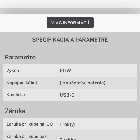
VIAC INFORMÁCIÍ
ŠPECIFIKÁCIA A PARAMETRE
Parametre
Výkon
60 W
Napájací kábel
(je súčasťou balenia)
Konektor
USB-C
Záruka
Záruka pri kúpe na IČO
1 rok(y)
Záruka pri kúpe bez
2 rok(y)