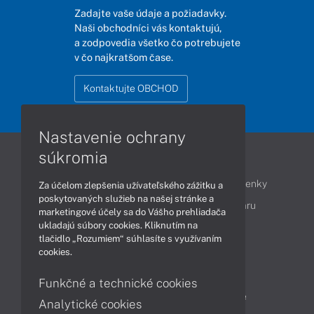
Zadajte vaše údaje a požiadavky.
Naši obchodníci vás kontaktujú,
a zodpovedia všetko čo potrebujete
v čo najkratšom čase.
Kontaktujte OBCHOD
Nastavenie ochrany
súkromia
Informácie
Obchodné podmienky
Reklamačné podmienky
Za účelom zlepšenia užívateľského zážitku a
poskytovaných služieb na našej stránke a
Ochrana osobných údajov
Vrátenie tovaru
marketingové účely sa do Vášho prehliadača
ukladajú súbory cookies. Kliknutím na
Vyhlásenie o prístupnosti
Cookies
tlačidlo „Rozumiem“ súhlasíte s využívaním
cookies.
Produkty
Funkčné a technické cookies
Notebooky
Tablety
Stolné počítače
Analytické cookies