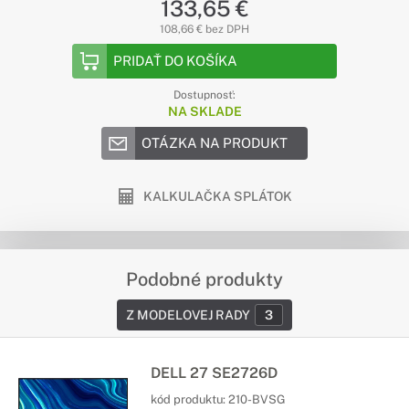
133,65 €
108,66 € bez DPH
PRIDAŤ DO KOŠÍKA
Dostupnosť:
NA SKLADE
OTÁZKA NA PRODUKT
KALKULAČKA SPLÁTOK
Podobné produkty
Z MODELOVEJ RADY
3
DELL 27 SE2726D
kód produktu:
210-BVSG