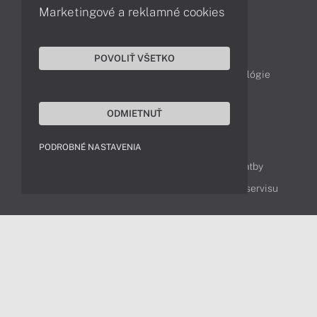
Počítače All-in-One
Monitory
Marketingové a reklamné cookies
Články
POVOLIŤ VŠETKO
Obchodné informácie
Produkty
Technológie
Videá
ODMIETNUŤ
Obsah
PODROBNÉ NASTAVENIA
Ako nakupovať
Možnosti doručenia a platby
Podpora a servis
Servisné služby
Cenník servisu
Kontakty
043 4224 771
Obchodné oddelenie
Servisné oddelenie
Reklamácia tovaru
Diagnostiky online
TeamViewer (vzdialená podpora)