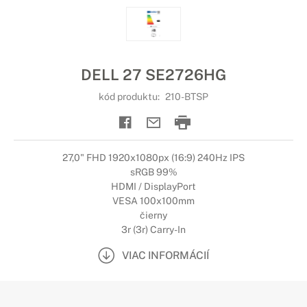
DELL 27 SE2726HG
kód produktu:
210-BTSP
27,0" FHD 1920x1080px (16:9) 240Hz IPS
sRGB 99%
HDMI / DisplayPort
VESA 100x100mm
čierny
3r (3r) Carry-In
VIAC INFORMÁCIÍ