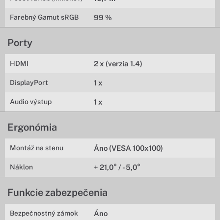
Farebný Gamut sRGB
99 %
Porty
HDMI
2 x (verzia 1.4)
DisplayPort
1 x
Audio výstup
1 x
Ergonómia
Montáž na stenu
Áno (VESA 100x100)
Náklon
+ 21,0° / - 5,0°
Funkcie zabezpečenia
Bezpečnostný zámok
Áno