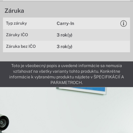
Záruka
Typ záruky
Carry-In
Záruky IČO
3 rok(y)
Záruka bez IČO
3 rok(y)
Toto je všeobecný popis a uvedené informácie sa nemusia
vzťahovať na všetky varianty tohto produktu. Konkrétne
informácie k vybranému produktu nájdete v ŠPECIFIKÁCIÍ A
PARAMETROCH.