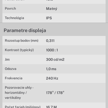
Povrch
Matný
Technológia
IPS
Parametre displeja
Rozostup bodov (mm)
0,311
Kontrast (typický)
1000 : 1
Jas
300 cd/m2
Odozva
1,0 ms
Frekvencia
240 Hz
Pozorovacie uhly -
horizontálny /
178° / 178°
vertikálny
Počet farieb (miliónov)
16,7 M