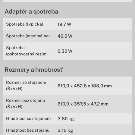
Adaptér a spotreba
Spotreba (typická)
19,7 W
Spotreba (maximálna)
40,0 W
Spotreba
0,30 W
(pohotovostný režim)
Rozmery a hmotnosť
Rozmer so stojanom
610,9 x 452,8 x 188,0 mm
(ŠxVxH)
Rozmer bez stojanu
610,9 x 357,5 x 47,2 mm
(ŠxVxH)
Hmotnosť so stojanom
3,80 kg
Hmotnosť bez stojanu
3,15 kg