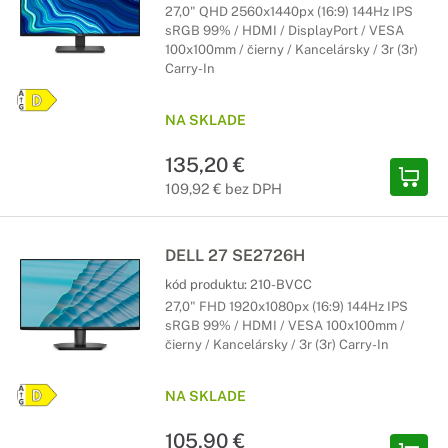
27,0" QHD 2560x1440px (16:9) 144Hz IPS
sRGB 99% / HDMI / DisplayPort / VESA
100x100mm / čierny / Kancelársky / 3r (3r)
Carry-In
NA SKLADE
135,20 €
109,92 € bez DPH
DELL 27 SE2726H
kód produktu:
210-BVCC
27,0" FHD 1920x1080px (16:9) 144Hz IPS
sRGB 99% / HDMI / VESA 100x100mm /
čierny / Kancelársky / 3r (3r) Carry-In
NA SKLADE
105,90 €