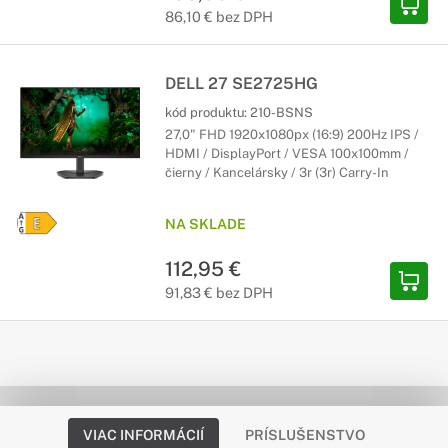
86,10 € bez DPH
DELL 27 SE2725HG
kód produktu:
210-BSNS
27,0" FHD 1920x1080px (16:9) 200Hz IPS /
HDMI / DisplayPort / VESA 100x100mm /
čierny / Kancelársky / 3r (3r) Carry-In
NA SKLADE
112,95 €
91,83 € bez DPH
VIAC INFORMÁCIÍ
PRÍSLUŠENSTVO