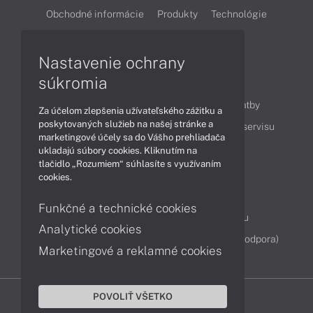
Obchodné informácie
Produkty
Technológie
Videá
Nastavenie ochrany
súkromia
Obsah
Ako nakupovať
Možnosti doručenia a platby
Za účelom zlepšenia užívateľského zážitku a
poskytovaných služieb na našej stránke a
Podpora a servis
Servisné služby
Cenník servisu
marketingové účely sa do Vášho prehliadača
ukladajú súbory cookies. Kliknutím na
tlačidlo „Rozumiem“ súhlasíte s využívaním
Kontakty
cookies.
043 4224 771
Obchodné oddelenie
Funkčné a technické cookies
Servisné oddelenie
Reklamácia tovaru
Analytické cookies
Diagnostiky online
TeamViewer (vzdialená podpora)
Marketingové a reklamné cookies
POVOLIŤ VŠETKO