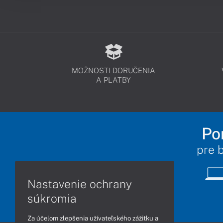
MOŽNOSTI DORUČENIA
A PLATBY
Po
pre 
Nastavenie ochrany
súkromia
Za účelom zlepšenia užívateľského zážitku a