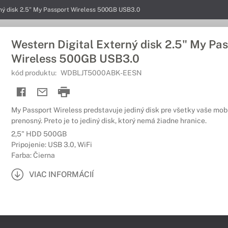
rný disk 2.5" My Passport Wireless 500GB USB3.0
Western Digital Externý disk 2.5" My Pa
Wireless 500GB USB3.0
kód produktu:
WDBLJT5000ABK-EESN
My Passport Wireless predstavuje jediný disk pre všetky vaše mobi
prenosný. Preto je to jediný disk, ktorý nemá žiadne hranice.
2,5" HDD 500GB
Pripojenie: USB 3.0, WiFi
Farba: Čierna
VIAC INFORMÁCIÍ