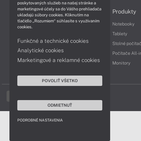
poskytovaných služieb na našej stránke a
marketingové účely sa do Vášho prehliadača
Informácie
Produkty
ukladajú súbory cookies. Kliknutím na
tlačidlo „Rozumiem“ súhlasíte s využívaním
Obchodné podmienky
Notebooky
cookies.
Reklamačné podmienky
Tablety
Funkčné a technické cookies
Ochrana osobných údajov
Stolné počíta
Analytické cookies
Vrátenie tovaru
Počítače All-
Marketingové a reklamné cookies
Vyhlásenie o prístupnosti
Monitory
Cookies
POVOLIŤ VŠETKO
ODMIETNUŤ
PODROBNÉ NASTAVENIA