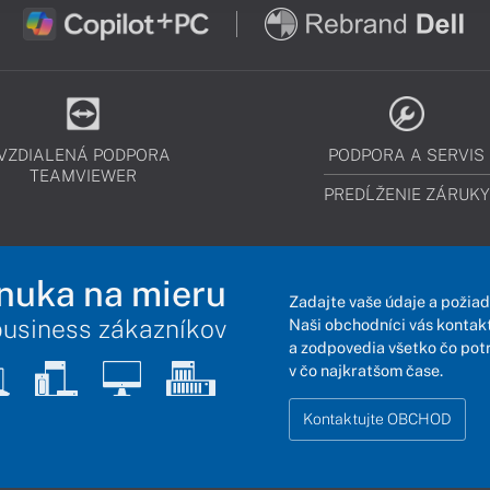
VZDIALENÁ PODPORA
PODPORA A SERVIS
TEAMVIEWER
PREDĹŽENIE ZÁRUKY
nuka na mieru
Zadajte vaše údaje a požiad
business zákazníkov
Naši obchodníci vás kontakt
a zodpovedia všetko čo pot
v čo najkratšom čase.
Kontaktujte OBCHOD