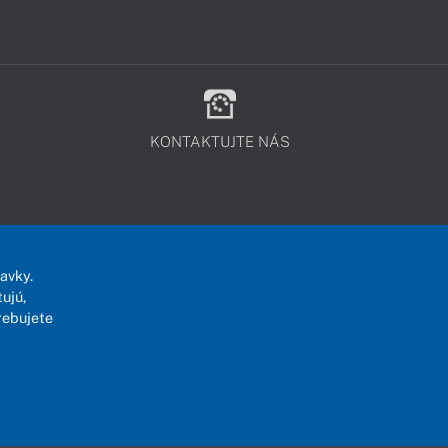
KONTAKTUJTE NÁS
avky.
ujú,
rebujete