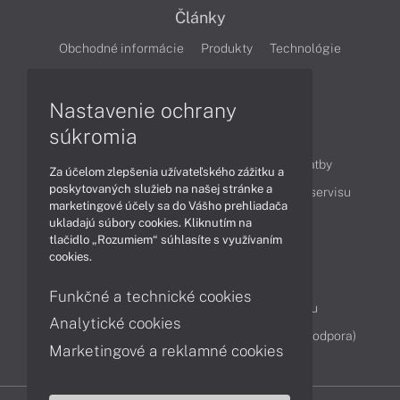
Články
Obchodné informácie
Produkty
Technológie
Videá
Nastavenie ochrany
súkromia
Obsah
Ako nakupovať
Možnosti doručenia a platby
Za účelom zlepšenia užívateľského zážitku a
poskytovaných služieb na našej stránke a
Podpora a servis
Servisné služby
Cenník servisu
marketingové účely sa do Vášho prehliadača
ukladajú súbory cookies. Kliknutím na
tlačidlo „Rozumiem“ súhlasíte s využívaním
Kontakty
cookies.
043 4224 771
Obchodné oddelenie
Funkčné a technické cookies
Servisné oddelenie
Reklamácia tovaru
Analytické cookies
Diagnostiky online
TeamViewer (vzdialená podpora)
Marketingové a reklamné cookies