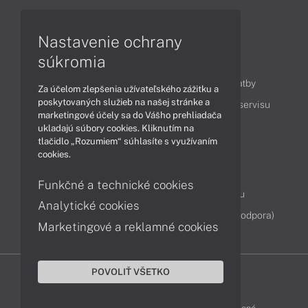
Videá
Nastavenie ochrany
súkromia
Obsah
Ako nakupovať
Možnosti doručenia a platby
Za účelom zlepšenia užívateľského zážitku a
poskytovaných služieb na našej stránke a
Podpora a servis
Servisné služby
Cenník servisu
marketingové účely sa do Vášho prehliadača
ukladajú súbory cookies. Kliknutím na
tlačidlo „Rozumiem“ súhlasíte s využívaním
Kontakty
cookies.
043 4224 771
Obchodné oddelenie
Funkčné a technické cookies
Servisné oddelenie
Reklamácia tovaru
Analytické cookies
Diagnostiky online
TeamViewer (vzdialená podpora)
Marketingové a reklamné cookies
POVOLIŤ VŠETKO